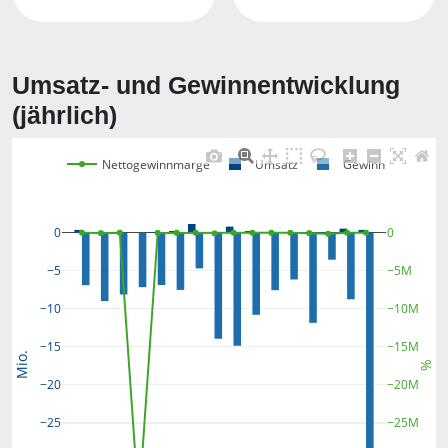
Umsatz- und Gewinnentwicklung
(jährlich)
Nettogewinnmarge
Umsatz
Gewinn
0
0
−5M
−5
−10M
−10
−15M
−15
Mio.
%
−20M
−20
−25M
−25