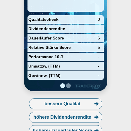
Qualitätscheck
0
Dividendenrendite
-
Dauerläufer Score
6
Relative Stärke Score
5
Performance 10 J
-
Umsatzw. (TTM)
-
Gewinnw. (TTM)
-
bessere Qualität
höhere Dividendenrendite
höherer Dauerläufer-Score