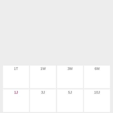
1T
1W
3M
6M
1J
3J
5J
10J