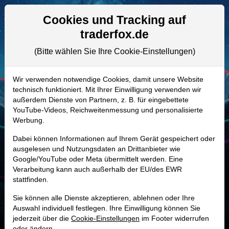
Aktien- und Artikelsuche
Seite
Cookies und Tracking auf
traderfox.de
(Bitte wählen Sie Ihre Cookie-Einstellungen)
ALLE AKTIEN
A41ZCU | ALNEV
–
Neovacs Aktie
Wir verwenden notwendige Cookies, damit unsere Website
technisch funktioniert. Mit Ihrer Einwilligung verwenden wir
Realtime-Aktienkurs:
außerdem Dienste von Partnern, z. B. für eingebettete
-
-
-
YouTube-Videos, Reichweitenmessung und personalisierte
-
Werbung.
Dabei können Informationen auf Ihrem Gerät gespeichert oder
Marktkapitalisierung
-
ausgelesen und Nutzungsdaten an Drittanbieter wie
Google/YouTube oder Meta übermittelt werden. Eine
Unternehmenswert
-
Verarbeitung kann auch außerhalb der EU/des EWR
stattfinden.
Umsatz
366,35 Tsd. EUR
Sie können alle Dienste akzeptieren, ablehnen oder Ihre
Auswahl individuell festlegen. Ihre Einwilligung können Sie
jederzeit über die
Cookie-Einstellungen
im Footer widerrufen
oder ändern.