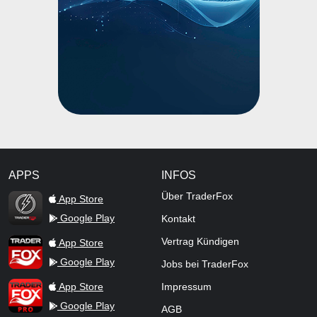
APPS
INFOS
TraderFox Flash
Über TraderFox
App Store
Google Play
Kontakt
TraderFox App
Vertrag Kündigen
App Store
Google Play
Jobs bei TraderFox
TraderFox Pro
App Store
Impressum
Google Play
AGB