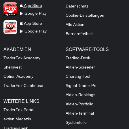
TraderFox dpa-AFX ProFeed
App Store
Datenschutz
Google Play
Cookie-Einstellungen
TraderFox Live Trading
App Store
Alle Aktien
Google Play
Barrierefreiheit
AKADEMIEN
SOFTWARE-TOOLS
TraderFox Academy
Trading-Desk
SheInvest
Aktien-Screener
Option Academy
Charting-Tool
TraderFox Clubhouse
Signal Trader Pro
Aktien-Rankings
WEITERE LINKS
Aktien-Portfolio
TraderFox Portal
Aktien-Terminal
aktien Magazin
Systemfolio
Trading-Desk