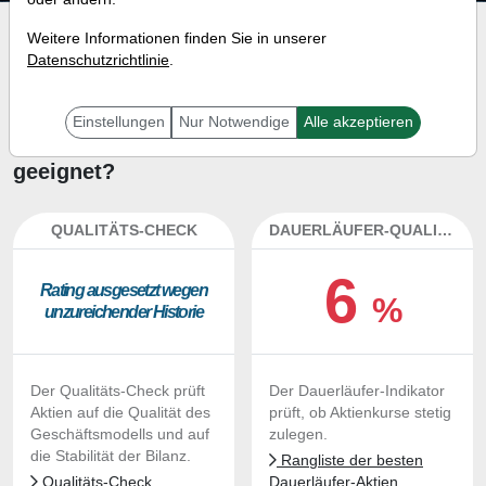
Investment-Check:
Weitere Informationen finden Sie in unserer
Datenschutzrichtlinie
.
Kaufempfehlung?
Ist die Aktie von Neovacs zum
Einstellungen
Nur Notwendige
Alle akzeptieren
Kaufen und Liegenlassen
geeignet?
QUALITÄTS-CHECK
DAUERLÄUFER-QUALITÄTEN
6
Ra­ting aus­ge­setzt we­gen
%
un­zu­rei­chen­der His­to­rie
Der Qualitäts-Check prüft
Der Dauerläufer-Indikator
Aktien auf die Qualität des
prüft, ob Aktienkurse stetig
Geschäftsmodells und auf
zulegen.
die Stabilität der Bilanz.
Rangliste der besten
Qualitäts-Check
Dauerläufer-Aktien