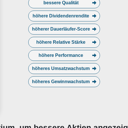
bessere Qualität
höhere Dividendenrendite
höherer Dauerläufer-Score
höhere Relative Stärke
höhere Performance
höheres Umsatzwachstum
höheres Gewinnwachstum
erium, um bessere Aktien angezei