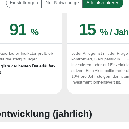
Einstellungen
Nur Notwendige
Alle akzeptieren
UERLÄUFER-QUALITÄTEN
OUTPERFORMER-CHEC
91
15
%
% / Jah
auerläufer-Indikator prüft, ob
Jeder Anleger ist mit der Frage
nkurse stetig zulegen.
konfrontiert, Geld passiv in ET
investieren, oder auf Einzelakti
liste der besten Dauerläufer-
setzen. Eine Aktie sollte mehr a
n
10% pro Jahr steigen, damit ei
Investment lohnenswert ist.
twicklung (jährlich)