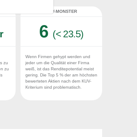
K
KUV-MONSTER
6
r
(< 23.5)
Wenn Firmen gehypt werden und
Fs zu
jeder um die Qualität einer Firma
en zu
weiß, ist das Renditepotential meist
ls
gering. Die Top 5 % der am höchsten
n
bewerteten Aktien nach dem KUV-
Kriterium sind problematisch.