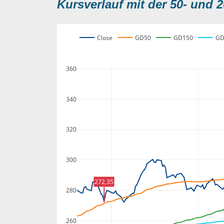
Kursverlauf mit der 50- und 2
Close
GD50
GD150
GD
360
340
320
300
272,35
280
260