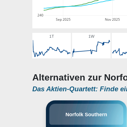
240
Sep 2025
Nov 2025
1T
1W
Alternativen zur Norf
Das Aktien-Quartett: Finde ei
Norfolk Southern Corp. ist eine
Norfolk Southern
Holdinggesellschaft, deren
Tochtergesellschaften in den
Bereichen Schienentransport,