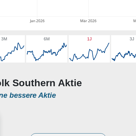
Jan 2026
Mär 2026
M
3M
6M
1J
3J
olk Southern Aktie
ne bessere Aktie