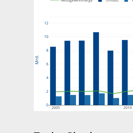
Nettogewinnmarge
Umsatz
12
10
8
Mrd.
6
4
2
0
2005
2010