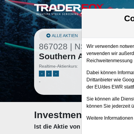
Softwa
Co
ALLE AKTIEN
867028 | NSC
–
Norfolk
Wir verwenden notwend
verwenden wir außerde
Southern Aktie
Reichweitenmessung u
Realtime-Aktienkurs:
Dabei können Informat
-
-
-
Drittanbieter wie Goo
-
der EU/des EWR stattf
Sie können alle Dienst
können Sie jederzeit 
Investment-Check: K
Weitere Informationen
Ist die Aktie von Norfolk Souther