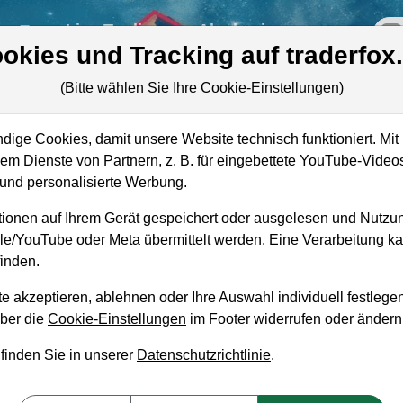
re
Live-Trading
Akademie
off
okies und Tracking auf traderfox
(Bitte wählen Sie Ihre Cookie-Einstellungen)
ige Cookies, damit unsere Website technisch funktioniert. Mit 
Marktkapitalisierung
76,88 Mrd. USD
m Dienste von Partnern, z. B. für eingebettete YouTube-Video
nd personalisierte Werbung.
Unternehmenswert
92,43 Mrd. USD
ionen auf Ihrem Gerät gespeichert oder ausgelesen und Nutzu
Umsatz
12,18 Mrd. USD
gle/YouTube oder Meta übermittelt werden. Eine Verarbeitung 
inden.
e akzeptieren, ablehnen oder Ihre Auswahl individuell festlegen
über die
Cookie-Einstellungen
im Footer widerrufen oder ändern
aufempfehlung?
 finden Sie in unserer
Datenschutzrichtlinie
.
n zum Kaufen und Liegenlassen geeignet?