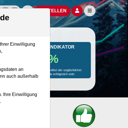
izielle Social Media-Accounts
Aktien- und Artikelsuche öffnen
Seitennavigation öf
BESTELLEN
.de
Ihrer Einwilligung
MONKEY-TRADER INDIKATOR
s,
79.8 %
ngsdaten an
Mit 79.8 % Wahrscheinlichkeit wird selbst der unglücklichst
agierende Trader mit dieser Aktie erfolgreich sein.
kann auch außerhalb
. Ihre Einwilligung
.