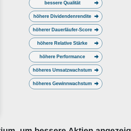
bessere Qualität
höhere Dividendenrendite
höherer Dauerläufer-Score
höhere Relative Stärke
höhere Performance
höheres Umsatzwachstum
höheres Gewinnwachstum
erium, um bessere Aktien angezei