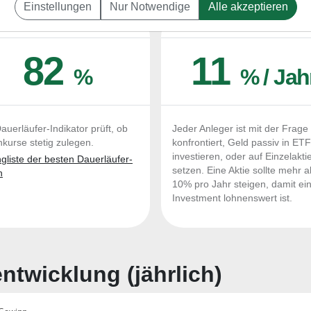
Einstellungen
Nur Notwendige
Alle akzeptieren
UERLÄUFER-QUALITÄTEN
OUTPERFORMER-CHEC
82
11
%
% / Jah
auerläufer-Indikator prüft, ob
Jeder Anleger ist mit der Frage
nkurse stetig zulegen.
konfrontiert, Geld passiv in ET
investieren, oder auf Einzelakti
liste der besten Dauerläufer-
setzen. Eine Aktie sollte mehr a
n
10% pro Jahr steigen, damit ei
Investment lohnenswert ist.
twicklung (jährlich)