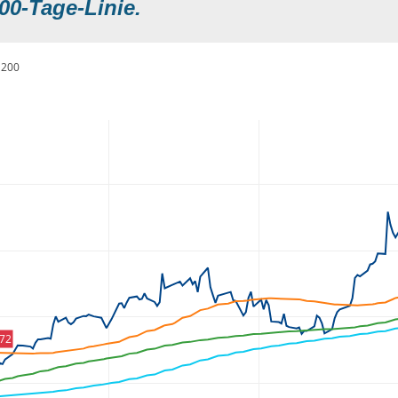
00-Tage-Linie.
200
,72