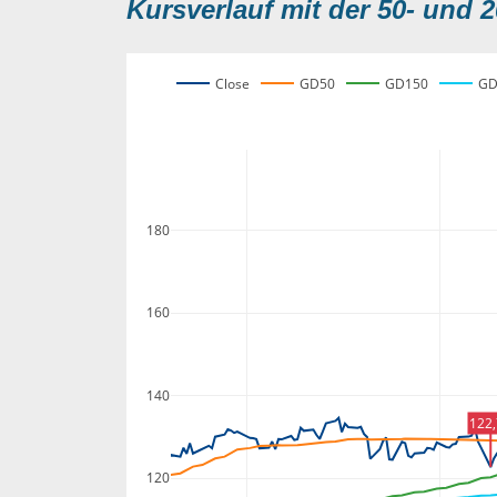
Kursverlauf mit der 50- und 2
Close
GD50
GD150
GD
180
160
140
122
120