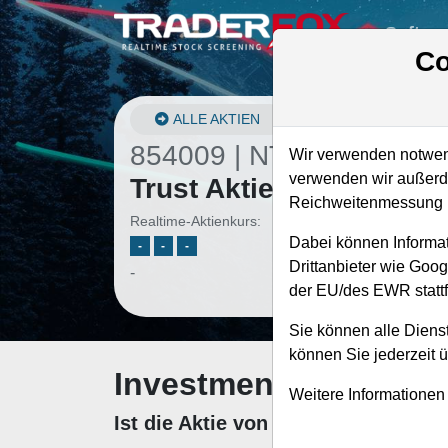
Softwa
Co
ALLE AKTIEN
854009 | NTRS
–
Northe
Wir verwenden notwend
verwenden wir außerde
Trust Aktie
Reichweitenmessung u
Realtime-Aktienkurs:
Dabei können Informat
-
-
-
Drittanbieter wie Goo
-
der EU/des EWR stattf
Sie können alle Dienst
können Sie jederzeit 
Investment-Check: K
Weitere Informationen
Ist die Aktie von Northern Trust 