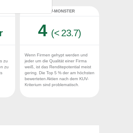
K
KUV-MONSTER
4
r
(< 23.7)
Wenn Firmen gehypt werden und
Fs zu
jeder um die Qualität einer Firma
en zu
weiß, ist das Renditepotential meist
ls
gering. Die Top 5 % der am höchsten
n
bewerteten Aktien nach dem KUV-
Kriterium sind problematisch.