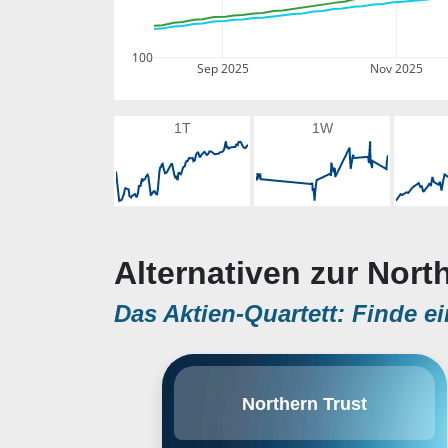
100
Sep 2025
Nov 2025
1T
1W
Alternativen zur Nort
Das Aktien-Quartett: Finde ei
Die Northern Trust Corporation ist
Northern Trust
eine US-amerikanische
Finanzholdinggesellschaft. Der
international tätige Konzern bietet