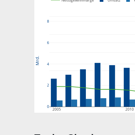
Nettogewinnmarge
Umsatz
8
6
Mrd.
4
2
0
2005
2010