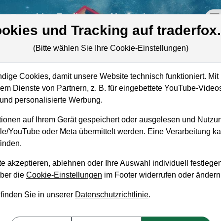
re
Live-Trading
Akademie
off
okies und Tracking auf traderfox
(Bitte wählen Sie Ihre Cookie-Einstellungen)
rn
ige Cookies, damit unsere Website technisch funktioniert. Mit 
Marktkapitalisierung
33,48 Mrd. USD
m Dienste von Partnern, z. B. für eingebettete YouTube-Video
nd personalisierte Werbung.
Unternehmenswert
47,97 Mrd. USD
ionen auf Ihrem Gerät gespeichert oder ausgelesen und Nutzu
Umsatz
8,09 Mrd. USD
gle/YouTube oder Meta übermittelt werden. Eine Verarbeitung 
inden.
e akzeptieren, ablehnen oder Ihre Auswahl individuell festlegen
über die
Cookie-Einstellungen
im Footer widerrufen oder ändern
aufempfehlung?
 finden Sie in unserer
Datenschutzrichtlinie
.
zum Kaufen und Liegenlassen geeignet?