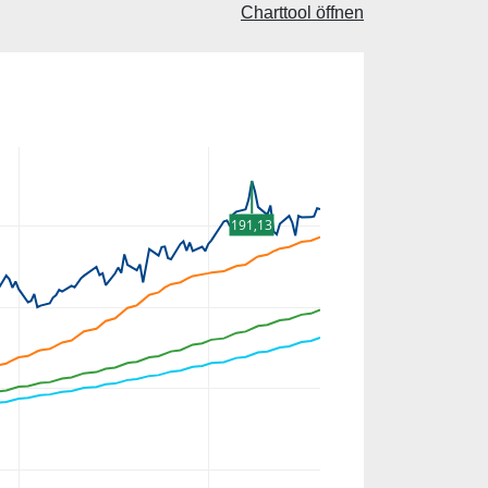
Charttool öffnen
191,13