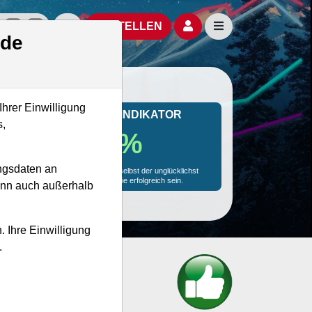
izielle Social Media-Accounts
Aktien- und Artikelsuche öffnen
Seitennavigation öf
BESTELLEN
.de
Ihrer Einwilligung
MONKEY-TRADER INDIKATOR
s,
87.9 %
ngsdaten an
Mit 87.9 % Wahrscheinlichkeit wird selbst der unglücklichst
agierende Trader mit dieser Aktie erfolgreich sein.
kann auch außerhalb
. Ihre Einwilligung
.