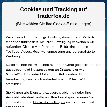
Aktien- und Artikelsuche
Seite
Cookies und Tracking auf
traderfox.de
(Bitte wählen Sie Ihre Cookie-Einstellungen)
ALLE AKTIEN
851918 | NUE
–
Nucor Aktie
Wir verwenden notwendige Cookies, damit unsere Website
technisch funktioniert. Mit Ihrer Einwilligung verwenden wir
Realtime-Aktienkurs:
außerdem Dienste von Partnern, z. B. für eingebettete
-
-
-
YouTube-Videos, Reichweitenmessung und personalisierte
-
Werbung.
Dabei können Informationen auf Ihrem Gerät gespeichert oder
Marktkapitalisierung
61,95 Mrd. USD
ausgelesen und Nutzungsdaten an Drittanbieter wie
Google/YouTube oder Meta übermittelt werden. Eine
Unternehmenswert
66,36 Mrd. USD
Verarbeitung kann auch außerhalb der EU/des EWR
stattfinden.
Umsatz
32,49 Mrd. USD
Sie können alle Dienste akzeptieren, ablehnen oder Ihre
Auswahl individuell festlegen. Ihre Einwilligung können Sie
jederzeit über die
Cookie-Einstellungen
im Footer widerrufen
MONKEY-TRADER INDIKATOR
oder ändern.