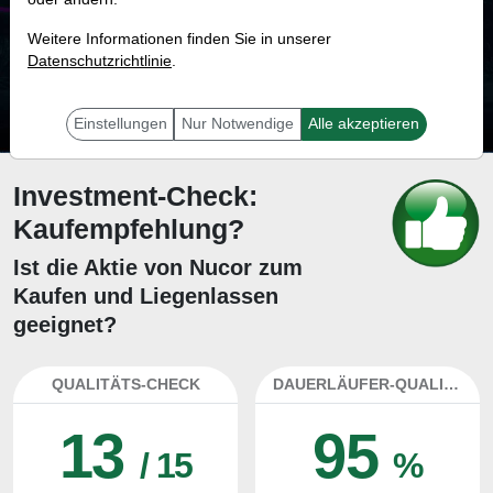
87.7 %
Weitere Informationen finden Sie in unserer
Datenschutzrichtlinie
Mit 87.7 % Wahrscheinlichkeit wird selbst der unglücklichst agierende Trader
.
mit dieser Aktie erfolgreich sein.
Einstellungen
Nur Notwendige
Alle akzeptieren
Investment-Check:
Kaufempfehlung?
Ist die Aktie von Nucor zum
Kaufen und Liegenlassen
geeignet?
QUALITÄTS-CHECK
DAUERLÄUFER-QUALITÄTEN
13
95
/ 15
%