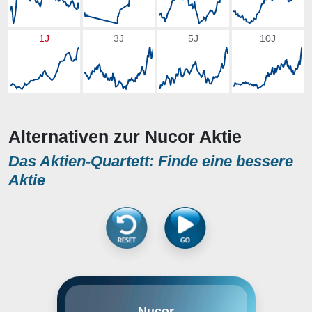
1J
3J
5J
10J
Alternativen zur Nucor Aktie
Das Aktien-Quartett: Finde eine bessere
Aktie
Nucor Corp. ist eines der
Nucor
führenden Recyclingunternehmen