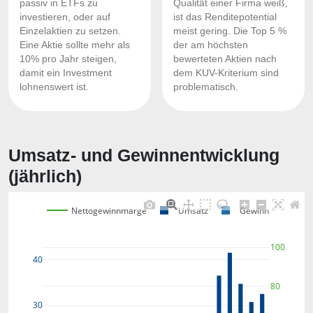
passiv in ETFs zu
Qualität einer Firma weiß,
investieren, oder auf
ist das Renditepotential
Einzelaktien zu setzen.
meist gering. Die Top 5 %
Eine Aktie sollte mehr als
der am höchsten
10% pro Jahr steigen,
bewerteten Aktien nach
damit ein Investment
dem KUV-Kriterium sind
lohnenswert ist.
problematisch.
Umsatz- und Gewinnentwicklung
(jährlich)
Nettogewinnmarge
Umsatz
Gewinn
100
40
80
30