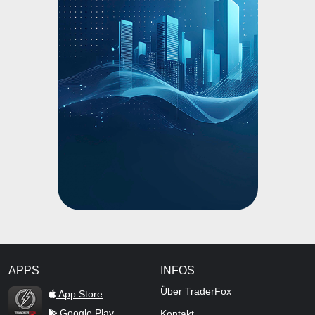
APPS
INFOS
TraderFox Flash
Über TraderFox
App Store
Google Play
Kontakt