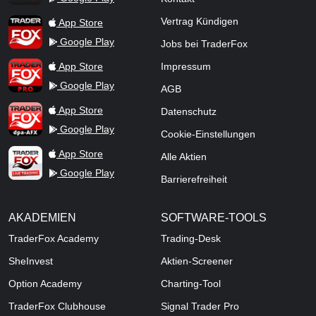
TraderFox App
Vertrag Kündigen
App Store
Google Play
Jobs bei TraderFox
TraderFox Pro
App Store
Impressum
Google Play
AGB
TraderFox dpa-AFX ProFeed
App Store
Datenschutz
Google Play
Cookie-Einstellungen
TraderFox Live Trading
App Store
Alle Aktien
Google Play
Barrierefreiheit
AKADEMIEN
SOFTWARE-TOOLS
TraderFox Academy
Trading-Desk
SheInvest
Aktien-Screener
Option Academy
Charting-Tool
TraderFox Clubhouse
Signal Trader Pro