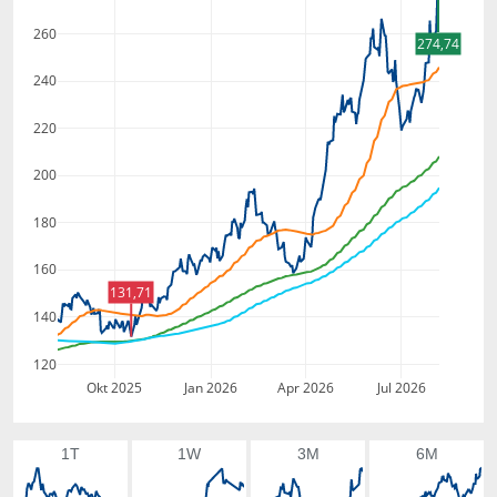
260
274,74
240
220
200
180
160
131,71
140
120
Okt 2025
Jan 2026
Apr 2026
Jul 2026
1T
1W
3M
6M