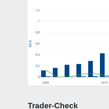
1,2
1
0,8
Mrd.
0,6
0,4
0,2
0
2005
2010
Trader-Check