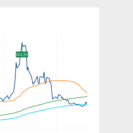
602,83