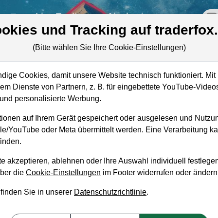
re
Live-Trading
Akademie
off
okies und Tracking auf traderfox
(Bitte wählen Sie Ihre Cookie-Einstellungen)
tie
ige Cookies, damit unsere Website technisch funktioniert. Mit 
Marktkapitalisierung
4,96 Mrd. EUR
m Dienste von Partnern, z. B. für eingebettete YouTube-Video
Unternehmenswert
4,90 Mrd. EUR
nd personalisierte Werbung.
Umsatz
1,22 Mrd. EUR
ionen auf Ihrem Gerät gespeichert oder ausgelesen und Nutzu
gle/YouTube oder Meta übermittelt werden. Eine Verarbeitung 
inden.
e akzeptieren, ablehnen oder Ihre Auswahl individuell festlegen
aufempfehlung?
über die
Cookie-Einstellungen
im Footer widerrufen oder ändern
 finden Sie in unserer
Datenschutzrichtlinie
.
und Liegenlassen geeignet?