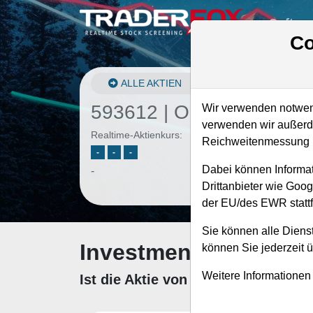
Softwa
Co
ALLE AKTIEN
593612 | OHB
–
OHB Ak
Wir verwenden notwend
verwenden wir außerde
Realtime-Aktienkurs:
Reichweitenmessung u
-
-
-
Dabei können Informat
-
Drittanbieter wie Goo
der EU/des EWR stattf
Sie können alle Dienst
Investment-Check: K
können Sie jederzeit 
Weitere Informationen
Ist die Aktie von OHB zum Kaufen 