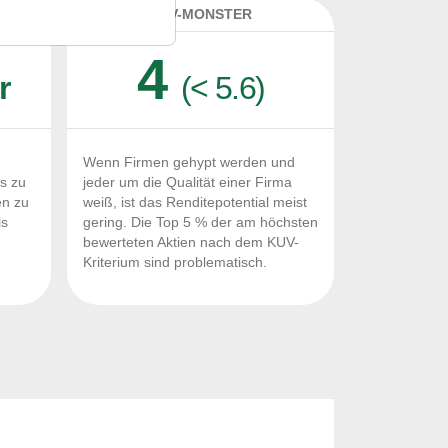
K
KUV-MONSTER
4
r
(< 5.6)
Wenn Firmen gehypt werden und
Fs zu
jeder um die Qualität einer Firma
en zu
weiß, ist das Renditepotential meist
ls
gering. Die Top 5 % der am höchsten
n
bewerteten Aktien nach dem KUV-
Kriterium sind problematisch.