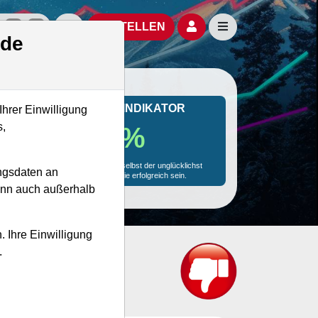
izielle Social Media-Accounts
Aktien- und Artikelsuche öffnen
Seitennavigation öf
BESTELLEN
.de
MONKEY-TRADER INDIKATOR
Ihrer Einwilligung
s,
83.3 %
Mit 83.3 % Wahrscheinlichkeit wird selbst der unglücklichst
ngsdaten an
agierende Trader mit dieser Aktie erfolgreich sein.
kann auch außerhalb
. Ihre Einwilligung
.