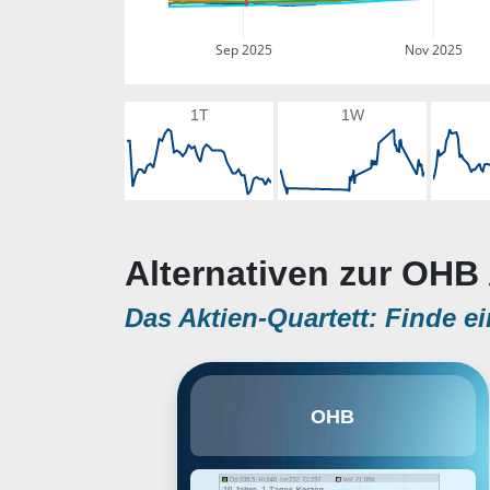
Sep 2025
Nov 2025
1T
1W
Alternativen zur OHB 
Das Aktien-Quartett: Finde ei
OHB SE ist in Herstellung und
OHB
Vertrieb von Projekten sowie
Versorgung von hoch-
technologischen Services vor
allem in Bereichen von Raumfahrt