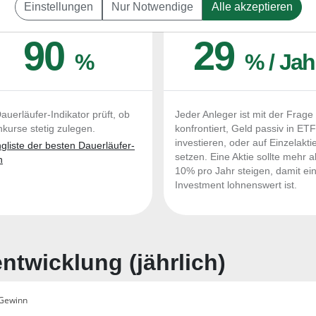
Einstellungen
Nur Notwendige
Alle akzeptieren
UERLÄUFER-QUALITÄTEN
OUTPERFORMER-CHEC
90
29
%
% / Jah
auerläufer-Indikator prüft, ob
Jeder Anleger ist mit der Frage
nkurse stetig zulegen.
konfrontiert, Geld passiv in ET
investieren, oder auf Einzelakti
liste der besten Dauerläufer-
setzen. Eine Aktie sollte mehr a
n
10% pro Jahr steigen, damit ei
Investment lohnenswert ist.
twicklung (jährlich)
Gewinn