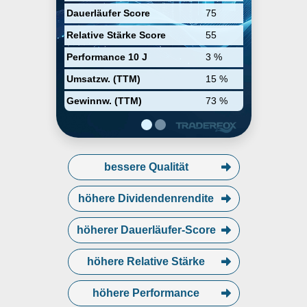
Dauerläufer Score
75
Relative Stärke Score
55
Performance 10 J
3 %
Umsatzw. (TTM)
15 %
Gewinnw. (TTM)
73 %
bessere Qualität
höhere Dividendenrendite
höherer Dauerläufer-Score
höhere Relative Stärke
höhere Performance