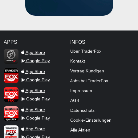
APPS
INFOS
TraderFox Flash
Über TraderFox
App Store
Google Play
Kontakt
TraderFox App
Vertrag Kündigen
App Store
Google Play
Jobs bei TraderFox
TraderFox Pro
App Store
Impressum
Google Play
AGB
TraderFox dpa-AFX ProFeed
App Store
Datenschutz
Google Play
Cookie-Einstellungen
TraderFox Live Trading
App Store
Alle Aktien
Google Play