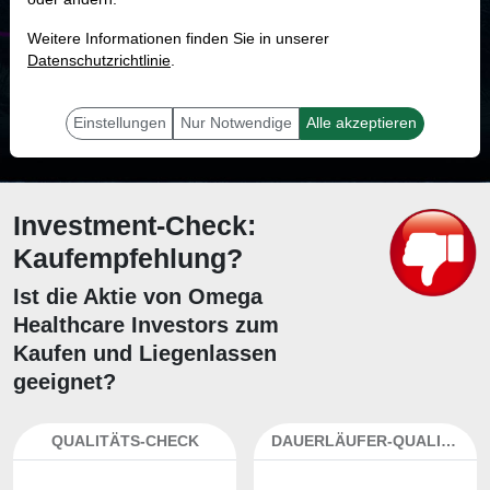
MONKEY-TRADER INDIKATOR
Weitere Informationen finden Sie in unserer
82.6 %
Datenschutzrichtlinie
.
Mit 82.6 % Wahrscheinlichkeit wird selbst der unglücklichst agierende Trader
mit dieser Aktie erfolgreich sein.
Einstellungen
Nur Notwendige
Alle akzeptieren
Investment-Check:
Kaufempfehlung?
Ist die Aktie von Omega
Healthcare Investors zum
Kaufen und Liegenlassen
geeignet?
QUALITÄTS-CHECK
DAUERLÄUFER-QUALITÄTEN