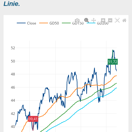
Linie.
Close
GD50
GD150
GD200
52
50
51,72
48
46
44
42
39,41
40