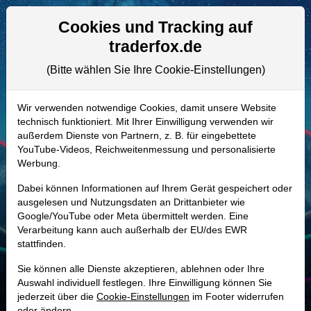
Aktien- und Artikelsuche
Seite
Cookies und Tracking auf
traderfox.de
(Bitte wählen Sie Ihre Cookie-Einstellungen)
ALLE AKTIEN
890454 | OHI
–
Omega Healthcare
Wir verwenden notwendige Cookies, damit unsere Website
technisch funktioniert. Mit Ihrer Einwilligung verwenden wir
Investors Aktie
außerdem Dienste von Partnern, z. B. für eingebettete
Realtime-Aktienkurs:
YouTube-Videos, Reichweitenmessung und personalisierte
Werbung.
-
-
-
-
Dabei können Informationen auf Ihrem Gerät gespeichert oder
ausgelesen und Nutzungsdaten an Drittanbieter wie
Google/YouTube oder Meta übermittelt werden. Eine
Marktkapitalisierung
14,68 Mrd. USD
Verarbeitung kann auch außerhalb der EU/des EWR
stattfinden.
Unternehmenswert
18,67 Mrd. USD
Sie können alle Dienste akzeptieren, ablehnen oder Ihre
Umsatz
1,19 Mrd. USD
Auswahl individuell festlegen. Ihre Einwilligung können Sie
jederzeit über die
Cookie-Einstellungen
im Footer widerrufen
oder ändern.