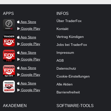
APPS
INFOS
TraderFox Flash
Über TraderFox
App Store
Google Play
Kontakt
TraderFox App
Vertrag Kündigen
App Store
Google Play
Jobs bei TraderFox
TraderFox Pro
App Store
Impressum
Google Play
AGB
TraderFox dpa-AFX ProFeed
App Store
Datenschutz
Google Play
Cookie-Einstellungen
TraderFox Live Trading
App Store
Alle Aktien
Google Play
Barrierefreiheit
AKADEMIEN
SOFTWARE-TOOLS