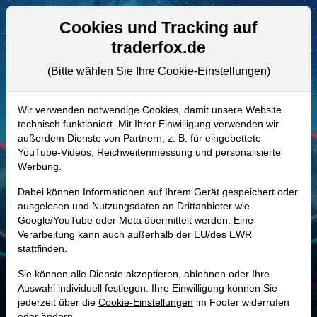
Aktien- und Artikelsuche
Seite
Cookies und Tracking auf
traderfox.de
(Bitte wählen Sie Ihre Cookie-Einstellungen)
ALLE AKTIEN
930124 | ON
–
ON Semiconductor
Wir verwenden notwendige Cookies, damit unsere Website
technisch funktioniert. Mit Ihrer Einwilligung verwenden wir
Aktie
außerdem Dienste von Partnern, z. B. für eingebettete
Realtime-Aktienkurs:
YouTube-Videos, Reichweitenmessung und personalisierte
Werbung.
-
-
-
-
Dabei können Informationen auf Ihrem Gerät gespeichert oder
ausgelesen und Nutzungsdaten an Drittanbieter wie
Google/YouTube oder Meta übermittelt werden. Eine
Marktkapitalisierung
18,63 Mrd. USD
Verarbeitung kann auch außerhalb der EU/des EWR
stattfinden.
Unternehmenswert
19,25 Mrd. USD
Sie können alle Dienste akzeptieren, ablehnen oder Ihre
Umsatz
6,00 Mrd. USD
Auswahl individuell festlegen. Ihre Einwilligung können Sie
jederzeit über die
Cookie-Einstellungen
im Footer widerrufen
oder ändern.