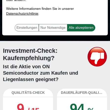
MONKEY-TRADER INDIKATOR
Weitere Informationen finden Sie in unserer
83.8 %
Datenschutzrichtlinie
.
Mit 83.8 % Wahrscheinlichkeit wird selbst der unglücklichst agierende Trader
mit dieser Aktie erfolgreich sein.
Einstellungen
Nur Notwendige
Alle akzeptieren
Investment-Check:
Kaufempfehlung?
Ist die Aktie von ON
Semiconductor zum Kaufen und
Liegenlassen geeignet?
QUALITÄTS-CHECK
DAUERLÄUFER-QUALITÄTEN
9
94