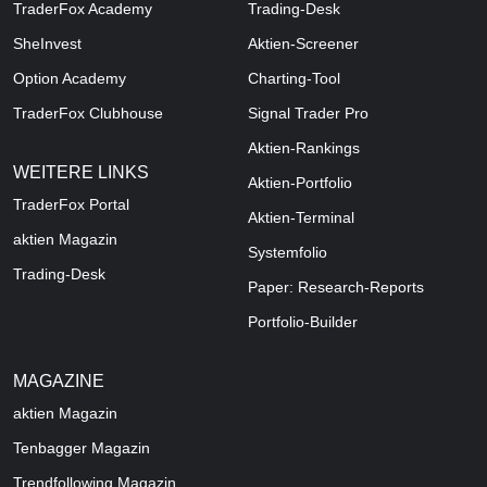
TraderFox Academy
Trading-Desk
SheInvest
Aktien-Screener
Option Academy
Charting-Tool
TraderFox Clubhouse
Signal Trader Pro
Aktien-Rankings
WEITERE LINKS
Aktien-Portfolio
TraderFox Portal
Aktien-Terminal
aktien Magazin
Systemfolio
Trading-Desk
Paper: Research-Reports
Portfolio-Builder
MAGAZINE
aktien
Magazin
Tenbagger Magazin
Trendfollowing Magazin