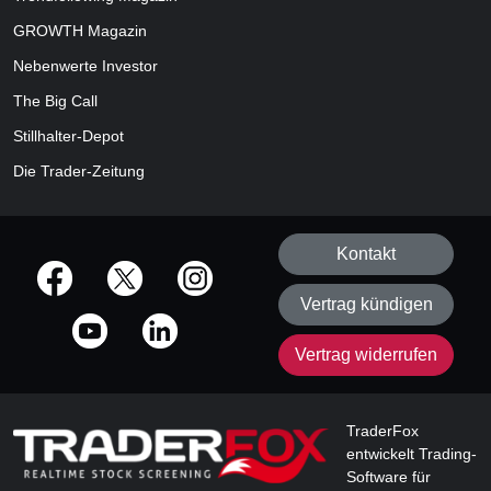
GROWTH
Magazin
Nebenwerte Investor
The Big Call
Stillhalter-Depot
Die Trader-Zeitung
Kontakt
offizielle Social Media-Accounts
Vertrag kündigen
Vertrag widerrufen
TraderFox
entwickelt Trading-
Software für