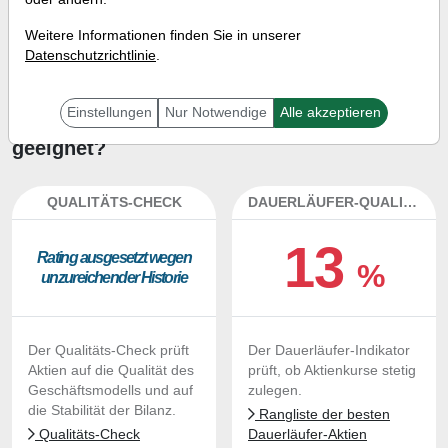
Investment-Check:
Weitere Informationen finden Sie in unserer
Kaufempfehlung?
Datenschutzrichtlinie
.
Ist die Aktie von Onconetix zum
Einstellungen
Nur Notwendige
Alle akzeptieren
Kaufen und Liegenlassen
geeignet?
QUALITÄTS-CHECK
DAUERLÄUFER-QUALITÄTEN
13
Ra­ting aus­ge­setzt we­gen
%
un­zu­rei­chen­der His­to­rie
Der Qualitäts-Check prüft
Der Dauerläufer-Indikator
Aktien auf die Qualität des
prüft, ob Aktienkurse stetig
Geschäftsmodells und auf
zulegen.
die Stabilität der Bilanz.
Rangliste der besten
Qualitäts-Check
Dauerläufer-Aktien