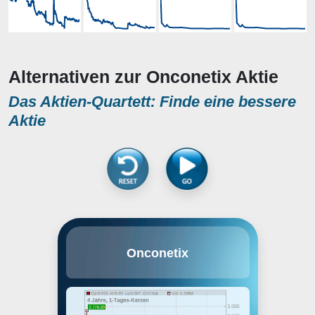
Alternativen zur Onconetix Aktie
Das Aktien-Quartett: Finde eine bessere
Aktie
Onconetix, Inc. is a commercial
Onconetix
stage biotechnology company,
which engages in the research,
development and
commercialization of proprietary
therapeutics, diagnostics and
services for clinicians and