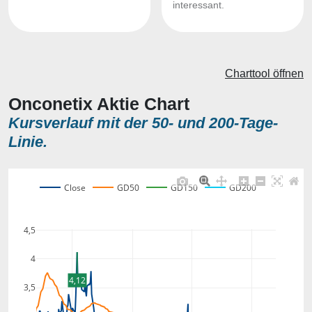
interessant.
Charttool öffnen
Onconetix Aktie Chart
Kursverlauf mit der 50- und 200-Tage-
Linie.
Close
GD50
GD150
GD200
4,5
4
4,12
3,5