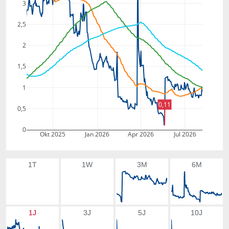
3
2,5
2
1,5
1
0,11
0,5
0
Okt 2025
Jan 2026
Apr 2026
Jul 2026
1T
1W
3M
6M
1J
3J
5J
10J