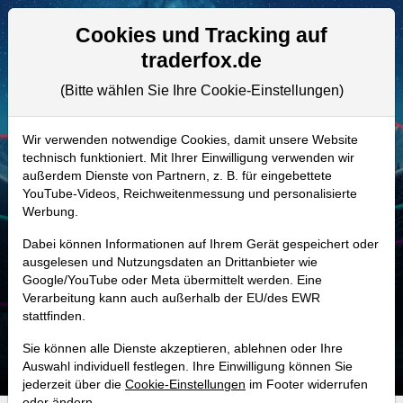
Aktien- und Artikelsuche
Seite
Cookies und Tracking auf
traderfox.de
(Bitte wählen Sie Ihre Cookie-Einstellungen)
ALLE AKTIEN
A40MF5 | ONCO
–
Onconetix Aktie
Wir verwenden notwendige Cookies, damit unsere Website
technisch funktioniert. Mit Ihrer Einwilligung verwenden wir
Realtime-Aktienkurs:
außerdem Dienste von Partnern, z. B. für eingebettete
-
-
-
YouTube-Videos, Reichweitenmessung und personalisierte
-
Werbung.
Dabei können Informationen auf Ihrem Gerät gespeichert oder
MONKEY-TRADER INDIKATOR
ausgelesen und Nutzungsdaten an Drittanbieter wie
Google/YouTube oder Meta übermittelt werden. Eine
18.8 %
Verarbeitung kann auch außerhalb der EU/des EWR
stattfinden.
Mit 18.8 % Wahrscheinlichkeit wird selbst der unglücklichst agierende Trader
mit dieser Aktie erfolgreich sein.
Sie können alle Dienste akzeptieren, ablehnen oder Ihre
Auswahl individuell festlegen. Ihre Einwilligung können Sie
jederzeit über die
Cookie-Einstellungen
im Footer widerrufen
oder ändern.