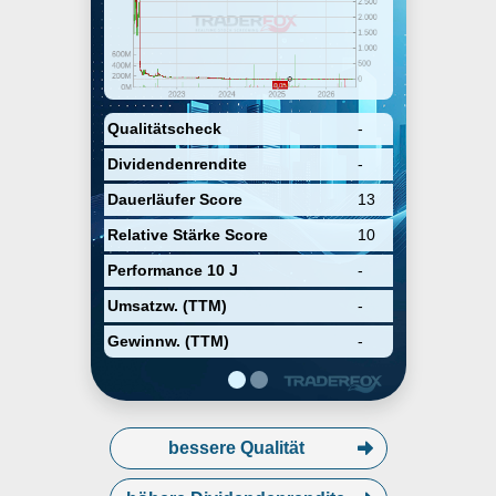
patients for oncology. The
company was founded in October
2018 and is headquartered in
Cincinnati, OH.
Qualitätscheck
-
Dividendenrendite
-
Dauerläufer Score
13
Relative Stärke Score
10
Performance 10 J
-
Umsatzw. (TTM)
-
Gewinnw. (TTM)
-
bessere Qualität