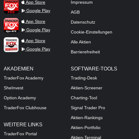
TraderFox Pro
App Store
Impressum
Google Play
AGB
TraderFox dpa-AFX ProFeed
App Store
Datenschutz
Google Play
Cookie-Einstellungen
TraderFox Live Trading
App Store
Alle Aktien
Google Play
Barrierefreiheit
AKADEMIEN
SOFTWARE-TOOLS
TraderFox Academy
Trading-Desk
SheInvest
Aktien-Screener
Option Academy
Charting-Tool
TraderFox Clubhouse
Signal Trader Pro
Aktien-Rankings
WEITERE LINKS
Aktien-Portfolio
TraderFox Portal
Aktien-Terminal