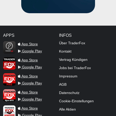
APPS
INFOS
TraderFox Flash
Über TraderFox
App Store
Google Play
Kontakt
TraderFox App
Vertrag Kündigen
App Store
Google Play
Jobs bei TraderFox
TraderFox Pro
App Store
Impressum
Google Play
AGB
TraderFox dpa-AFX ProFeed
App Store
Datenschutz
Google Play
Cookie-Einstellungen
TraderFox Live Trading
App Store
Alle Aktien
Google Play