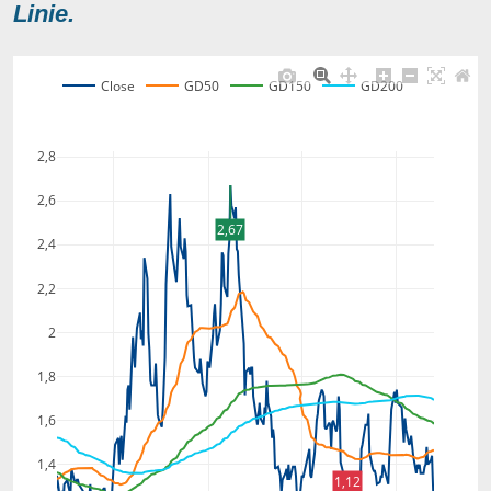
Linie.
Close
GD50
GD150
GD200
2,8
2,6
2,67
2,4
2,2
2
1,8
1,6
1,4
1,12