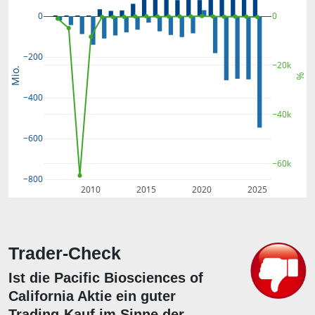
0
0
−200
−20k
Mio.
%
−400
−40k
−600
−60k
−800
2010
2015
2020
2025
Trader-Check
Ist die Pacific Biosciences of
California Aktie ein guter
Trading-Kauf im Sinne der