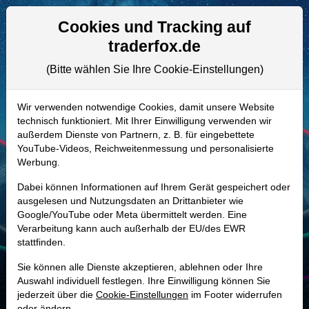
Aktien- und Artikelsuche
Seite
Cookies und Tracking auf
traderfox.de
(Bitte wählen Sie Ihre Cookie-Einstellungen)
ALLE AKTIEN
A1C3EQ | PACB
–
Pacific
Wir verwenden notwendige Cookies, damit unsere Website
technisch funktioniert. Mit Ihrer Einwilligung verwenden wir
Biosciences of California Aktie
außerdem Dienste von Partnern, z. B. für eingebettete
Realtime-Aktienkurs:
YouTube-Videos, Reichweitenmessung und personalisierte
Werbung.
-
-
-
-
Dabei können Informationen auf Ihrem Gerät gespeichert oder
ausgelesen und Nutzungsdaten an Drittanbieter wie
Google/YouTube oder Meta übermittelt werden. Eine
Marktkapitalisierung
362,78 Mio. USD
Verarbeitung kann auch außerhalb der EU/des EWR
stattfinden.
Unternehmenswert
790,21 Mio. USD
Sie können alle Dienste akzeptieren, ablehnen oder Ihre
Umsatz
160,00 Mio. USD
Auswahl individuell festlegen. Ihre Einwilligung können Sie
jederzeit über die
Cookie-Einstellungen
im Footer widerrufen
oder ändern.