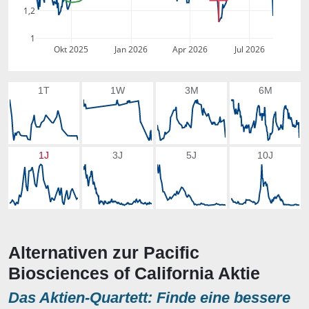
1,2
1
Okt 2025
Jan 2026
Apr 2026
Jul 2026
1T
1W
3M
6M
1J
3J
5J
10J
Alternativen zur Pacific
Biosciences of California Aktie
Das Aktien-Quartett: Finde eine bessere