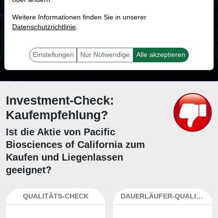
MONKEY-TRADER INDIKATOR
Weitere Informationen finden Sie in unserer
47.8 %
Datenschutzrichtlinie
.
Mit 47.8 % Wahrscheinlichkeit wird selbst der unglücklichst agierende Trader
mit dieser Aktie erfolgreich sein.
Einstellungen
Nur Notwendige
Alle akzeptieren
Investment-Check:
Kaufempfehlung?
Ist die Aktie von Pacific
Biosciences of California zum
Kaufen und Liegenlassen
geeignet?
QUALITÄTS-CHECK
DAUERLÄUFER-QUALITÄTEN