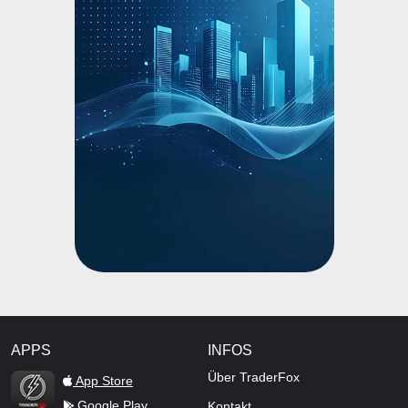
APPS
INFOS
TraderFox Flash
Über TraderFox
App Store
Google Play
Kontakt