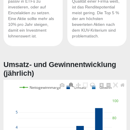
passiv in ETFs zu
Qualität einer Firma weiß,
investieren, oder auf
ist das Renditepotential
Einzelaktien zu setzen.
meist gering. Die Top 5 %
Eine Aktie sollte mehr als
der am höchsten
10% pro Jahr steigen,
bewerteten Aktien nach
damit ein Investment
dem KUV-Kriterium sind
lohnenswert ist.
problematisch.
Umsatz- und Gewinnentwicklung
(jährlich)
Nettogewinnmarge
Umsatz
Gewinn
100
5
80
4