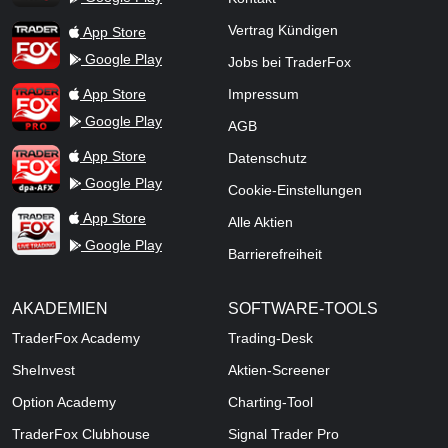
TraderFox App
Vertrag Kündigen
App Store
Google Play
Jobs bei TraderFox
TraderFox Pro
App Store
Impressum
Google Play
AGB
TraderFox dpa-AFX ProFeed
App Store
Datenschutz
Google Play
Cookie-Einstellungen
TraderFox Live Trading
App Store
Alle Aktien
Google Play
Barrierefreiheit
AKADEMIEN
SOFTWARE-TOOLS
TraderFox Academy
Trading-Desk
SheInvest
Aktien-Screener
Option Academy
Charting-Tool
TraderFox Clubhouse
Signal Trader Pro