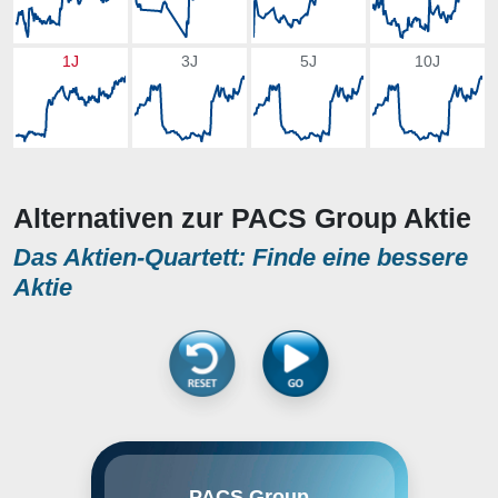
1J
3J
5J
10J
Alternativen zur PACS Group Aktie
Das Aktien-Quartett: Finde eine bessere
Aktie
PACS Group, Inc. is a holding
PACS Group
company, which engages in the