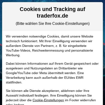
Aktien- und Artikelsuche
Seite
Cookies und Tracking auf
traderfox.de
(Bitte wählen Sie Ihre Cookie-Einstellungen)
ALLE AKTIEN
A409D8 | PACS
–
PACS Group Aktie
Wir verwenden notwendige Cookies, damit unsere Website
technisch funktioniert. Mit Ihrer Einwilligung verwenden wir
Realtime-Aktienkurs:
außerdem Dienste von Partnern, z. B. für eingebettete
-
-
-
YouTube-Videos, Reichweitenmessung und personalisierte
-
Werbung.
Dabei können Informationen auf Ihrem Gerät gespeichert oder
Marktkapitalisierung
7,56 Mrd. USD
ausgelesen und Nutzungsdaten an Drittanbieter wie
Google/YouTube oder Meta übermittelt werden. Eine
Unternehmenswert
10,65 Mrd. USD
Verarbeitung kann auch außerhalb der EU/des EWR
stattfinden.
Umsatz
5,29 Mrd. USD
Sie können alle Dienste akzeptieren, ablehnen oder Ihre
Auswahl individuell festlegen. Ihre Einwilligung können Sie
jederzeit über die
Cookie-Einstellungen
im Footer widerrufen
MONKEY-TRADER INDIKATOR
oder ändern.