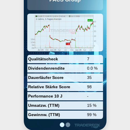
provision of post-acute healthcare
facilities, professionals, and
ancillary services. It provides
senior care, assisted living, and
independent living options in
some of the communities. The
company was founded by Jason
Murray and Mark Hancock in 2013
and is headquartered in
Farmington, UT.
Qualitätscheck
7
Dividendenrendite
0.0 %
Dauerläufer Score
35
Relative Stärke Score
98
Performance 10 J
-
Umsatzw. (TTM)
15 %
Gewinnw. (TTM)
99 %