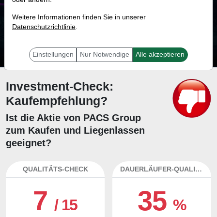
81.4 %
Weitere Informationen finden Sie in unserer
Datenschutzrichtlinie
Mit 81.4 % Wahrscheinlichkeit wird selbst der unglücklichst agierende Trader
.
mit dieser Aktie erfolgreich sein.
Einstellungen
Nur Notwendige
Alle akzeptieren
Investment-Check:
Kaufempfehlung?
Ist die Aktie von PACS Group
zum Kaufen und Liegenlassen
geeignet?
QUALITÄTS-CHECK
DAUERLÄUFER-QUALITÄTEN
7
35
/ 15
%