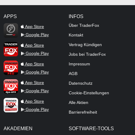
APPS
INFOS
TraderFox Flash
Über TraderFox
App Store
Google Play
Kontakt
TraderFox App
Vertrag Kündigen
App Store
Google Play
Jobs bei TraderFox
TraderFox Pro
App Store
Impressum
Google Play
AGB
TraderFox dpa-AFX ProFeed
App Store
Datenschutz
Google Play
Cookie-Einstellungen
TraderFox Live Trading
App Store
Alle Aktien
Google Play
Barrierefreiheit
AKADEMIEN
SOFTWARE-TOOLS