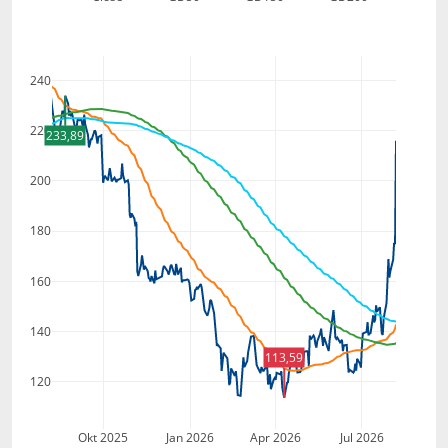
240
220
233,89
200
180
160
140
113,59
120
Okt 2025
Jan 2026
Apr 2026
Jul 2026