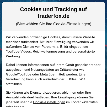
Aktien- und Artikelsuche
Seite
Cookies und Tracking auf
traderfox.de
(Bitte wählen Sie Ihre Cookie-Einstellungen)
ALLE AKTIEN
A1XFVG | PAYC
–
Paycom Software
Wir verwenden notwendige Cookies, damit unsere Website
technisch funktioniert. Mit Ihrer Einwilligung verwenden wir
Aktie
außerdem Dienste von Partnern, z. B. für eingebettete
Realtime-Aktienkurs:
YouTube-Videos, Reichweitenmessung und personalisierte
Werbung.
-
-
-
-
Dabei können Informationen auf Ihrem Gerät gespeichert oder
ausgelesen und Nutzungsdaten an Drittanbieter wie
Google/YouTube oder Meta übermittelt werden. Eine
Marktkapitalisierung
10,09 Mrd. USD
Verarbeitung kann auch außerhalb der EU/des EWR
stattfinden.
Unternehmenswert
10,70 Mrd. USD
Sie können alle Dienste akzeptieren, ablehnen oder Ihre
Umsatz
2,05 Mrd. USD
Auswahl individuell festlegen. Ihre Einwilligung können Sie
jederzeit über die
Cookie-Einstellungen
im Footer widerrufen
oder ändern.