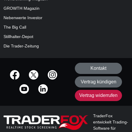
GROWTH
Magazin
Nebenwerte Investor
The Big Call
Stillhalter-Depot
Die Trader-Zeitung
Kontakt
offizielle Social Media-Accounts
Vertrag kündigen
Vertrag widerrufen
TraderFox
entwickelt Trading-
Software für