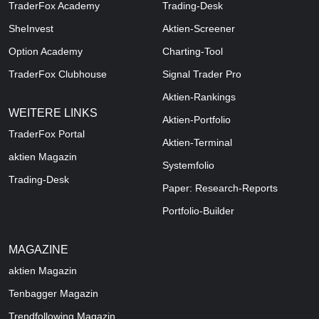
TraderFox Academy
Trading-Desk
SheInvest
Aktien-Screener
Option Academy
Charting-Tool
TraderFox Clubhouse
Signal Trader Pro
Aktien-Rankings
WEITERE LINKS
Aktien-Portfolio
TraderFox Portal
Aktien-Terminal
aktien Magazin
Systemfolio
Trading-Desk
Paper: Research-Reports
Portfolio-Builder
MAGAZINE
aktien
Magazin
Tenbagger Magazin
Trendfollowing Magazin