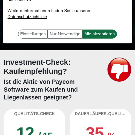
MONKEY-TRADER INDIKATOR
Weitere Informationen finden Sie in unserer
22.0 %
Datenschutzrichtlinie
.
Mit 22.0 % Wahrscheinlichkeit wird selbst der unglücklichst agierende Trader
mit dieser Aktie erfolgreich sein.
Einstellungen
Nur Notwendige
Alle akzeptieren
Investment-Check:
Kaufempfehlung?
Ist die Aktie von Paycom
Software zum Kaufen und
Liegenlassen geeignet?
QUALITÄTS-CHECK
DAUERLÄUFER-QUALITÄTEN
12
35