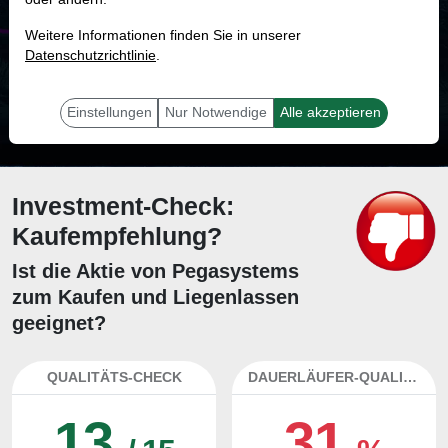
MONKEY-TRADER INDIKATOR
Weitere Informationen finden Sie in unserer
17.1 %
Datenschutzrichtlinie
.
Mit 17.1 % Wahrscheinlichkeit wird selbst der unglücklichst agierende Trader
mit dieser Aktie erfolgreich sein.
Einstellungen
Nur Notwendige
Alle akzeptieren
Investment-Check:
Kaufempfehlung?
Ist die Aktie von Pegasystems
zum Kaufen und Liegenlassen
geeignet?
QUALITÄTS-CHECK
DAUERLÄUFER-QUALITÄTEN
13
31