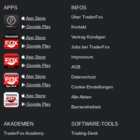
APPS
INFOS
TraderFox Flash
Über TraderFox
App Store
Google Play
Kontakt
TraderFox App
Vertrag Kündigen
App Store
Google Play
Jobs bei TraderFox
TraderFox Pro
App Store
Impressum
Google Play
AGB
TraderFox dpa-AFX ProFeed
App Store
Datenschutz
Google Play
Cookie-Einstellungen
TraderFox Live Trading
App Store
Alle Aktien
Google Play
Barrierefreiheit
AKADEMIEN
SOFTWARE-TOOLS
TraderFox Academy
Trading-Desk