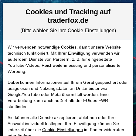
Aktien- und Artikelsuche
Seite
Cookies und Tracking auf
traderfox.de
(Bitte wählen Sie Ihre Cookie-Einstellungen)
ALLE AKTIEN
901951 | PEGA
–
Pegasystems
Wir verwenden notwendige Cookies, damit unsere Website
technisch funktioniert. Mit Ihrer Einwilligung verwenden wir
Aktie
außerdem Dienste von Partnern, z. B. für eingebettete
Realtime-Aktienkurs:
YouTube-Videos, Reichweitenmessung und personalisierte
Werbung.
-
-
-
-
Dabei können Informationen auf Ihrem Gerät gespeichert oder
ausgelesen und Nutzungsdaten an Drittanbieter wie
Google/YouTube oder Meta übermittelt werden. Eine
Marktkapitalisierung
5,21 Mrd. USD
Verarbeitung kann auch außerhalb der EU/des EWR
stattfinden.
Unternehmenswert
4,92 Mrd. USD
Sie können alle Dienste akzeptieren, ablehnen oder Ihre
Umsatz
1,75 Mrd. USD
Auswahl individuell festlegen. Ihre Einwilligung können Sie
jederzeit über die
Cookie-Einstellungen
im Footer widerrufen
oder ändern.