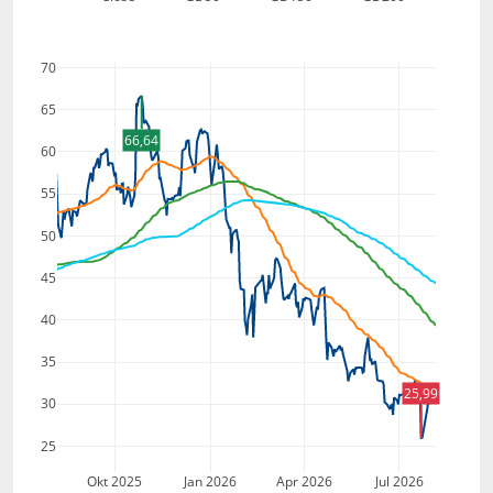
70
65
66,64
60
55
50
45
40
35
25,99
30
25
Okt 2025
Jan 2026
Apr 2026
Jul 2026