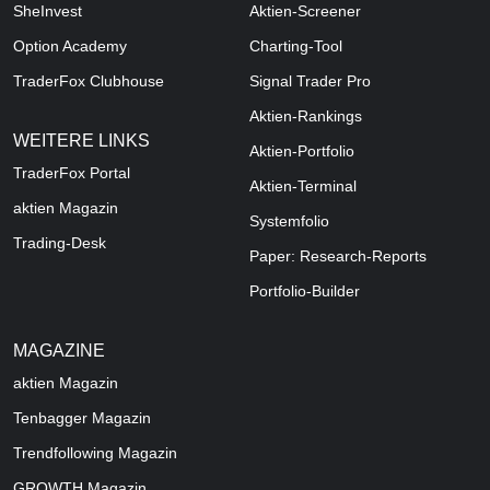
SheInvest
Aktien-Screener
Option Academy
Charting-Tool
TraderFox Clubhouse
Signal Trader Pro
Aktien-Rankings
WEITERE LINKS
Aktien-Portfolio
TraderFox Portal
Aktien-Terminal
aktien Magazin
Systemfolio
Trading-Desk
Paper: Research-Reports
Portfolio-Builder
MAGAZINE
aktien
Magazin
Tenbagger Magazin
Trendfollowing Magazin
GROWTH
Magazin