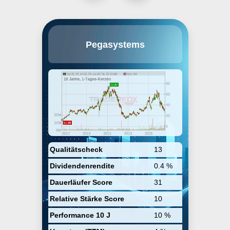
Pegasystems, Inc. engages in the
Pegasystems
development, market, license, and
support of software, which allows
organizations to build, deploy,
and change enterprise
applications. Its product, Pega
Infinity, helps connect enterprises
to their customers in real-time
across channels, streamline
business operations, and adapt to
meet changing requirements. The
company was founded by Alan
Trefler in 1983 and is
headquartered in Waltham, MA.
Qualitätscheck
13
Dividendenrendite
0.4 %
Dauerläufer Score
31
Relative Stärke Score
10
Performance 10 J
10 %