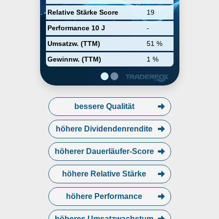
PennyMac Mortgage Investment
Relative Stärke Score
19
Trust. The company was founded
by Stanford L. Kurland on July 2,
Performance 10 J
-
2008 and is headquartered in
Westlake Village, CA.
Umsatzw. (TTM)
51 %
Gewinnw. (TTM)
1 %
bessere Qualität
höhere Dividendenrendite
höherer Dauerläufer-Score
höhere Relative Stärke
höhere Performance
höheres Umsatzwachstum