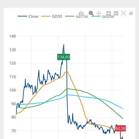
Close
GD50
GD150
GD200
140
130
134,00
120
110
100
90
80
62,50
70