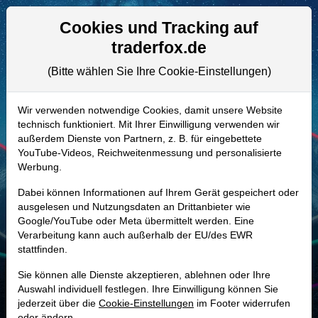
Aktien- und Artikelsuche
Seite
Cookies und Tracking auf
traderfox.de
(Bitte wählen Sie Ihre Cookie-Einstellungen)
ALLE AKTIEN
A2N8PG | 1AC
–
PennyMac
Wir verwenden notwendige Cookies, damit unsere Website
technisch funktioniert. Mit Ihrer Einwilligung verwenden wir
Financial Services Aktie
außerdem Dienste von Partnern, z. B. für eingebettete
Realtime-Aktienkurs:
YouTube-Videos, Reichweitenmessung und personalisierte
Werbung.
-
-
-
-
Dabei können Informationen auf Ihrem Gerät gespeichert oder
ausgelesen und Nutzungsdaten an Drittanbieter wie
Google/YouTube oder Meta übermittelt werden. Eine
Marktkapitalisierung
3,71 Mrd. USD
Verarbeitung kann auch außerhalb der EU/des EWR
stattfinden.
Unternehmenswert
26,65 Mrd. USD
Sie können alle Dienste akzeptieren, ablehnen oder Ihre
Umsatz
4,42 Mrd. USD
Auswahl individuell festlegen. Ihre Einwilligung können Sie
jederzeit über die
Cookie-Einstellungen
im Footer widerrufen
oder ändern.