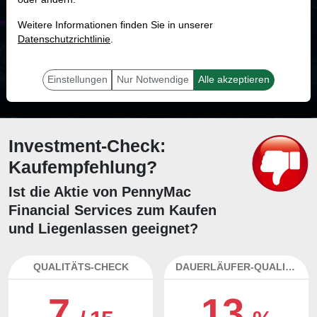
MONKEY-TRADER INDIKATOR
Weitere Informationen finden Sie in unserer
27.4 %
Datenschutzrichtlinie
.
Mit 27.4 % Wahrscheinlichkeit wird selbst der unglücklichst agierende Trader
mit dieser Aktie erfolgreich sein.
Einstellungen
Nur Notwendige
Alle akzeptieren
Investment-Check:
Kaufempfehlung?
Ist die Aktie von PennyMac
Financial Services zum Kaufen
und Liegenlassen geeignet?
QUALITÄTS-CHECK
DAUERLÄUFER-QUALITÄTEN
7
13