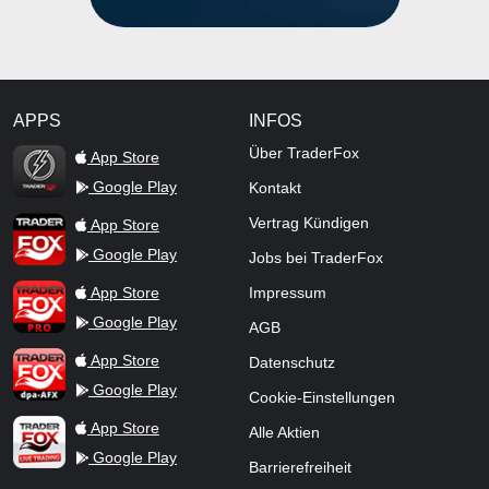
APPS
INFOS
TraderFox Flash
Über TraderFox
App Store
Google Play
Kontakt
TraderFox App
Vertrag Kündigen
App Store
Google Play
Jobs bei TraderFox
TraderFox Pro
App Store
Impressum
Google Play
AGB
TraderFox dpa-AFX ProFeed
App Store
Datenschutz
Google Play
Cookie-Einstellungen
TraderFox Live Trading
App Store
Alle Aktien
Google Play
Barrierefreiheit