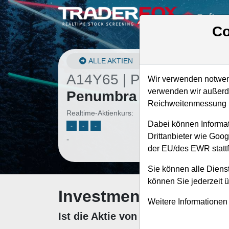
Softwa
Co
ALLE AKTIEN
A14Y65 | PEN
–
Wir verwenden notwend
verwenden wir außerde
Penumbra Aktie
Reichweitenmessung u
Realtime-Aktienkurs:
Dabei können Informat
-
-
-
Drittanbieter wie Goo
-
der EU/des EWR stattf
Sie können alle Dienst
können Sie jederzeit 
Investment-Check: K
Weitere Informationen
Ist die Aktie von Penumbra zum K