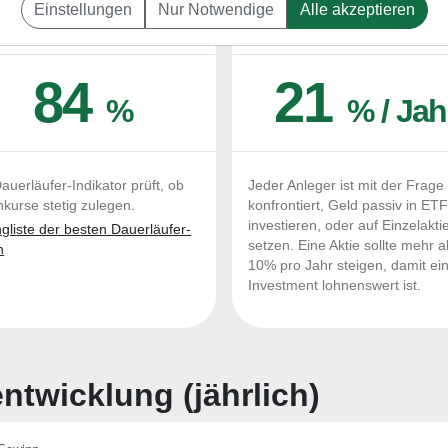
Einstellungen
Nur Notwendige
Alle akzeptieren
UERLÄUFER-QUALITÄTEN
OUTPERFORMER-CHEC
84
21
%
% / Jah
auerläufer-Indikator prüft, ob
Jeder Anleger ist mit der Frage
nkurse stetig zulegen.
konfrontiert, Geld passiv in ET
investieren, oder auf Einzelakti
liste der besten Dauerläufer-
setzen. Eine Aktie sollte mehr a
n
10% pro Jahr steigen, damit ei
Investment lohnenswert ist.
twicklung (jährlich)