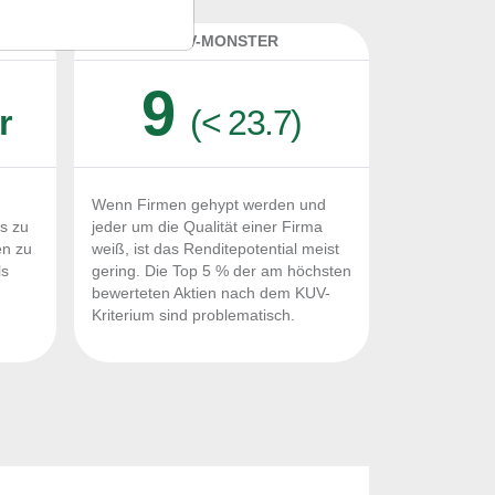
K
KUV-MONSTER
9
r
(< 23.7)
Wenn Firmen gehypt werden und
Fs zu
jeder um die Qualität einer Firma
en zu
weiß, ist das Renditepotential meist
ls
gering. Die Top 5 % der am höchsten
n
bewerteten Aktien nach dem KUV-
Kriterium sind problematisch.