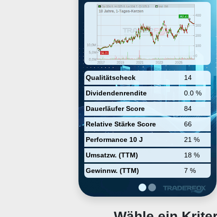
offers neurovascular
thrombectomy and embolization
and access technologies,
neurosurgical tools, Penumbra
LANTERN Delivery Microcatheter,
and Penumbra Occlusion Device
(POD) system. The company was
founded by Arani Bose and Adam
Elsesser on June 21, 2004, and is
headquartered in Alameda, CA.
Qualitätscheck
14
Dividendenrendite
0.0 %
Dauerläufer Score
84
Relative Stärke Score
66
Performance 10 J
21 %
Umsatzw. (TTM)
18 %
Gewinnw. (TTM)
7 %
Wähle ein Krit