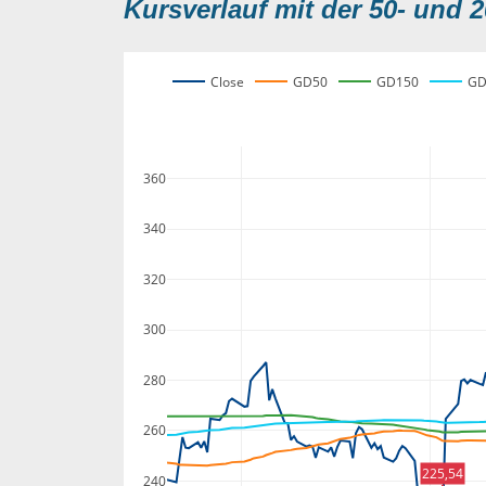
Kursverlauf mit der 50- und 2
Close
GD50
GD150
GD
360
340
320
300
280
260
225,54
240