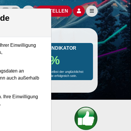
izielle Social Media-Accounts
Aktien- und Artikelsuche öffnen
Seitennavigation öf
BESTELLEN
.de
Ihrer Einwilligung
MONKEY-TRADER INDIKATOR
s,
69.1 %
ngsdaten an
Mit 69.1 % Wahrscheinlichkeit wird selbst der unglücklichst
agierende Trader mit dieser Aktie erfolgreich sein.
kann auch außerhalb
. Ihre Einwilligung
.