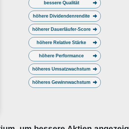
bessere Qualität
höhere Dividendenrendite
höherer Dauerläufer-Score
höhere Relative Stärke
höhere Performance
höheres Umsatzwachstum
höheres Gewinnwachstum
erium, um bessere Aktien angezei