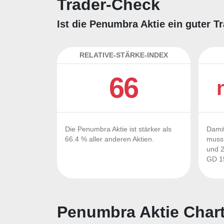
Trader-Check
Ist die Penumbra Aktie ein guter T
RELATIVE-STÄRKE-INDEX
66
Die Penumbra Aktie ist stärker als
Damit
66.4 % aller anderen Aktien.
muss 
und 2
GD 15
Penumbra Aktie Char