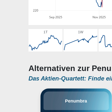
220
Sep 2025
Nov 2025
1T
1W
Alternativen zur Pen
Das Aktien-Quartett: Finde ei
Penumbra, Inc. engages in the
Penumbra
design, development,
manufacture, and marketing of
innovative medical devices. It