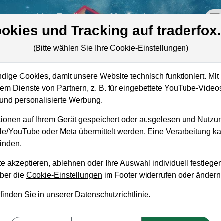
re
Live-Trading
Akademie
off
okies und Tracking auf traderfox
(Bitte wählen Sie Ihre Cookie-Einstellungen)
ige Cookies, damit unsere Website technisch funktioniert. Mit 
Marktkapitalisierung
12,79 Mrd. USD
m Dienste von Partnern, z. B. für eingebettete YouTube-Video
nd personalisierte Werbung.
Unternehmenswert
12,35 Mrd. USD
ionen auf Ihrem Gerät gespeichert oder ausgelesen und Nutzu
Umsatz
1,40 Mrd. USD
gle/YouTube oder Meta übermittelt werden. Eine Verarbeitung 
inden.
e akzeptieren, ablehnen oder Ihre Auswahl individuell festlegen
über die
Cookie-Einstellungen
im Footer widerrufen oder ändern
aufempfehlung?
 finden Sie in unserer
Datenschutzrichtlinie
.
aufen und Liegenlassen geeignet?