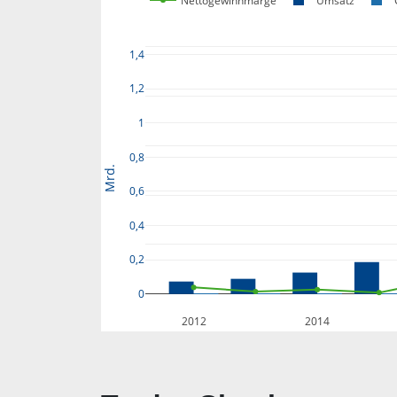
Nettogewinnmarge
Umsatz
1,4
1,2
1
0,8
Mrd.
0,6
0,4
0,2
0
2012
2014