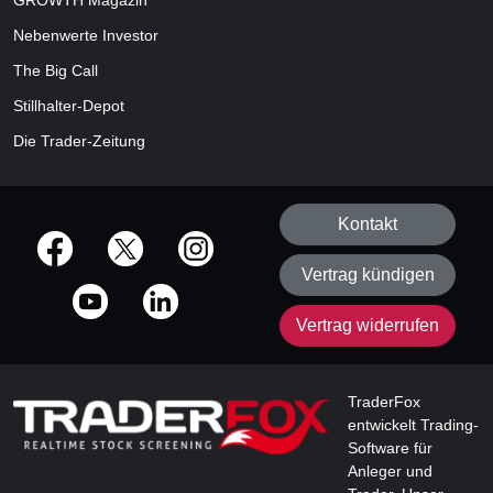
GROWTH
Magazin
Nebenwerte Investor
The Big Call
Stillhalter-Depot
Die Trader-Zeitung
Kontakt
offizielle Social Media-Accounts
Vertrag kündigen
Vertrag widerrufen
TraderFox
entwickelt Trading-
Software für
Anleger und