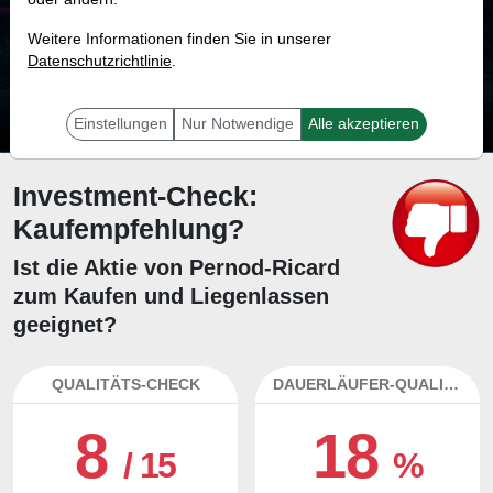
14.7 %
Weitere Informationen finden Sie in unserer
Datenschutzrichtlinie
Mit 14.7 % Wahrscheinlichkeit wird selbst der unglücklichst agierende Trader
.
mit dieser Aktie erfolgreich sein.
Einstellungen
Nur Notwendige
Alle akzeptieren
Investment-Check:
Kaufempfehlung?
Ist die Aktie von Pernod-Ricard
zum Kaufen und Liegenlassen
geeignet?
QUALITÄTS-CHECK
DAUERLÄUFER-QUALITÄTEN
8
18
/ 15
%