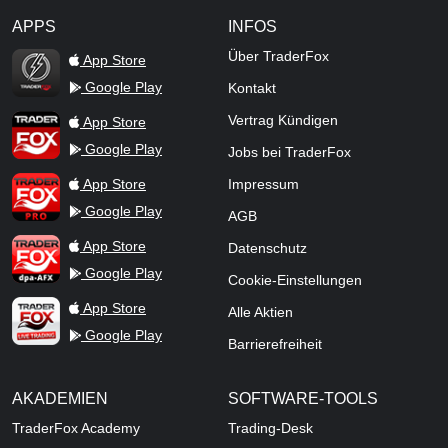
APPS
INFOS
TraderFox Flash
Über TraderFox
App Store
Google Play
Kontakt
TraderFox App
Vertrag Kündigen
App Store
Google Play
Jobs bei TraderFox
TraderFox Pro
App Store
Impressum
Google Play
AGB
TraderFox dpa-AFX ProFeed
App Store
Datenschutz
Google Play
Cookie-Einstellungen
TraderFox Live Trading
App Store
Alle Aktien
Google Play
Barrierefreiheit
AKADEMIEN
SOFTWARE-TOOLS
TraderFox Academy
Trading-Desk