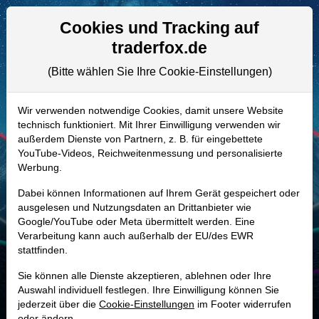
Aktien- und Artikelsuche
Seite
Cookies und Tracking auf
traderfox.de
(Bitte wählen Sie Ihre Cookie-Einstellungen)
ALLE AKTIEN
853373 | PER
–
Pernod-Ricard Aktie
Wir verwenden notwendige Cookies, damit unsere Website
technisch funktioniert. Mit Ihrer Einwilligung verwenden wir
Realtime-Aktienkurs:
außerdem Dienste von Partnern, z. B. für eingebettete
-
-
-
YouTube-Videos, Reichweitenmessung und personalisierte
-
Werbung.
Dabei können Informationen auf Ihrem Gerät gespeichert oder
Marktkapitalisierung
17,65 Mrd. EUR
ausgelesen und Nutzungsdaten an Drittanbieter wie
Google/YouTube oder Meta übermittelt werden. Eine
Unternehmenswert
28,86 Mrd. EUR
Verarbeitung kann auch außerhalb der EU/des EWR
stattfinden.
Umsatz
10,96 Mrd. EUR
Sie können alle Dienste akzeptieren, ablehnen oder Ihre
Auswahl individuell festlegen. Ihre Einwilligung können Sie
jederzeit über die
Cookie-Einstellungen
im Footer widerrufen
MONKEY-TRADER INDIKATOR
oder ändern.