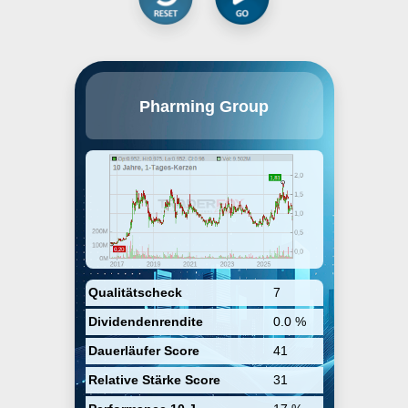
Pharming Group NV is a holding
Pharming Group
company, which engages in the
development of pharmaceutical
products for the treatment of rare
diseases and unmet medical
needs. The firm offers RUCONEST,
which is a recombinant human C1-
esterase inhibitor for the
treatment of acute hereditary
angioedema. It operates through
the following segments:
RUCONEST®, Joenja®, Europe,
and Rest of the World. The
company was founded on
Qualitätscheck
7
November 11, 1988, and is
Dividendenrendite
0.0 %
headquartered in Leiden, the
Netherlands.
Dauerläufer Score
41
Relative Stärke Score
31