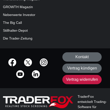
GROWTH
Magazin
Nebenwerte Investor
The Big Call
Stillhalter-Depot
Die Trader-Zeitung
Kontakt
offizielle Social Media-Accounts
Vertrag kündigen
Vertrag widerrufen
TraderFox
entwickelt Trading-
Software für