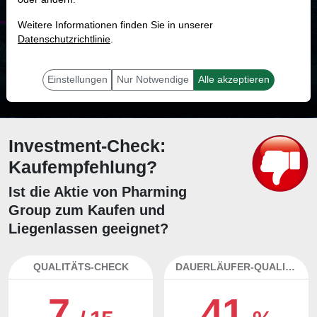
MONKEY-TRADER INDIKATOR
Weitere Informationen finden Sie in unserer
49.5 %
Datenschutzrichtlinie
.
Mit 49.5 % Wahrscheinlichkeit wird selbst der unglücklichst agierende Trader
mit dieser Aktie erfolgreich sein.
Einstellungen
Nur Notwendige
Alle akzeptieren
Investment-Check:
Kaufempfehlung?
Ist die Aktie von Pharming
Group zum Kaufen und
Liegenlassen geeignet?
QUALITÄTS-CHECK
DAUERLÄUFER-QUALITÄTEN
7
41