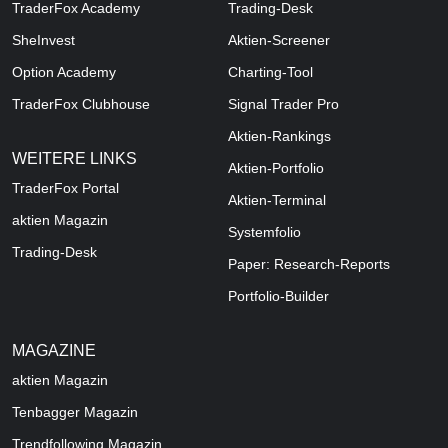
TraderFox Academy
Trading-Desk
SheInvest
Aktien-Screener
Option Academy
Charting-Tool
TraderFox Clubhouse
Signal Trader Pro
Aktien-Rankings
WEITERE LINKS
Aktien-Portfolio
TraderFox Portal
Aktien-Terminal
aktien Magazin
Systemfolio
Trading-Desk
Paper: Research-Reports
Portfolio-Builder
MAGAZINE
aktien
Magazin
Tenbagger Magazin
Trendfollowing Magazin