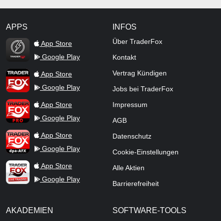
APPS
INFOS
TraderFox Flash
Über TraderFox
App Store
Google Play
Kontakt
TraderFox App
Vertrag Kündigen
App Store
Google Play
Jobs bei TraderFox
TraderFox Pro
App Store
Impressum
Google Play
AGB
TraderFox dpa-AFX ProFeed
App Store
Datenschutz
Google Play
Cookie-Einstellungen
TraderFox Live Trading
App Store
Alle Aktien
Google Play
Barrierefreiheit
AKADEMIEN
SOFTWARE-TOOLS