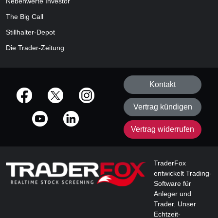
Nebenwerte Investor
The Big Call
Stillhalter-Depot
Die Trader-Zeitung
Kontakt
offizielle Social Media-Accounts
Vertrag kündigen
Vertrag widerrufen
TraderFox
entwickelt Trading-
Software für
Anleger und
Trader. Unser
Echtzeit-