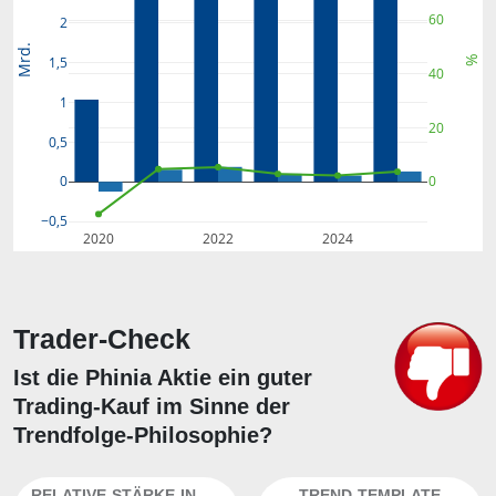
60
2
Mrd.
%
1,5
40
1
20
0,5
0
0
−0,5
2020
2022
2024
Trader-Check
Ist die Phinia Aktie ein guter
Trading-Kauf im Sinne der
Trendfolge-Philosophie?
RELATIVE-STÄRKE-INDEX
TREND-TEMPLATE