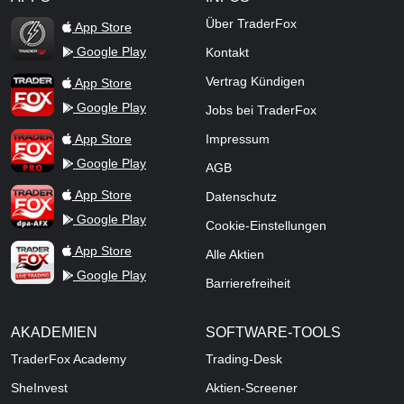
TraderFox Flash
Über TraderFox
App Store
Google Play
Kontakt
TraderFox App
Vertrag Kündigen
App Store
Google Play
Jobs bei TraderFox
TraderFox Pro
App Store
Impressum
Google Play
AGB
TraderFox dpa-AFX ProFeed
App Store
Datenschutz
Google Play
Cookie-Einstellungen
TraderFox Live Trading
App Store
Alle Aktien
Google Play
Barrierefreiheit
AKADEMIEN
SOFTWARE-TOOLS
TraderFox Academy
Trading-Desk
SheInvest
Aktien-Screener