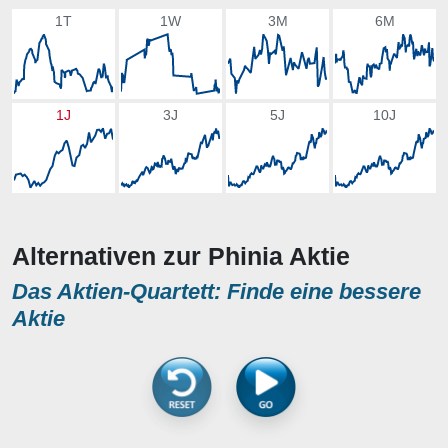
1T
1W
3M
6M
1J
3J
5J
10J
Alternativen zur Phinia Aktie
Das Aktien-Quartett: Finde eine bessere
Aktie