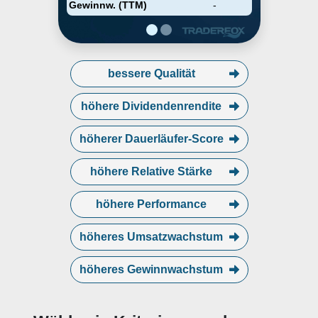
electronics, engine management,
Gewinnw. (TTM)
-
maintenance, test equipment, and
vehicle diagnostics categories.
The company was founded in
2023 and is headquartered in
Auburn Hills, MI.
bessere Qualität
höhere Dividendenrendite
höherer Dauerläufer-Score
höhere Relative Stärke
höhere Performance
höheres Umsatzwachstum
höheres Gewinnwachstum