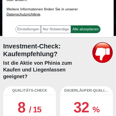
84.2 %
Weitere Informationen finden Sie in unserer
Datenschutzrichtlinie
Mit 84.2 % Wahrscheinlichkeit wird selbst der unglücklichst agierende Trader
.
mit dieser Aktie erfolgreich sein.
Einstellungen
Nur Notwendige
Alle akzeptieren
Investment-Check:
Kaufempfehlung?
Ist die Aktie von Phinia zum
Kaufen und Liegenlassen
geeignet?
QUALITÄTS-CHECK
DAUERLÄUFER-QUALITÄTEN
8
32
/ 15
%