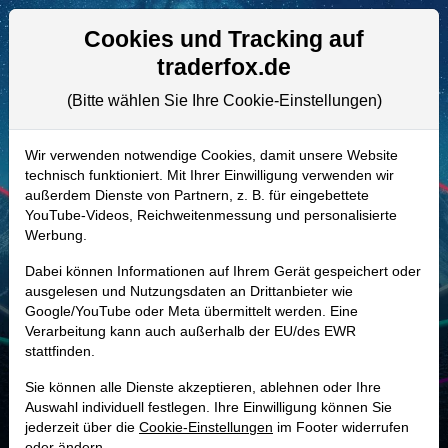
Aktien- und Artikelsuche
Seite
Cookies und Tracking auf
traderfox.de
(Bitte wählen Sie Ihre Cookie-Einstellungen)
ALLE AKTIEN
A3EMJQ | PHIN
–
Phinia Aktie
Wir verwenden notwendige Cookies, damit unsere Website
technisch funktioniert. Mit Ihrer Einwilligung verwenden wir
Realtime-Aktienkurs:
außerdem Dienste von Partnern, z. B. für eingebettete
-
-
-
YouTube-Videos, Reichweitenmessung und personalisierte
-
Werbung.
Dabei können Informationen auf Ihrem Gerät gespeichert oder
Marktkapitalisierung
2,68 Mrd. USD
ausgelesen und Nutzungsdaten an Drittanbieter wie
Google/YouTube oder Meta übermittelt werden. Eine
Unternehmenswert
3,37 Mrd. USD
Verarbeitung kann auch außerhalb der EU/des EWR
stattfinden.
Umsatz
3,48 Mrd. USD
Sie können alle Dienste akzeptieren, ablehnen oder Ihre
Auswahl individuell festlegen. Ihre Einwilligung können Sie
jederzeit über die
Cookie-Einstellungen
im Footer widerrufen
MONKEY-TRADER INDIKATOR
oder ändern.