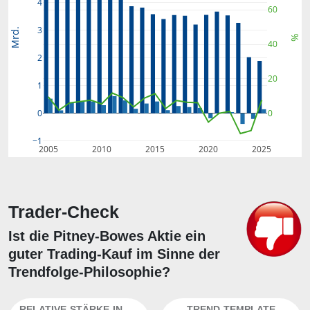
4
60
3
Mrd.
%
40
2
20
1
0
0
−1
2005
2010
2015
2020
2025
Trader-Check
Ist die Pitney-Bowes Aktie ein
guter Trading-Kauf im Sinne der
Trendfolge-Philosophie?
RELATIVE-STÄRKE-INDEX
TREND-TEMPLATE