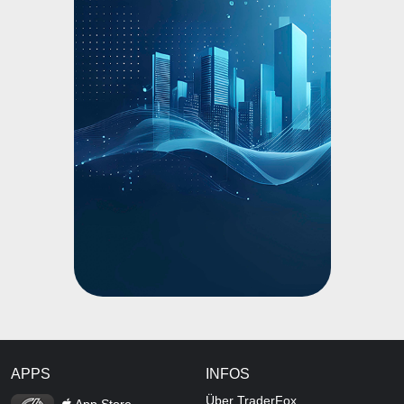
APPS
INFOS
TraderFox Flash
Über TraderFox