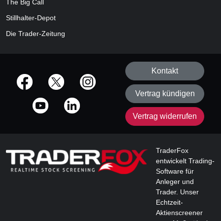
The Big Call
Stillhalter-Depot
Die Trader-Zeitung
Kontakt
offizielle Social Media-Accounts
Vertrag kündigen
Vertrag widerrufen
TraderFox
entwickelt Trading-
Software für
Anleger und
Trader. Unser
Echtzeit-
Aktienscreener