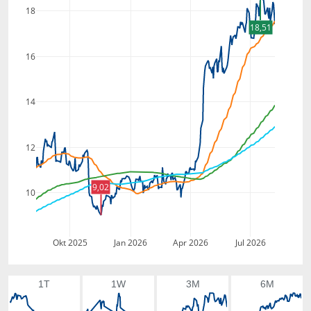
18
18,51
16
14
12
9,02
10
Okt 2025
Jan 2026
Apr 2026
Jul 2026
1T
1W
3M
6M