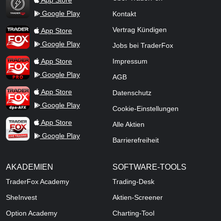
App Store
Google Play
Kontakt
TraderFox App
Vertrag Kündigen
App Store
Google Play
Jobs bei TraderFox
TraderFox Pro
App Store
Impressum
Google Play
AGB
TraderFox dpa-AFX ProFeed
App Store
Datenschutz
Google Play
Cookie-Einstellungen
TraderFox Live Trading
App Store
Alle Aktien
Google Play
Barrierefreiheit
AKADEMIEN
SOFTWARE-TOOLS
TraderFox Academy
Trading-Desk
SheInvest
Aktien-Screener
Option Academy
Charting-Tool