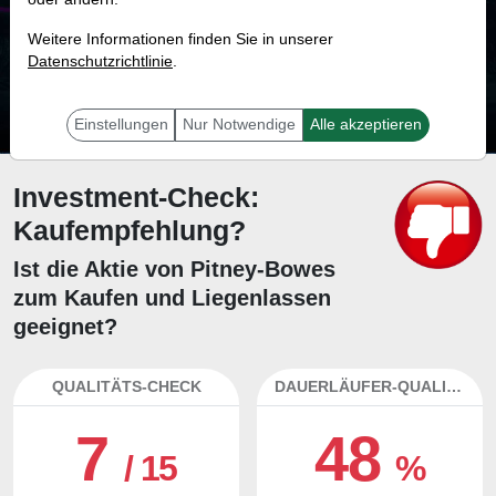
68.8 %
Weitere Informationen finden Sie in unserer
Datenschutzrichtlinie
Mit 68.8 % Wahrscheinlichkeit wird selbst der unglücklichst agierende Trader
.
mit dieser Aktie erfolgreich sein.
Einstellungen
Nur Notwendige
Alle akzeptieren
Investment-Check:
Kaufempfehlung?
Ist die Aktie von Pitney-Bowes
zum Kaufen und Liegenlassen
geeignet?
QUALITÄTS-CHECK
DAUERLÄUFER-QUALITÄTEN
7
48
/ 15
%