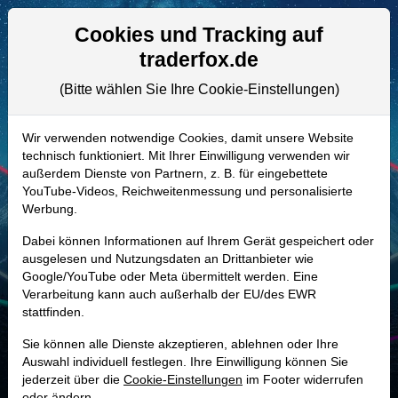
Aktien- und Artikelsuche
Seite
Cookies und Tracking auf
traderfox.de
(Bitte wählen Sie Ihre Cookie-Einstellungen)
ALLE AKTIEN
852025 | PBI
–
Pitney-Bowes Aktie
Wir verwenden notwendige Cookies, damit unsere Website
technisch funktioniert. Mit Ihrer Einwilligung verwenden wir
Realtime-Aktienkurs:
außerdem Dienste von Partnern, z. B. für eingebettete
-
-
-
YouTube-Videos, Reichweitenmessung und personalisierte
-
Werbung.
Dabei können Informationen auf Ihrem Gerät gespeichert oder
Marktkapitalisierung
2,39 Mrd. USD
ausgelesen und Nutzungsdaten an Drittanbieter wie
Google/YouTube oder Meta übermittelt werden. Eine
Unternehmenswert
4,27 Mrd. USD
Verarbeitung kann auch außerhalb der EU/des EWR
stattfinden.
Umsatz
1,89 Mrd. USD
Sie können alle Dienste akzeptieren, ablehnen oder Ihre
Auswahl individuell festlegen. Ihre Einwilligung können Sie
jederzeit über die
Cookie-Einstellungen
im Footer widerrufen
MONKEY-TRADER INDIKATOR
oder ändern.