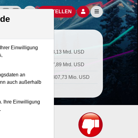
izielle Social Media-Accounts
Aktien- und Artikelsuche öffnen
Seitennavigation öf
BESTELLEN
.de
Ihrer Einwilligung
tkapitalisierung
8,13 Mrd. USD
s,
ernehmenswert
7,89 Mrd. USD
ngsdaten an
atz
307,73 Mio. USD
kann auch außerhalb
. Ihre Einwilligung
.