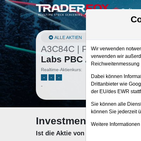
Softwa
Co
ALLE AKTIEN
A3C84C | PL
–
Planet
Wir verwenden notwend
verwenden wir außerde
Labs PBC Aktie
Reichweitenmessung u
Realtime-Aktienkurs:
Dabei können Informat
-
-
-
Drittanbieter wie Goo
-
der EU/des EWR stattf
Sie können alle Dienst
können Sie jederzeit 
Investment-Check: K
Weitere Informationen
Ist die Aktie von Planet Labs PBC