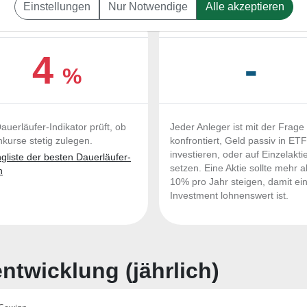
Einstellungen
Nur Notwendige
Alle akzeptieren
UERLÄUFER-QUALITÄTEN
OUTPERFORMER-CHEC
4
-
%
auerläufer-Indikator prüft, ob
Jeder Anleger ist mit der Frage
nkurse stetig zulegen.
konfrontiert, Geld passiv in ET
investieren, oder auf Einzelakti
liste der besten Dauerläufer-
setzen. Eine Aktie sollte mehr a
n
10% pro Jahr steigen, damit ei
Investment lohnenswert ist.
twicklung (jährlich)