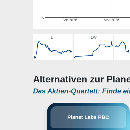
0
Feb 2026
Mär 2026
1T
1W
Alternativen zur Plan
Das Aktien-Quartett: Finde ei
Planet Labs PBC provides daily
Planet Labs PBC
data and insights about earth. It
offers a web-geo platform with
satellite data available and