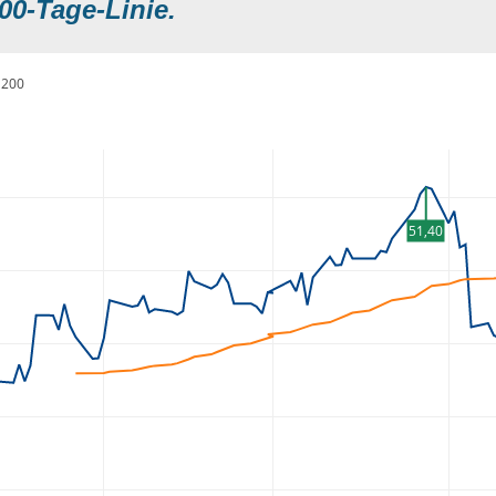
00-Tage-Linie.
200
51,40