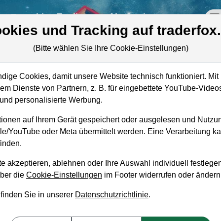
re
Live-Trading
Akademie
off
okies und Tracking auf traderfox
(Bitte wählen Sie Ihre Cookie-Einstellungen)
ige Cookies, damit unsere Website technisch funktioniert. Mit 
Mark
m Dienste von Partnern, z. B. für eingebettete YouTube-Video
nd personalisierte Werbung.
Unt
ionen auf Ihrem Gerät gespeichert oder ausgelesen und Nutzu
Ums
gle/YouTube oder Meta übermittelt werden. Eine Verarbeitung 
inden.
e akzeptieren, ablehnen oder Ihre Auswahl individuell festlegen
über die
Cookie-Einstellungen
im Footer widerrufen oder ändern
aufempfehlung?
 finden Sie in unserer
Datenschutzrichtlinie
.
 zum Kaufen und Liegenlassen geeignet?