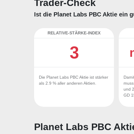
Trader-Check
Ist die Planet Labs PBC Aktie ein 
RELATIVE-STÄRKE-INDEX
3
Die Planet Labs PBC Aktie ist stärker
Damit
als 2.9 % aller anderen Aktien.
muss 
und 2
GD 15
Planet Labs PBC Akti