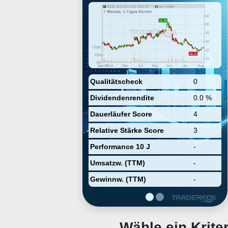
foundational analytics to derive
insights to make decisions. The
company is founded by William S.
Marshall and Robert H. Schingler
in 2010 and is headquartered in
San Francisco, CA.
Qualitätscheck
0
Dividendenrendite
0.0 %
Dauerläufer Score
4
Relative Stärke Score
3
Performance 10 J
-
Umsatzw. (TTM)
-
Gewinnw. (TTM)
-
Wähle ein Krit