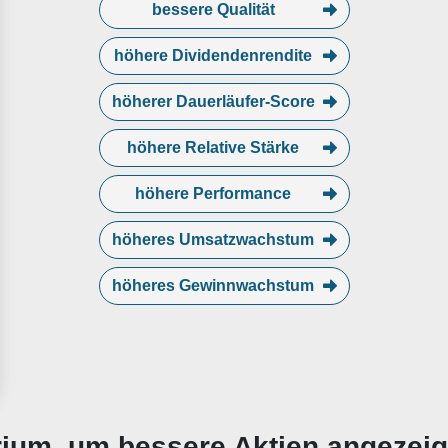
bessere Qualität
höhere Dividendenrendite
höherer Dauerläufer-Score
höhere Relative Stärke
höhere Performance
höheres Umsatzwachstum
höheres Gewinnwachstum
erium, um bessere Aktien angezei