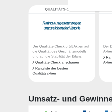
QUALITÄTS-CHECK
DA
Ra­ting aus­ge­setzt we­gen
un­zu­rei­chen­der His­to­rie
Der Qualitäts-Check prüft Aktien auf
Der D
die Qualität des Geschäftsmodells
Aktie
und auf die Stabilität der Bilanz.
Rang
Qualitäts-Check anschauen
Aktie
Rangliste der besten
Qualitätsaktien
Umsatz- und Gewinnen