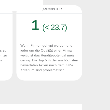
K
KUV-MONSTER
1
(< 23.7)
Wenn Firmen gehypt werden und
Fs zu
jeder um die Qualität einer Firma
en zu
weiß, ist das Renditepotential meist
ls
gering. Die Top 5 % der am höchsten
n
bewerteten Aktien nach dem KUV-
Kriterium sind problematisch.