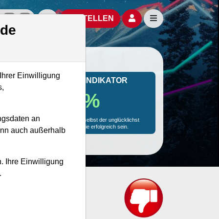
izielle Social Media-Accounts
Aktien- und Artikelsuche öffnen
Seitennavigation öf
BESTELLEN
.de
Ihrer Einwilligung
MONKEY-TRADER INDIKATOR
s,
14.6 %
ngsdaten an
Mit 14.6 % Wahrscheinlichkeit wird selbst der unglücklichst
agierende Trader mit dieser Aktie erfolgreich sein.
kann auch außerhalb
. Ihre Einwilligung
.