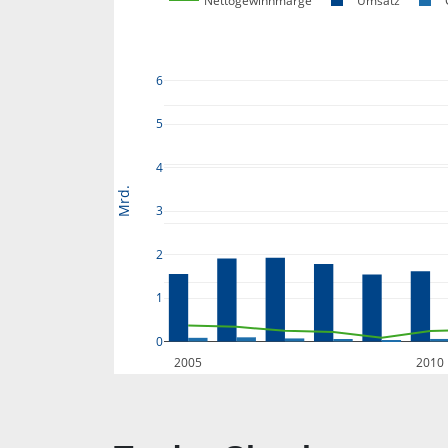
Nettogewinnmarge
Umsatz
6
5
4
Mrd.
3
2
1
0
2005
2010