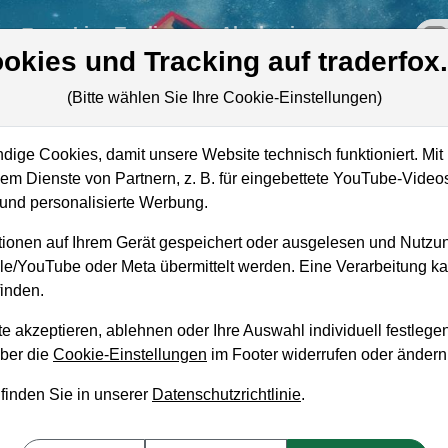
re
Live-Trading
Akademie
off
okies und Tracking auf traderfox
(Bitte wählen Sie Ihre Cookie-Einstellungen)
ige Cookies, damit unsere Website technisch funktioniert. Mit 
Marktkapitalisierung
7,49 Mrd. USD
m Dienste von Partnern, z. B. für eingebettete YouTube-Video
nd personalisierte Werbung.
Unternehmenswert
9,16 Mrd. USD
ionen auf Ihrem Gerät gespeichert oder ausgelesen und Nutzu
Umsatz
5,29 Mrd. USD
gle/YouTube oder Meta übermittelt werden. Eine Verarbeitung 
inden.
e akzeptieren, ablehnen oder Ihre Auswahl individuell festlegen
über die
Cookie-Einstellungen
im Footer widerrufen oder ändern
aufempfehlung?
 finden Sie in unserer
Datenschutzrichtlinie
.
 und Liegenlassen geeignet?