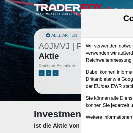
Softwa
Co
ALLE AKTIEN
A0JMVJ | POOL
–
Pool
Wir verwenden notwend
verwenden wir außerde
Aktie
Reichweitenmessung u
Realtime-Aktienkurs:
Dabei können Informat
-
-
-
Drittanbieter wie Goo
-
der EU/des EWR stattf
Sie können alle Dienst
können Sie jederzeit 
Investment-Check: K
Weitere Informationen
Ist die Aktie von Pool zum Kaufen