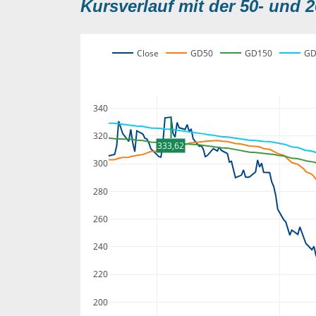
Kursverlauf mit der 50- und 2
Close
GD50
GD150
GD
340
320
333,62
300
280
260
240
220
200