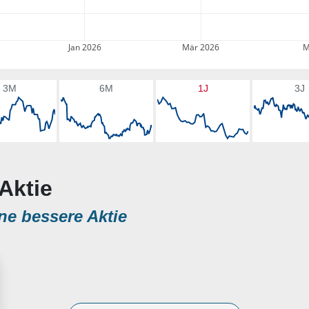
Jan 2026
Mär 2026
M
3M
6M
1J
3J
 Aktie
ne bessere Aktie