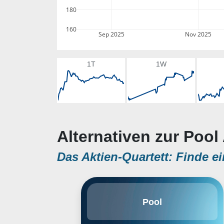
180
160
Sep 2025
Nov 2025
1T
1W
Alternativen zur Pool
Das Aktien-Quartett: Finde ei
Pool Corp. engages in the
Pool
wholesale distribution of
swimming pool supplies,
equipment, and related leisure