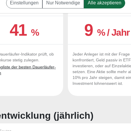
Einstellungen
Nur Notwendige
Alle akzeptieren
UERLÄUFER-QUALITÄTEN
OUTPERFORMER-CHEC
41
9
%
% / Jahr
auerläufer-Indikator prüft, ob
Jeder Anleger ist mit der Frage
nkurse stetig zulegen.
konfrontiert, Geld passiv in ET
investieren, oder auf Einzelakti
liste der besten Dauerläufer-
setzen. Eine Aktie sollte mehr a
n
10% pro Jahr steigen, damit ei
Investment lohnenswert ist.
twicklung (jährlich)