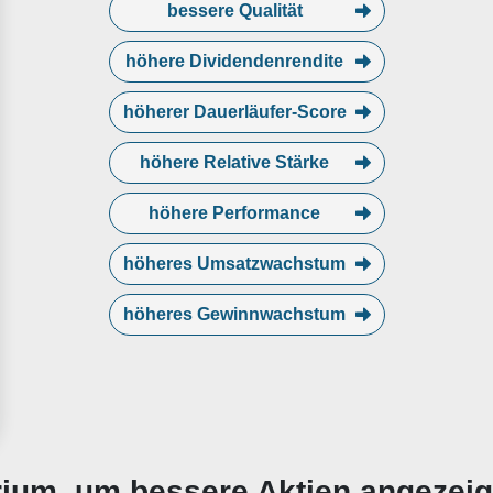
bessere Qualität
höhere Dividendenrendite
höherer Dauerläufer-Score
höhere Relative Stärke
höhere Performance
höheres Umsatzwachstum
höheres Gewinnwachstum
erium, um bessere Aktien angezei