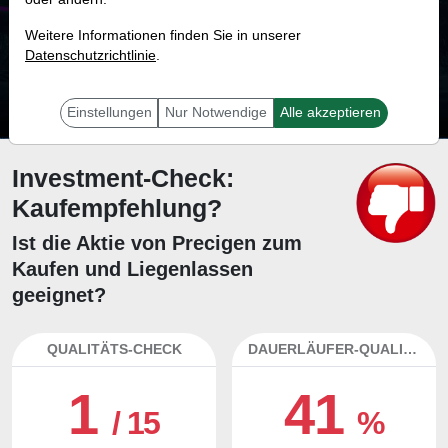
70.9 %
Weitere Informationen finden Sie in unserer
Datenschutzrichtlinie
Mit 70.9 % Wahrscheinlichkeit wird selbst der unglücklichst agierende Trader
.
mit dieser Aktie erfolgreich sein.
Einstellungen
Nur Notwendige
Alle akzeptieren
Investment-Check:
Kaufempfehlung?
Ist die Aktie von Precigen zum
Kaufen und Liegenlassen
geeignet?
QUALITÄTS-CHECK
DAUERLÄUFER-QUALITÄTEN
1
41
/ 15
%