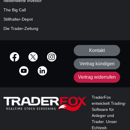
Nebenwerte Investor
The Big Call
Stillhalter-Depot
Die Trader-Zeitung
Kontakt
offizielle Social Media-Accounts
Vertrag kündigen
Vertrag widerrufen
TraderFox
entwickelt Trading-
Software für
Anleger und
Trader. Unser
Echtzeit-