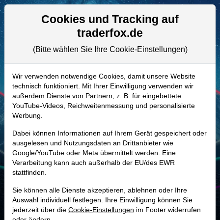
Aktien- und Artikelsuche
Seite
Cookies und Tracking auf
traderfox.de
(Bitte wählen Sie Ihre Cookie-Einstellungen)
ALLE AKTIEN
A2PZG1 | PGEN
–
Precigen Aktie
Wir verwenden notwendige Cookies, damit unsere Website
technisch funktioniert. Mit Ihrer Einwilligung verwenden wir
Realtime-Aktienkurs:
außerdem Dienste von Partnern, z. B. für eingebettete
-
-
-
YouTube-Videos, Reichweitenmessung und personalisierte
-
Werbung.
Dabei können Informationen auf Ihrem Gerät gespeichert oder
Marktkapitalisierung
2,48 Mrd. USD
ausgelesen und Nutzungsdaten an Drittanbieter wie
Google/YouTube oder Meta übermittelt werden. Eine
Unternehmenswert
2,52 Mrd. USD
Verarbeitung kann auch außerhalb der EU/des EWR
stattfinden.
Umsatz
9,68 Mio. USD
Sie können alle Dienste akzeptieren, ablehnen oder Ihre
Auswahl individuell festlegen. Ihre Einwilligung können Sie
jederzeit über die
Cookie-Einstellungen
im Footer widerrufen
MONKEY-TRADER INDIKATOR
oder ändern.