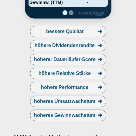
applications. The Trans Ova
Gewinnw. (TTM)
-
segment provides bovine
reproductive technologies. The
company was founded by Thomas
David Reed in 1998 and is
headquartered in Germantown,
bessere Qualität
MD.
höhere Dividendenrendite
höherer Dauerläufer-Score
höhere Relative Stärke
höhere Performance
höheres Umsatzwachstum
höheres Gewinnwachstum