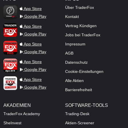
TraderFox Flash
Über TraderFox
App Store
Google Play
Kontakt
TraderFox App
Vertrag Kündigen
App Store
Google Play
Jobs bei TraderFox
TraderFox Pro
App Store
Impressum
Google Play
AGB
TraderFox dpa-AFX ProFeed
App Store
Datenschutz
Google Play
Cookie-Einstellungen
TraderFox Live Trading
App Store
Alle Aktien
Google Play
Barrierefreiheit
AKADEMIEN
SOFTWARE-TOOLS
TraderFox Academy
Trading-Desk
SheInvest
Aktien-Screener