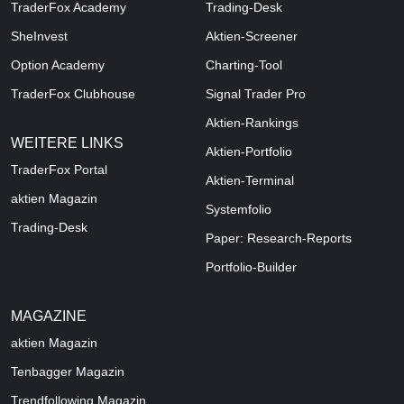
TraderFox Academy
Trading-Desk
SheInvest
Aktien-Screener
Option Academy
Charting-Tool
TraderFox Clubhouse
Signal Trader Pro
Aktien-Rankings
WEITERE LINKS
Aktien-Portfolio
TraderFox Portal
Aktien-Terminal
aktien Magazin
Systemfolio
Trading-Desk
Paper: Research-Reports
Portfolio-Builder
MAGAZINE
aktien
Magazin
Tenbagger Magazin
Trendfollowing Magazin