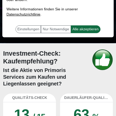
MONKEY-TRADER INDIKATOR
Weitere Informationen finden Sie in unserer
49.5 %
Datenschutzrichtlinie
.
Mit 49.5 % Wahrscheinlichkeit wird selbst der unglücklichst agierende Trader
mit dieser Aktie erfolgreich sein.
Einstellungen
Nur Notwendige
Alle akzeptieren
Investment-Check:
Kaufempfehlung?
Ist die Aktie von Primoris
Services zum Kaufen und
Liegenlassen geeignet?
QUALITÄTS-CHECK
DAUERLÄUFER-QUALITÄTEN
13
63