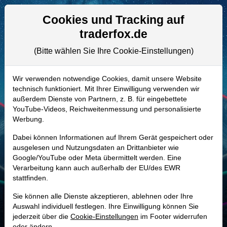
Aktien- und Artikelsuche
Seite
Cookies und Tracking auf
traderfox.de
(Bitte wählen Sie Ihre Cookie-Einstellungen)
ALLE AKTIEN
A0Q78W | PRIM
–
Primoris Services
Wir verwenden notwendige Cookies, damit unsere Website
technisch funktioniert. Mit Ihrer Einwilligung verwenden wir
Aktie
außerdem Dienste von Partnern, z. B. für eingebettete
Realtime-Aktienkurs:
YouTube-Videos, Reichweitenmessung und personalisierte
Werbung.
-
-
-
-
Dabei können Informationen auf Ihrem Gerät gespeichert oder
ausgelesen und Nutzungsdaten an Drittanbieter wie
Google/YouTube oder Meta übermittelt werden. Eine
Marktkapitalisierung
4,40 Mrd. USD
Verarbeitung kann auch außerhalb der EU/des EWR
stattfinden.
Unternehmenswert
5,46 Mrd. USD
Sie können alle Dienste akzeptieren, ablehnen oder Ihre
Umsatz
7,57 Mrd. USD
Auswahl individuell festlegen. Ihre Einwilligung können Sie
jederzeit über die
Cookie-Einstellungen
im Footer widerrufen
oder ändern.