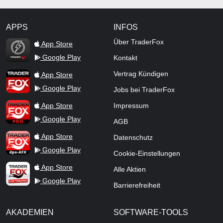
APPS
INFOS
TraderFox Flash
Über TraderFox
App Store
Google Play
Kontakt
TraderFox App
Vertrag Kündigen
App Store
Google Play
Jobs bei TraderFox
TraderFox Pro
App Store
Impressum
Google Play
AGB
TraderFox dpa-AFX ProFeed
App Store
Datenschutz
Google Play
Cookie-Einstellungen
TraderFox Live Trading
App Store
Alle Aktien
Google Play
Barrierefreiheit
AKADEMIEN
SOFTWARE-TOOLS