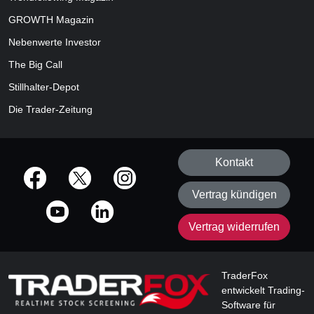
GROWTH
Magazin
Nebenwerte Investor
The Big Call
Stillhalter-Depot
Die Trader-Zeitung
Kontakt
offizielle Social Media-Accounts
Vertrag kündigen
Vertrag widerrufen
TraderFox
entwickelt Trading-
Software für