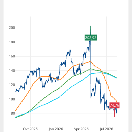
200
202,92
180
160
140
120
100
74,76
80
Okt 2025
Jan 2026
Apr 2026
Jul 2026