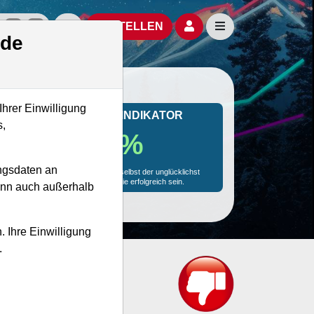
izielle Social Media-Accounts
Aktien- und Artikelsuche öffnen
Seitennavigation öf
BESTELLEN
.de
Ihrer Einwilligung
MONKEY-TRADER INDIKATOR
s,
83.7 %
ngsdaten an
Mit 83.7 % Wahrscheinlichkeit wird selbst der unglücklichst
agierende Trader mit dieser Aktie erfolgreich sein.
kann auch außerhalb
. Ihre Einwilligung
.