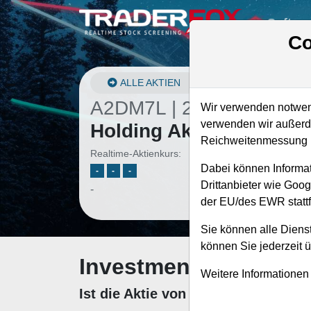
Softwa
Co
ALLE AKTIEN
A2DM7L | 2PG
–
ProPet
Wir verwenden notwend
verwenden wir außerde
Holding Aktie
Reichweitenmessung u
Realtime-Aktienkurs:
Dabei können Informat
-
-
-
Drittanbieter wie Goo
-
der EU/des EWR stattf
Sie können alle Dienst
können Sie jederzeit 
Investment-Check: K
Weitere Informationen
Ist die Aktie von ProPetro Holdin