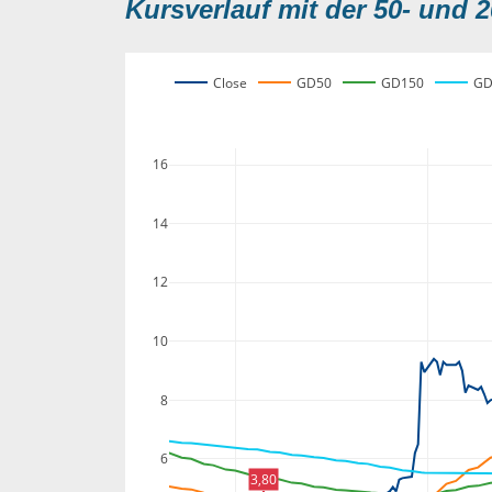
Kursverlauf mit der 50- und 2
Close
GD50
GD150
GD
16
14
12
10
8
6
3,80