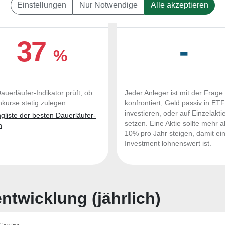
Einstellungen
Nur Notwendige
Alle akzeptieren
UERLÄUFER-QUALITÄTEN
OUTPERFORMER-CHEC
37
-
%
auerläufer-Indikator prüft, ob
Jeder Anleger ist mit der Frage
nkurse stetig zulegen.
konfrontiert, Geld passiv in ET
investieren, oder auf Einzelakti
liste der besten Dauerläufer-
setzen. Eine Aktie sollte mehr a
n
10% pro Jahr steigen, damit ei
Investment lohnenswert ist.
twicklung (jährlich)