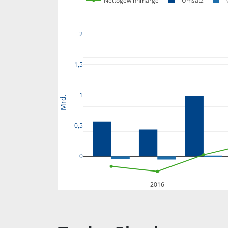
Nettogewinnmarge
Umsatz
2
1,5
1
Mrd.
0,5
0
2016