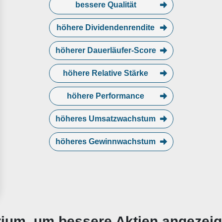
bessere Qualität
höhere Dividendenrendite
höherer Dauerläufer-Score
höhere Relative Stärke
höhere Performance
höheres Umsatzwachstum
höheres Gewinnwachstum
erium, um bessere Aktien angezei