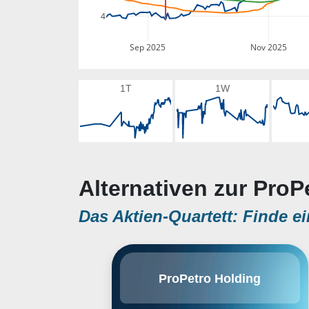
4
Sep 2025
Nov 2025
1T
1W
Alternativen zur ProP
Das Aktien-Quartett: Finde ei
ProPetro Holding Corp. is an
ProPetro Holding
oilfield services company that
engages in the provision of
hydraulic fracturing and other