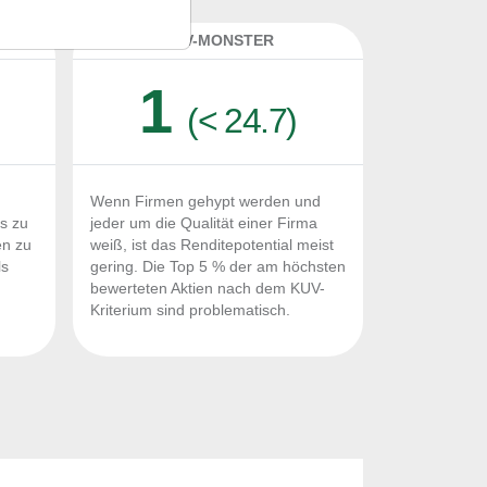
K
KUV-MONSTER
1
(< 24.7)
Wenn Firmen gehypt werden und
Fs zu
jeder um die Qualität einer Firma
en zu
weiß, ist das Renditepotential meist
ls
gering. Die Top 5 % der am höchsten
n
bewerteten Aktien nach dem KUV-
Kriterium sind problematisch.