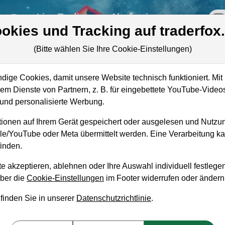
re
Live-Trading
Akademie
off
okies und Tracking auf traderfox
(Bitte wählen Sie Ihre Cookie-Einstellungen)
ro
ige Cookies, damit unsere Website technisch funktioniert. Mit 
Marktkapitalisierung
1,35 Mrd. USD
m Dienste von Partnern, z. B. für eingebettete YouTube-Video
nd personalisierte Werbung.
Unternehmenswert
1,42 Mrd. USD
ionen auf Ihrem Gerät gespeichert oder ausgelesen und Nutzu
Umsatz
1,27 Mrd. USD
gle/YouTube oder Meta übermittelt werden. Eine Verarbeitung 
inden.
e akzeptieren, ablehnen oder Ihre Auswahl individuell festlegen
über die
Cookie-Einstellungen
im Footer widerrufen oder ändern
aufempfehlung?
 finden Sie in unserer
Datenschutzrichtlinie
.
g zum Kaufen und Liegenlassen geeignet?