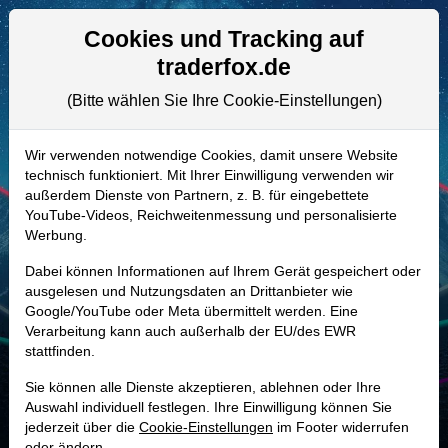
Aktien- und Artikelsuche
Seite
Cookies und Tracking auf
traderfox.de
(Bitte wählen Sie Ihre Cookie-Einstellungen)
ALLE AKTIEN
A40AE4 | PUIG
–
Puig Brands Aktie
Wir verwenden notwendige Cookies, damit unsere Website
technisch funktioniert. Mit Ihrer Einwilligung verwenden wir
Realtime-Aktienkurs:
außerdem Dienste von Partnern, z. B. für eingebettete
-
-
-
YouTube-Videos, Reichweitenmessung und personalisierte
-
Werbung.
Dabei können Informationen auf Ihrem Gerät gespeichert oder
Marktkapitalisierung
9,58 Mrd. EUR
ausgelesen und Nutzungsdaten an Drittanbieter wie
Google/YouTube oder Meta übermittelt werden. Eine
Unternehmenswert
11,17 Mrd. EUR
Verarbeitung kann auch außerhalb der EU/des EWR
stattfinden.
Umsatz
5,04 Mrd. EUR
Sie können alle Dienste akzeptieren, ablehnen oder Ihre
Auswahl individuell festlegen. Ihre Einwilligung können Sie
jederzeit über die
Cookie-Einstellungen
im Footer widerrufen
MONKEY-TRADER INDIKATOR
oder ändern.