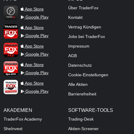
TraderFox Flash
Über TraderFox
App Store
Google Play
Kontakt
TraderFox App
Vertrag Kündigen
App Store
Google Play
Jobs bei TraderFox
TraderFox Pro
App Store
Impressum
Google Play
AGB
TraderFox dpa-AFX ProFeed
App Store
Datenschutz
Google Play
Cookie-Einstellungen
TraderFox Live Trading
App Store
Alle Aktien
Google Play
Barrierefreiheit
AKADEMIEN
SOFTWARE-TOOLS
TraderFox Academy
Trading-Desk
SheInvest
Aktien-Screener