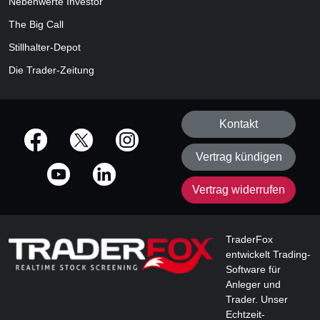
Nebenwerte Investor
The Big Call
Stillhalter-Depot
Die Trader-Zeitung
Kontakt
offizielle Social Media-Accounts
Vertrag kündigen
Vertrag widerrufen
TraderFox
entwickelt Trading-
Software für
Anleger und
Trader. Unser
Echtzeit-