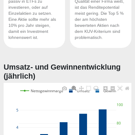
passiv in ETFs zu
Qualität einer Firma weiß,
investieren, oder auf
ist das Renditepotential
Einzelaktien zu setzen.
meist gering. Die Top 5 %
Eine Aktie sollte mehr als
der am höchsten
10% pro Jahr steigen,
bewerteten Aktien nach
damit ein Investment
dem KUV-Kriterium sind
lohnenswert ist.
problematisch.
Umsatz- und Gewinnentwicklung
(jährlich)
Nettogewinnmarge
Umsatz
Gewinn
100
5
80
4