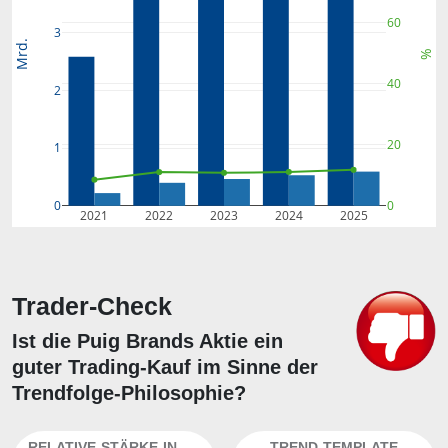
60
3
Mrd.
%
40
2
20
1
0
0
2021
2022
2023
2024
2025
Trader-Check
Ist die Puig Brands Aktie ein
guter Trading-Kauf im Sinne der
Trendfolge-Philosophie?
RELATIVE-STÄRKE-INDEX
TREND-TEMPLATE