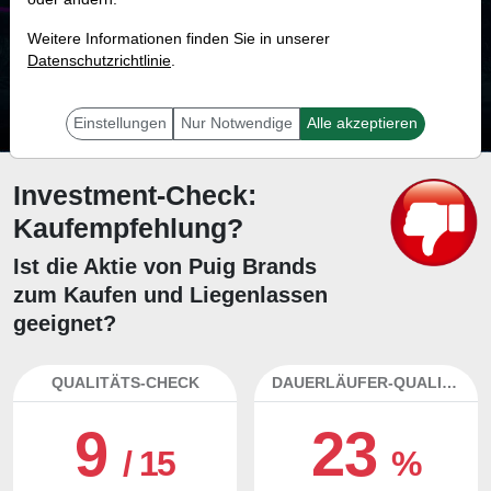
70.5 %
Weitere Informationen finden Sie in unserer
Datenschutzrichtlinie
Mit 70.5 % Wahrscheinlichkeit wird selbst der unglücklichst agierende Trader
.
mit dieser Aktie erfolgreich sein.
Einstellungen
Nur Notwendige
Alle akzeptieren
Investment-Check:
Kaufempfehlung?
Ist die Aktie von Puig Brands
zum Kaufen und Liegenlassen
geeignet?
QUALITÄTS-CHECK
DAUERLÄUFER-QUALITÄTEN
9
23
/ 15
%