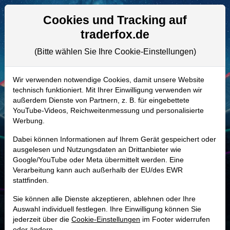
Aktien- und Artikelsuche
Seite
Cookies und Tracking auf
traderfox.de
(Bitte wählen Sie Ihre Cookie-Einstellungen)
ALLE AKTIEN
A2QPLB | 0AY
–
PureCycle
Wir verwenden notwendige Cookies, damit unsere Website
technisch funktioniert. Mit Ihrer Einwilligung verwenden wir
Technologies Aktie
außerdem Dienste von Partnern, z. B. für eingebettete
Realtime-Aktienkurs:
YouTube-Videos, Reichweitenmessung und personalisierte
Werbung.
-
-
-
-
Dabei können Informationen auf Ihrem Gerät gespeichert oder
ausgelesen und Nutzungsdaten an Drittanbieter wie
Google/YouTube oder Meta übermittelt werden. Eine
Marktkapitalisierung
1,54 Mrd. USD
Verarbeitung kann auch außerhalb der EU/des EWR
stattfinden.
Unternehmenswert
1,82 Mrd. USD
Sie können alle Dienste akzeptieren, ablehnen oder Ihre
Umsatz
8,36 Mio. USD
Auswahl individuell festlegen. Ihre Einwilligung können Sie
jederzeit über die
Cookie-Einstellungen
im Footer widerrufen
oder ändern.