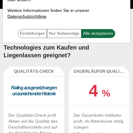
Weitere Informationen finden Sie in unserer
Datenschutzrichtlinie
.
Investment-Check:
Kaufempfehlung?
Einstellungen
Nur Notwendige
Alle akzeptieren
Ist die Aktie von PureCycle
Technologies zum Kaufen und
Liegenlassen geeignet?
QUALITÄTS-CHECK
DAUERLÄUFER-QUALITÄTEN
4
Ra­ting aus­ge­setzt we­gen
%
un­zu­rei­chen­der His­to­rie
Der Qualitäts-Check prüft
Der Dauerläufer-Indikator
Aktien auf die Qualität des
prüft, ob Aktienkurse stetig
Geschäftsmodells und auf
zulegen.