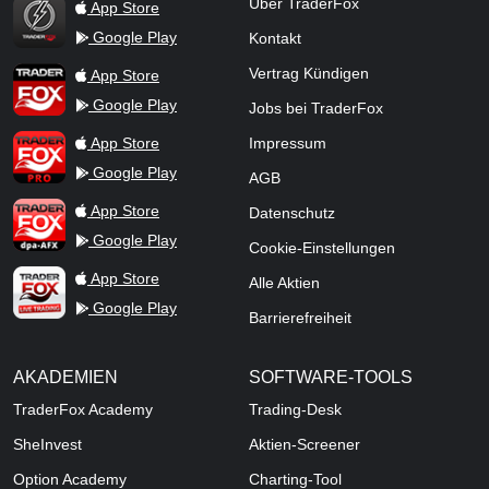
TraderFox Flash
Über TraderFox
App Store
Google Play
Kontakt
TraderFox App
Vertrag Kündigen
App Store
Google Play
Jobs bei TraderFox
TraderFox Pro
App Store
Impressum
Google Play
AGB
TraderFox dpa-AFX ProFeed
App Store
Datenschutz
Google Play
Cookie-Einstellungen
TraderFox Live Trading
App Store
Alle Aktien
Google Play
Barrierefreiheit
AKADEMIEN
SOFTWARE-TOOLS
TraderFox Academy
Trading-Desk
SheInvest
Aktien-Screener
Option Academy
Charting-Tool