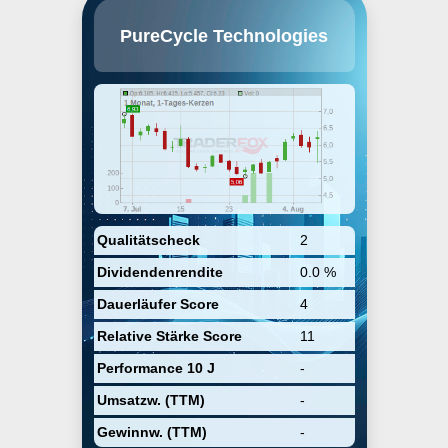
Purecycle Technologies, Inc.
PureCycle Technologies
engages in recycling waste
polypropylene into virgin polymer.
Its process includes two steps:
Feed Pre-Processing and the use
of the Technology for purification.
The company was founded by
John Scott in September 2015 and
is headquartered in Orlando, FL.
Qualitätscheck
2
Dividendenrendite
0.0 %
Dauerläufer Score
4
Relative Stärke Score
11
Performance 10 J
-
Umsatzw. (TTM)
-
Gewinnw. (TTM)
-