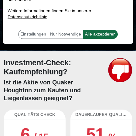
MONKEY-TRADER INDIKATOR
Weitere Informationen finden Sie in unserer
66.3 %
Datenschutzrichtlinie
.
Mit 66.3 % Wahrscheinlichkeit wird selbst der unglücklichst agierende Trader
mit dieser Aktie erfolgreich sein.
Einstellungen
Nur Notwendige
Alle akzeptieren
Investment-Check:
Kaufempfehlung?
Ist die Aktie von Quaker
Houghton zum Kaufen und
Liegenlassen geeignet?
QUALITÄTS-CHECK
DAUERLÄUFER-QUALITÄTEN
6
51