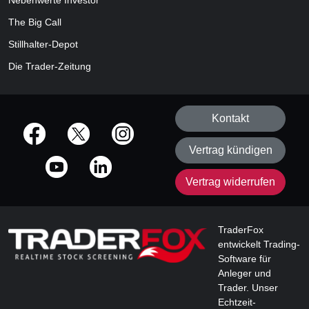
Nebenwerte Investor
The Big Call
Stillhalter-Depot
Die Trader-Zeitung
Kontakt
offizielle Social Media-Accounts
Vertrag kündigen
Vertrag widerrufen
TraderFox
entwickelt Trading-
Software für
Anleger und
Trader. Unser
Echtzeit-