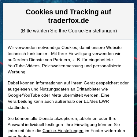
Aktien- und Artikelsuche
Seite
Cookies und Tracking auf
traderfox.de
(Bitte wählen Sie Ihre Cookie-Einstellungen)
ALLE AKTIEN
865108 | KWR
–
Quaker Houghton
Wir verwenden notwendige Cookies, damit unsere Website
technisch funktioniert. Mit Ihrer Einwilligung verwenden wir
Aktie
außerdem Dienste von Partnern, z. B. für eingebettete
Realtime-Aktienkurs:
YouTube-Videos, Reichweitenmessung und personalisierte
Werbung.
-
-
-
-
Dabei können Informationen auf Ihrem Gerät gespeichert oder
ausgelesen und Nutzungsdaten an Drittanbieter wie
Google/YouTube oder Meta übermittelt werden. Eine
Marktkapitalisierung
2,92 Mrd. USD
Verarbeitung kann auch außerhalb der EU/des EWR
stattfinden.
Unternehmenswert
3,68 Mrd. USD
Sie können alle Dienste akzeptieren, ablehnen oder Ihre
Umsatz
1,89 Mrd. USD
Auswahl individuell festlegen. Ihre Einwilligung können Sie
jederzeit über die
Cookie-Einstellungen
im Footer widerrufen
oder ändern.