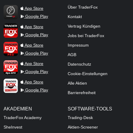
TraderFox Flash
Über TraderFox
App Store
Google Play
Kontakt
TraderFox App
Vertrag Kündigen
App Store
Google Play
Jobs bei TraderFox
TraderFox Pro
App Store
Impressum
Google Play
AGB
TraderFox dpa-AFX ProFeed
App Store
Datenschutz
Google Play
Cookie-Einstellungen
TraderFox Live Trading
App Store
Alle Aktien
Google Play
Barrierefreiheit
AKADEMIEN
SOFTWARE-TOOLS
TraderFox Academy
Trading-Desk
SheInvest
Aktien-Screener