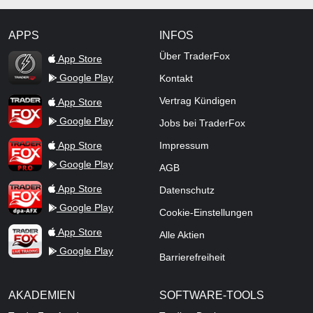
APPS
INFOS
TraderFox Flash
Über TraderFox
App Store
Google Play
Kontakt
TraderFox App
Vertrag Kündigen
App Store
Google Play
Jobs bei TraderFox
TraderFox Pro
App Store
Impressum
Google Play
AGB
TraderFox dpa-AFX ProFeed
App Store
Datenschutz
Google Play
Cookie-Einstellungen
TraderFox Live Trading
App Store
Alle Aktien
Google Play
Barrierefreiheit
AKADEMIEN
SOFTWARE-TOOLS