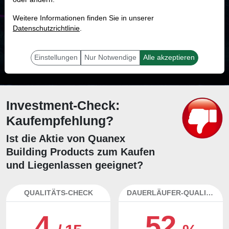
MONKEY-TRADER INDIKATOR
Weitere Informationen finden Sie in unserer
58.0 %
Datenschutzrichtlinie
.
Mit 58.0 % Wahrscheinlichkeit wird selbst der unglücklichst agierende Trader
mit dieser Aktie erfolgreich sein.
Einstellungen
Nur Notwendige
Alle akzeptieren
Investment-Check:
Kaufempfehlung?
Ist die Aktie von Quanex
Building Products zum Kaufen
und Liegenlassen geeignet?
QUALITÄTS-CHECK
DAUERLÄUFER-QUALITÄTEN
4
52