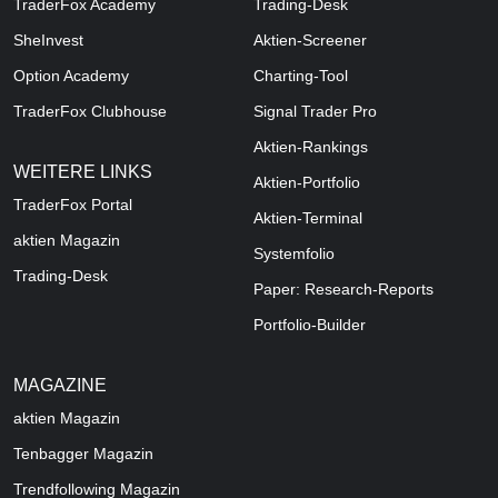
TraderFox Academy
Trading-Desk
SheInvest
Aktien-Screener
Option Academy
Charting-Tool
TraderFox Clubhouse
Signal Trader Pro
Aktien-Rankings
WEITERE LINKS
Aktien-Portfolio
TraderFox Portal
Aktien-Terminal
aktien Magazin
Systemfolio
Trading-Desk
Paper: Research-Reports
Portfolio-Builder
MAGAZINE
aktien
Magazin
Tenbagger Magazin
Trendfollowing Magazin