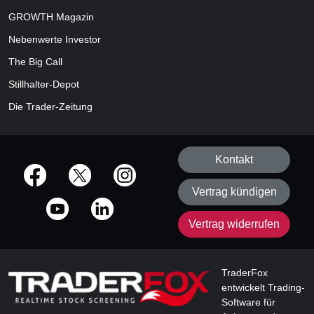
GROWTH
Magazin
Nebenwerte Investor
The Big Call
Stillhalter-Depot
Die Trader-Zeitung
Kontakt
offizielle Social Media-Accounts
Vertrag kündigen
Vertrag widerrufen
TraderFox
entwickelt Trading-
Software für