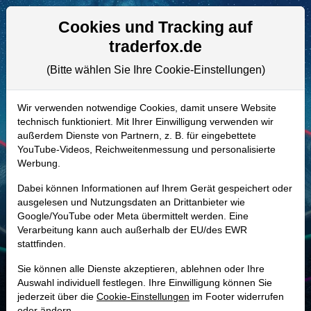
Aktien- und Artikelsuche
Seite
Cookies und Tracking auf
traderfox.de
(Bitte wählen Sie Ihre Cookie-Einstellungen)
ALLE AKTIEN
A0MV6A | NX
–
Quanex Building
Wir verwenden notwendige Cookies, damit unsere Website
technisch funktioniert. Mit Ihrer Einwilligung verwenden wir
Products Aktie
außerdem Dienste von Partnern, z. B. für eingebettete
Realtime-Aktienkurs:
YouTube-Videos, Reichweitenmessung und personalisierte
Werbung.
-
-
-
-
Dabei können Informationen auf Ihrem Gerät gespeichert oder
ausgelesen und Nutzungsdaten an Drittanbieter wie
Google/YouTube oder Meta übermittelt werden. Eine
Marktkapitalisierung
978,93 Mio. USD
Verarbeitung kann auch außerhalb der EU/des EWR
stattfinden.
Unternehmenswert
1,80 Mrd. USD
Sie können alle Dienste akzeptieren, ablehnen oder Ihre
Umsatz
1,84 Mrd. USD
Auswahl individuell festlegen. Ihre Einwilligung können Sie
jederzeit über die
Cookie-Einstellungen
im Footer widerrufen
oder ändern.