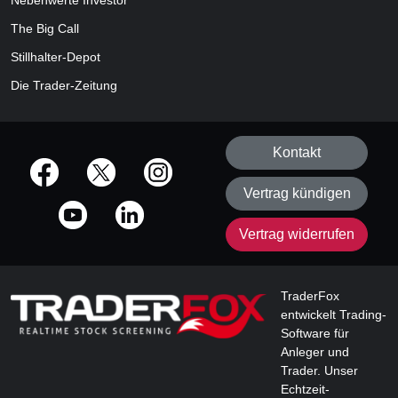
Nebenwerte Investor
The Big Call
Stillhalter-Depot
Die Trader-Zeitung
Kontakt
offizielle Social Media-Accounts
Vertrag kündigen
Vertrag widerrufen
TraderFox
entwickelt Trading-
Software für
Anleger und
Trader. Unser
Echtzeit-