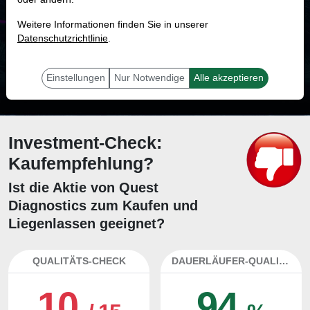
MONKEY-TRADER INDIKATOR
Weitere Informationen finden Sie in unserer
79.1 %
Datenschutzrichtlinie
.
Mit 79.1 % Wahrscheinlichkeit wird selbst der unglücklichst agierende Trader
mit dieser Aktie erfolgreich sein.
Einstellungen
Nur Notwendige
Alle akzeptieren
Investment-Check:
Kaufempfehlung?
Ist die Aktie von Quest
Diagnostics zum Kaufen und
Liegenlassen geeignet?
QUALITÄTS-CHECK
DAUERLÄUFER-QUALITÄTEN
10
94