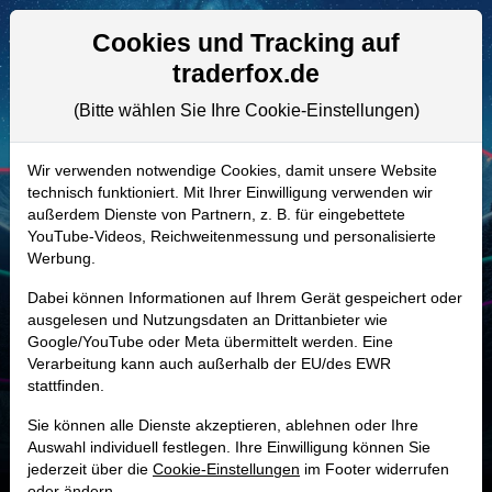
Aktien- und Artikelsuche
Seite
Cookies und Tracking auf
traderfox.de
(Bitte wählen Sie Ihre Cookie-Einstellungen)
ALLE AKTIEN
A3D013 | RDW
–
Redwire Aktie
Wir verwenden notwendige Cookies, damit unsere Website
technisch funktioniert. Mit Ihrer Einwilligung verwenden wir
Realtime-Aktienkurs:
außerdem Dienste von Partnern, z. B. für eingebettete
-
-
-
YouTube-Videos, Reichweitenmessung und personalisierte
-
Werbung.
Dabei können Informationen auf Ihrem Gerät gespeichert oder
Marktkapitalisierung
3,25 Mrd. USD
ausgelesen und Nutzungsdaten an Drittanbieter wie
Google/YouTube oder Meta übermittelt werden. Eine
Unternehmenswert
2,78 Mrd. USD
Verarbeitung kann auch außerhalb der EU/des EWR
stattfinden.
Umsatz
335,38 Mio. USD
Sie können alle Dienste akzeptieren, ablehnen oder Ihre
Auswahl individuell festlegen. Ihre Einwilligung können Sie
jederzeit über die
Cookie-Einstellungen
im Footer widerrufen
oder ändern.