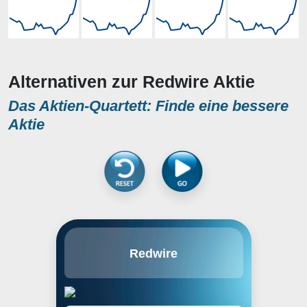
Alternativen zur Redwire Aktie
Das Aktien-Quartett: Finde eine bessere
Aktie
Redwire Corp. manufactures and
Redwire
supplies space equipment. It
offers critical space solutions and
reliability components for the next
generation space economy with IP
for solar power generation and in-