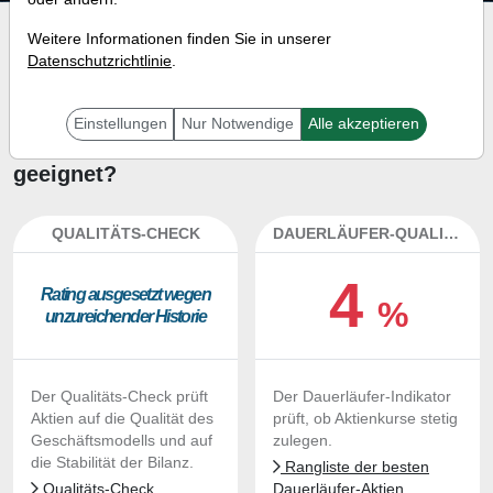
Investment-Check:
Weitere Informationen finden Sie in unserer
Datenschutzrichtlinie
.
Kaufempfehlung?
Ist die Aktie von Redwire zum
Einstellungen
Nur Notwendige
Alle akzeptieren
Kaufen und Liegenlassen
geeignet?
QUALITÄTS-CHECK
DAUERLÄUFER-QUALITÄTEN
4
Ra­ting aus­ge­setzt we­gen
%
un­zu­rei­chen­der His­to­rie
Der Qualitäts-Check prüft
Der Dauerläufer-Indikator
Aktien auf die Qualität des
prüft, ob Aktienkurse stetig
Geschäftsmodells und auf
zulegen.
die Stabilität der Bilanz.
Rangliste der besten
Qualitäts-Check
Dauerläufer-Aktien