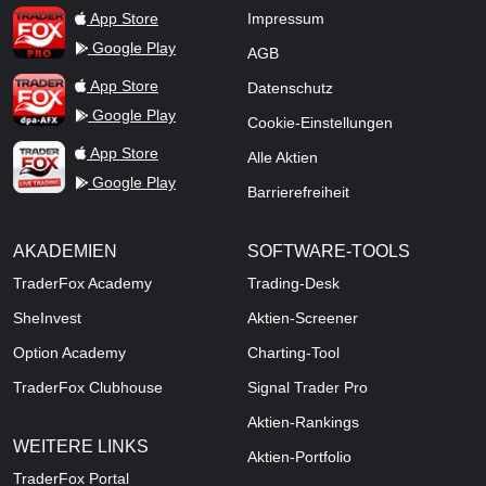
TraderFox Pro
App Store
Impressum
Google Play
AGB
TraderFox dpa-AFX ProFeed
App Store
Datenschutz
Google Play
Cookie-Einstellungen
TraderFox Live Trading
App Store
Alle Aktien
Google Play
Barrierefreiheit
AKADEMIEN
SOFTWARE-TOOLS
TraderFox Academy
Trading-Desk
SheInvest
Aktien-Screener
Option Academy
Charting-Tool
TraderFox Clubhouse
Signal Trader Pro
Aktien-Rankings
WEITERE LINKS
Aktien-Portfolio
TraderFox Portal