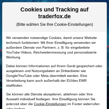
Aktien- und Artikelsuche
Seite
Cookies und Tracking auf
traderfox.de
(Bitte wählen Sie Ihre Cookie-Einstellungen)
ALLE AKTIEN
888499 | REG
–
Regency Centers
Wir verwenden notwendige Cookies, damit unsere Website
technisch funktioniert. Mit Ihrer Einwilligung verwenden wir
Aktie
außerdem Dienste von Partnern, z. B. für eingebettete
Realtime-Aktienkurs:
YouTube-Videos, Reichweitenmessung und personalisierte
Werbung.
-
-
-
-
Dabei können Informationen auf Ihrem Gerät gespeichert oder
ausgelesen und Nutzungsdaten an Drittanbieter wie
Google/YouTube oder Meta übermittelt werden. Eine
Marktkapitalisierung
14,12 Mrd. USD
Verarbeitung kann auch außerhalb der EU/des EWR
stattfinden.
Unternehmenswert
19,64 Mrd. USD
Sie können alle Dienste akzeptieren, ablehnen oder Ihre
Umsatz
1,55 Mrd. USD
Auswahl individuell festlegen. Ihre Einwilligung können Sie
jederzeit über die
Cookie-Einstellungen
im Footer widerrufen
oder ändern.