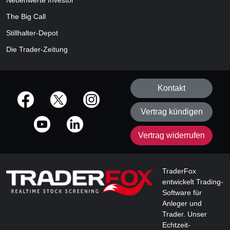
Nebenwerte Investor
The Big Call
Stillhalter-Depot
Die Trader-Zeitung
Kontakt
offizielle Social Media-Accounts
Vertrag kündigen
Vertrag widerrufen
TraderFox
entwickelt Trading-
Software für
Anleger und
Trader. Unser
Echtzeit-