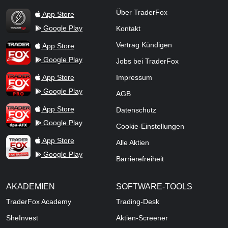
TraderFox Flash
Über TraderFox
App Store
Google Play
Kontakt
TraderFox App
Vertrag Kündigen
App Store
Google Play
Jobs bei TraderFox
TraderFox Pro
App Store
Impressum
Google Play
AGB
TraderFox dpa-AFX ProFeed
App Store
Datenschutz
Google Play
Cookie-Einstellungen
TraderFox Live Trading
App Store
Alle Aktien
Google Play
Barrierefreiheit
AKADEMIEN
SOFTWARE-TOOLS
TraderFox Academy
Trading-Desk
SheInvest
Aktien-Screener