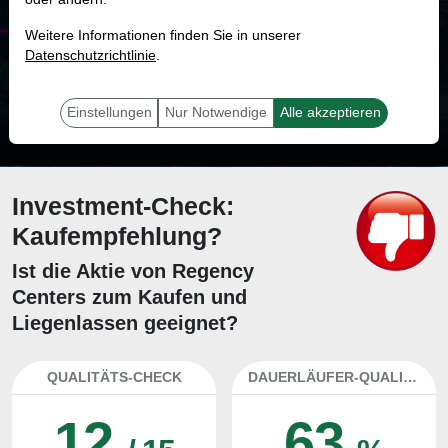
MONKEY-TRADER INDIKATOR
Weitere Informationen finden Sie in unserer
75.8 %
Datenschutzrichtlinie
.
Mit 75.8 % Wahrscheinlichkeit wird selbst der unglücklichst agierende Trader
mit dieser Aktie erfolgreich sein.
Einstellungen
Nur Notwendige
Alle akzeptieren
Investment-Check:
Kaufempfehlung?
Ist die Aktie von Regency
Centers zum Kaufen und
Liegenlassen geeignet?
QUALITÄTS-CHECK
DAUERLÄUFER-QUALITÄTEN
12
63