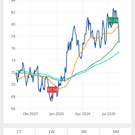
84
82
82,68
80
78
76
74
72
70
67,14
68
66
Okt 2025
Jan 2026
Apr 2026
Jul 2026
1T
1W
3M
6M