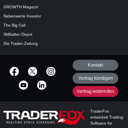
GROWTH
Magazin
Nebenwerte Investor
The Big Call
Stillhalter-Depot
Die Trader-Zeitung
Kontakt
offizielle Social Media-Accounts
Vertrag kündigen
Vertrag widerrufen
TraderFox
entwickelt Trading-
Software für