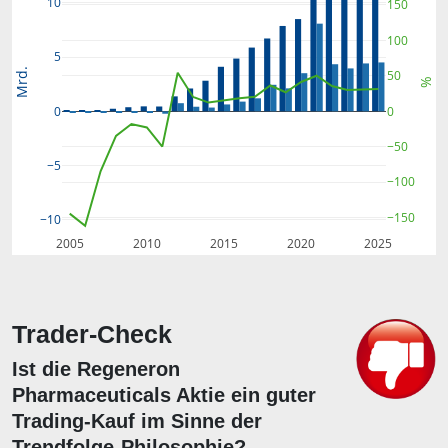
10
150
100
5
Mrd.
50
%
0
0
−50
−5
−100
−150
−10
2005
2010
2015
2020
2025
Trader-Check
Ist die Regeneron
Pharmaceuticals Aktie ein guter
Trading-Kauf im Sinne der
Trendfolge-Philosophie?