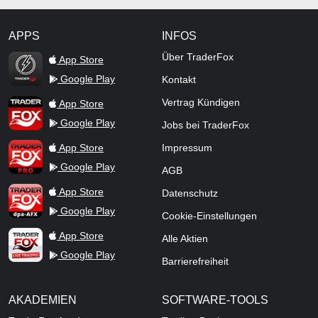
APPS
INFOS
TraderFox Flash
Über TraderFox
App Store
Google Play
Kontakt
TraderFox App
Vertrag Kündigen
App Store
Google Play
Jobs bei TraderFox
TraderFox Pro
App Store
Impressum
Google Play
AGB
TraderFox dpa-AFX ProFeed
App Store
Datenschutz
Google Play
Cookie-Einstellungen
TraderFox Live Trading
App Store
Alle Aktien
Google Play
Barrierefreiheit
AKADEMIEN
SOFTWARE-TOOLS