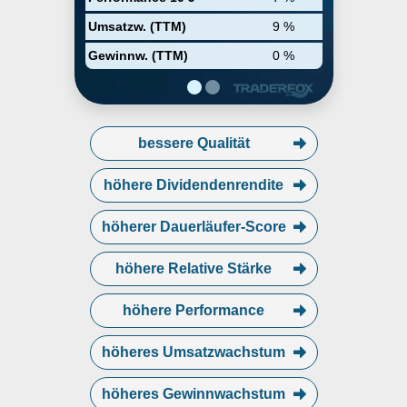
Antikörper mit Sanofi, anderen
Partnern und unabhängig
Umsatzw. (TTM)
9 %
voneinander und hat
Partnerschaften in früheren
Gewinnw. (TTM)
0 %
Stadien, die neue Technologien in
die Pipeline einschließen,
darunter RNAi (Alnylam) und
Crispr-basiertes Gene Editing
(Intellia).
bessere Qualität
höhere Dividendenrendite
höherer Dauerläufer-Score
höhere Relative Stärke
höhere Performance
höheres Umsatzwachstum
höheres Gewinnwachstum