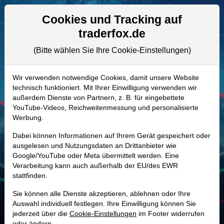
Aktien- und Artikelsuche
Seite
Cookies und Tracking auf
traderfox.de
(Bitte wählen Sie Ihre Cookie-Einstellungen)
ALLE AKTIEN
881535 | REGN
–
Regeneron
Wir verwenden notwendige Cookies, damit unsere Website
technisch funktioniert. Mit Ihrer Einwilligung verwenden wir
Pharmaceuticals Aktie
außerdem Dienste von Partnern, z. B. für eingebettete
Realtime-Aktienkurs:
YouTube-Videos, Reichweitenmessung und personalisierte
Werbung.
-
-
-
-
Dabei können Informationen auf Ihrem Gerät gespeichert oder
ausgelesen und Nutzungsdaten an Drittanbieter wie
Google/YouTube oder Meta übermittelt werden. Eine
Marktkapitalisierung
79,45 Mrd. USD
Verarbeitung kann auch außerhalb der EU/des EWR
stattfinden.
Unternehmenswert
74,16 Mrd. USD
Sie können alle Dienste akzeptieren, ablehnen oder Ihre
Umsatz
14,34 Mrd. USD
Auswahl individuell festlegen. Ihre Einwilligung können Sie
jederzeit über die
Cookie-Einstellungen
im Footer widerrufen
oder ändern.