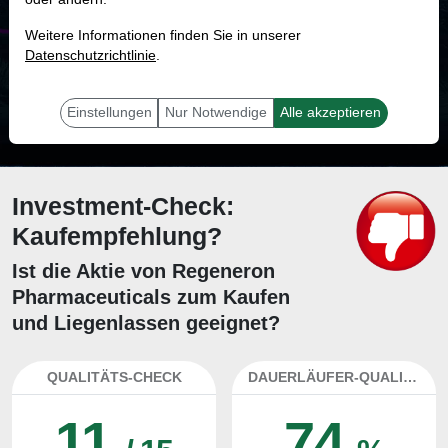
MONKEY-TRADER INDIKATOR
Weitere Informationen finden Sie in unserer
62.1 %
Datenschutzrichtlinie
.
Mit 62.1 % Wahrscheinlichkeit wird selbst der unglücklichst agierende Trader
mit dieser Aktie erfolgreich sein.
Einstellungen
Nur Notwendige
Alle akzeptieren
Investment-Check:
Kaufempfehlung?
Ist die Aktie von Regeneron
Pharmaceuticals zum Kaufen
und Liegenlassen geeignet?
QUALITÄTS-CHECK
DAUERLÄUFER-QUALITÄTEN
11
74