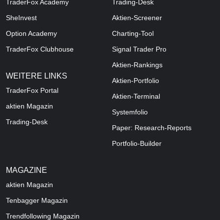
TraderFox Academy
Trading-Desk
SheInvest
Aktien-Screener
Option Academy
Charting-Tool
TraderFox Clubhouse
Signal Trader Pro
Aktien-Rankings
WEITERE LINKS
Aktien-Portfolio
TraderFox Portal
Aktien-Terminal
aktien Magazin
Systemfolio
Trading-Desk
Paper: Research-Reports
Portfolio-Builder
MAGAZINE
aktien
Magazin
Tenbagger Magazin
Trendfollowing Magazin