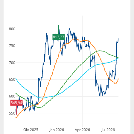
800
812,27
750
700
650
600
545,94
550
Okt 2025
Jan 2026
Apr 2026
Jul 2026