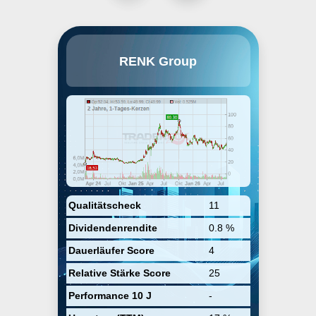
RENK Group AG develops,
RENK Group
produces, and sells mission-
critical drive solutions across
diverse civil and military end
markets. Its product portfolio
includes gear units,
transmissions, power-packs,
hybrid propulsion systems,
suspension systems, slide
bearings, couplings and clutches,
and test systems. The company
was founded by Johann Julius
Renk in 1873 and is
headquartered in Augsburg,
Qualitätscheck
11
Germany.
Dividendenrendite
0.8 %
Dauerläufer Score
4
Relative Stärke Score
25
Performance 10 J
-