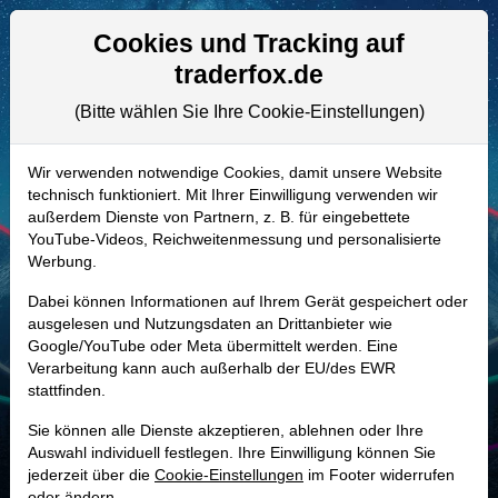
Aktien- und Artikelsuche
Seite
Cookies und Tracking auf
traderfox.de
(Bitte wählen Sie Ihre Cookie-Einstellungen)
ALLE AKTIEN
RENK73 | R3NK
–
RENK Group
Wir verwenden notwendige Cookies, damit unsere Website
technisch funktioniert. Mit Ihrer Einwilligung verwenden wir
Aktie
außerdem Dienste von Partnern, z. B. für eingebettete
Realtime-Aktienkurs:
YouTube-Videos, Reichweitenmessung und personalisierte
Werbung.
-
-
-
-
Dabei können Informationen auf Ihrem Gerät gespeichert oder
ausgelesen und Nutzungsdaten an Drittanbieter wie
Google/YouTube oder Meta übermittelt werden. Eine
Marktkapitalisierung
5,08 Mrd. EUR
Verarbeitung kann auch außerhalb der EU/des EWR
stattfinden.
Unternehmenswert
5,46 Mrd. EUR
Sie können alle Dienste akzeptieren, ablehnen oder Ihre
Umsatz
1,37 Mrd. EUR
Auswahl individuell festlegen. Ihre Einwilligung können Sie
jederzeit über die
Cookie-Einstellungen
im Footer widerrufen
oder ändern.