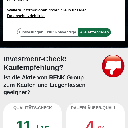
MONKEY-TRADER INDIKATOR
Weitere Informationen finden Sie in unserer
19.0 %
Datenschutzrichtlinie
.
Mit 19.0 % Wahrscheinlichkeit wird selbst der unglücklichst agierende Trader
mit dieser Aktie erfolgreich sein.
Einstellungen
Nur Notwendige
Alle akzeptieren
Investment-Check:
Kaufempfehlung?
Ist die Aktie von RENK Group
zum Kaufen und Liegenlassen
geeignet?
QUALITÄTS-CHECK
DAUERLÄUFER-QUALITÄTEN
11
4