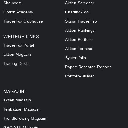
SheInvest
Aktien-Screener
Option Academy
Charting-Tool
TraderFox Clubhouse
Signal Trader Pro
Aktien-Rankings
WEITERE LINKS
Aktien-Portfolio
TraderFox Portal
Aktien-Terminal
aktien Magazin
Systemfolio
Trading-Desk
Paper: Research-Reports
Portfolio-Builder
MAGAZINE
aktien
Magazin
Tenbagger Magazin
Trendfollowing Magazin
GROWTH
Magazin