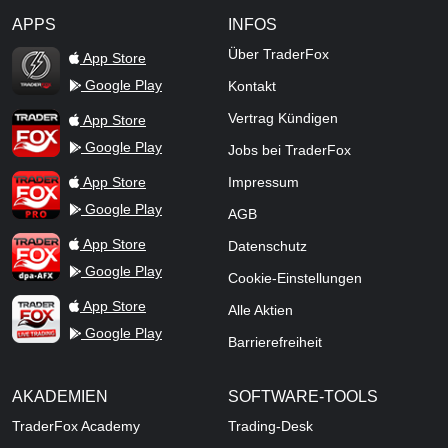
APPS
INFOS
TraderFox Flash
Über TraderFox
App Store
Google Play
Kontakt
TraderFox App
Vertrag Kündigen
App Store
Google Play
Jobs bei TraderFox
TraderFox Pro
App Store
Impressum
Google Play
AGB
TraderFox dpa-AFX ProFeed
App Store
Datenschutz
Google Play
Cookie-Einstellungen
TraderFox Live Trading
App Store
Alle Aktien
Google Play
Barrierefreiheit
AKADEMIEN
SOFTWARE-TOOLS
TraderFox Academy
Trading-Desk