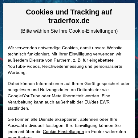
Aktien- und Artikelsuche
Seite
Cookies und Tracking auf
traderfox.de
(Bitte wählen Sie Ihre Cookie-Einstellungen)
ALLE AKTIEN
900457 | RCII
–
Rent-A-Center Aktie
Wir verwenden notwendige Cookies, damit unsere Website
technisch funktioniert. Mit Ihrer Einwilligung verwenden wir
Realtime-Aktienkurs:
außerdem Dienste von Partnern, z. B. für eingebettete
-
-
-
YouTube-Videos, Reichweitenmessung und personalisierte
-
Werbung.
Dabei können Informationen auf Ihrem Gerät gespeichert oder
Marktkapitalisierung
1,14 Mrd. USD
ausgelesen und Nutzungsdaten an Drittanbieter wie
Google/YouTube oder Meta übermittelt werden. Eine
Unternehmenswert
2,74 Mrd. USD
Verarbeitung kann auch außerhalb der EU/des EWR
stattfinden.
Umsatz
4,70 Mrd. USD
Sie können alle Dienste akzeptieren, ablehnen oder Ihre
Auswahl individuell festlegen. Ihre Einwilligung können Sie
jederzeit über die
Cookie-Einstellungen
im Footer widerrufen
MONKEY-TRADER INDIKATOR
oder ändern.