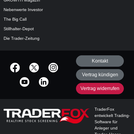
GROWTH
Magazin
Nebenwerte Investor
The Big Call
Stillhalter-Depot
Die Trader-Zeitung
Kontakt
offizielle Social Media-Accounts
Vertrag kündigen
Vertrag widerrufen
TraderFox
entwickelt Trading-
Software für
Anleger und