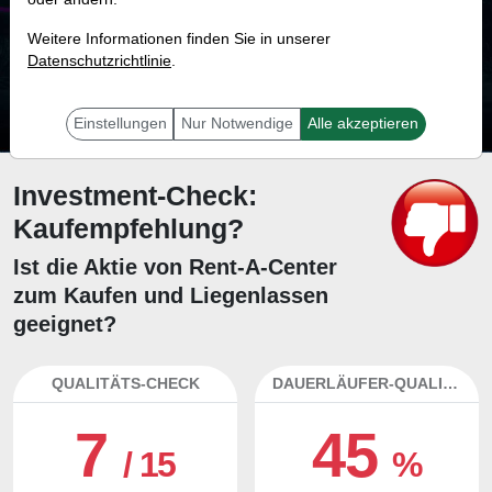
35.2 %
Weitere Informationen finden Sie in unserer
Datenschutzrichtlinie
Mit 35.2 % Wahrscheinlichkeit wird selbst der unglücklichst agierende Trader
.
mit dieser Aktie erfolgreich sein.
Einstellungen
Nur Notwendige
Alle akzeptieren
Investment-Check:
Kaufempfehlung?
Ist die Aktie von Rent-A-Center
zum Kaufen und Liegenlassen
geeignet?
QUALITÄTS-CHECK
DAUERLÄUFER-QUALITÄTEN
7
45
/ 15
%