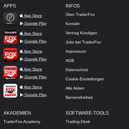
APPS
INFOS
TraderFox Flash
Über TraderFox
App Store
Google Play
Kontakt
TraderFox App
Vertrag Kündigen
App Store
Google Play
Jobs bei TraderFox
TraderFox Pro
App Store
Impressum
Google Play
AGB
TraderFox dpa-AFX ProFeed
App Store
Datenschutz
Google Play
Cookie-Einstellungen
TraderFox Live Trading
App Store
Alle Aktien
Google Play
Barrierefreiheit
AKADEMIEN
SOFTWARE-TOOLS
TraderFox Academy
Trading-Desk