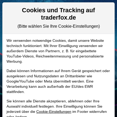
Aktien- und Artikelsuche
Seite
Cookies und Tracking auf
traderfox.de
(Bitte wählen Sie Ihre Cookie-Einstellungen)
ALLE AKTIEN
A2PYWG | RVMD
–
Revolution
Wir verwenden notwendige Cookies, damit unsere Website
technisch funktioniert. Mit Ihrer Einwilligung verwenden wir
Medicines Aktie
außerdem Dienste von Partnern, z. B. für eingebettete
Realtime-Aktienkurs:
YouTube-Videos, Reichweitenmessung und personalisierte
Werbung.
-
-
-
-
Dabei können Informationen auf Ihrem Gerät gespeichert oder
ausgelesen und Nutzungsdaten an Drittanbieter wie
Google/YouTube oder Meta übermittelt werden. Eine
Marktkapitalisierung
43,97 Mrd. USD
Verarbeitung kann auch außerhalb der EU/des EWR
stattfinden.
Unternehmenswert
40,68 Mrd. USD
Sie können alle Dienste akzeptieren, ablehnen oder Ihre
Umsatz
-
Auswahl individuell festlegen. Ihre Einwilligung können Sie
jederzeit über die
Cookie-Einstellungen
im Footer widerrufen
oder ändern.