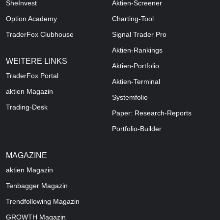
SheInvest
Aktien-Screener
Option Academy
Charting-Tool
TraderFox Clubhouse
Signal Trader Pro
Aktien-Rankings
WEITERE LINKS
Aktien-Portfolio
TraderFox Portal
Aktien-Terminal
aktien Magazin
Systemfolio
Trading-Desk
Paper: Research-Reports
Portfolio-Builder
MAGAZINE
aktien
Magazin
Tenbagger Magazin
Trendfollowing Magazin
GROWTH
Magazin