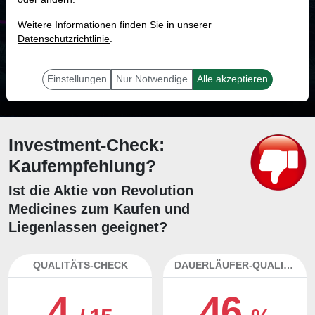
MONKEY-TRADER INDIKATOR
Weitere Informationen finden Sie in unserer
93.0 %
Datenschutzrichtlinie
.
Mit 93.0 % Wahrscheinlichkeit wird selbst der unglücklichst agierende Trader
mit dieser Aktie erfolgreich sein.
Einstellungen
Nur Notwendige
Alle akzeptieren
Investment-Check:
Kaufempfehlung?
Ist die Aktie von Revolution
Medicines zum Kaufen und
Liegenlassen geeignet?
QUALITÄTS-CHECK
DAUERLÄUFER-QUALITÄTEN
4
46