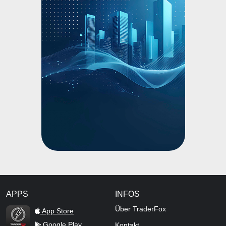
APPS
INFOS
TraderFox Flash
Über TraderFox
App Store
Google Play
Kontakt