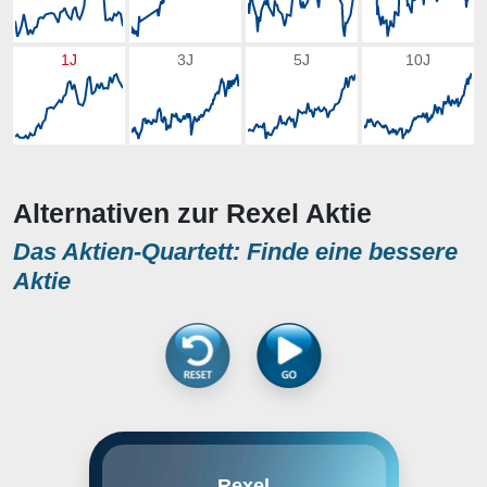
1J
3J
5J
10J
Alternativen zur Rexel Aktie
Das Aktien-Quartett: Finde eine bessere
Aktie
Rexel S.A. ist eines der weltweit
Rexel
führenden