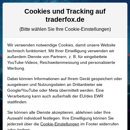
Aktien- und Artikelsuche
Seite
Cookies und Tracking auf
traderfox.de
(Bitte wählen Sie Ihre Cookie-Einstellungen)
ALLE AKTIEN
A0MM7Q | E7V
–
Rexel Aktie
Wir verwenden notwendige Cookies, damit unsere Website
technisch funktioniert. Mit Ihrer Einwilligung verwenden wir
Realtime-Aktienkurs:
außerdem Dienste von Partnern, z. B. für eingebettete
-
-
-
YouTube-Videos, Reichweitenmessung und personalisierte
-
Werbung.
Dabei können Informationen auf Ihrem Gerät gespeichert oder
Marktkapitalisierung
11,00 Mrd. EUR
ausgelesen und Nutzungsdaten an Drittanbieter wie
Google/YouTube oder Meta übermittelt werden. Eine
Unternehmenswert
15,86 Mrd. EUR
Verarbeitung kann auch außerhalb der EU/des EWR
stattfinden.
Umsatz
19,41 Mrd. EUR
Sie können alle Dienste akzeptieren, ablehnen oder Ihre
Auswahl individuell festlegen. Ihre Einwilligung können Sie
jederzeit über die
Cookie-Einstellungen
im Footer widerrufen
MONKEY-TRADER INDIKATOR
oder ändern.