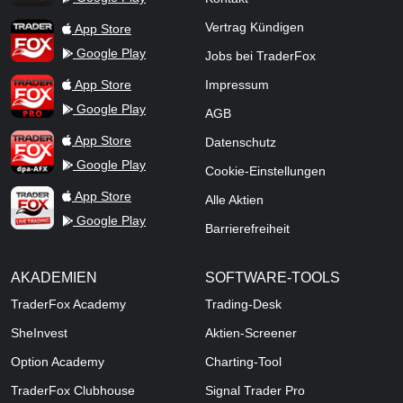
TraderFox App
Vertrag Kündigen
App Store
Google Play
Jobs bei TraderFox
TraderFox Pro
App Store
Impressum
Google Play
AGB
TraderFox dpa-AFX ProFeed
App Store
Datenschutz
Google Play
Cookie-Einstellungen
TraderFox Live Trading
App Store
Alle Aktien
Google Play
Barrierefreiheit
AKADEMIEN
SOFTWARE-TOOLS
TraderFox Academy
Trading-Desk
SheInvest
Aktien-Screener
Option Academy
Charting-Tool
TraderFox Clubhouse
Signal Trader Pro