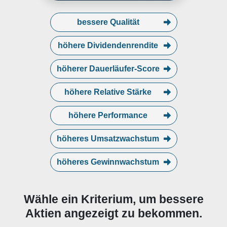
Distribution de Matériel Electrique
(CDME) gegründet und 1993 in
Rexel umbenannt. Rexel S.A. hat
bessere Qualität
seinen Hauptsitz in Paris,
Frankreich.
höhere Dividendenrendite
höherer Dauerläufer-Score
höhere Relative Stärke
höhere Performance
höheres Umsatzwachstum
höheres Gewinnwachstum
Wähle ein Kriterium, um bessere
Aktien angezeigt zu bekommen.