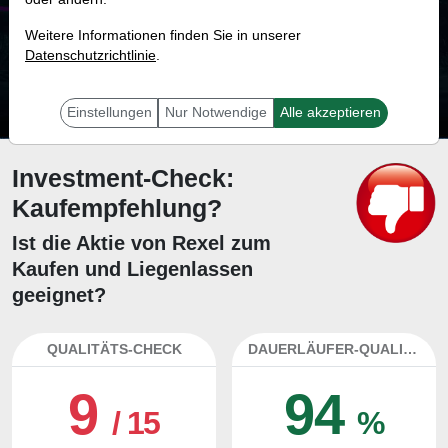
87.3 %
Weitere Informationen finden Sie in unserer
Datenschutzrichtlinie
Mit 87.3 % Wahrscheinlichkeit wird selbst der unglücklichst agierende Trader
.
mit dieser Aktie erfolgreich sein.
Einstellungen
Nur Notwendige
Alle akzeptieren
Investment-Check:
Kaufempfehlung?
Ist die Aktie von Rexel zum
Kaufen und Liegenlassen
geeignet?
QUALITÄTS-CHECK
DAUERLÄUFER-QUALITÄTEN
9
94
/ 15
%