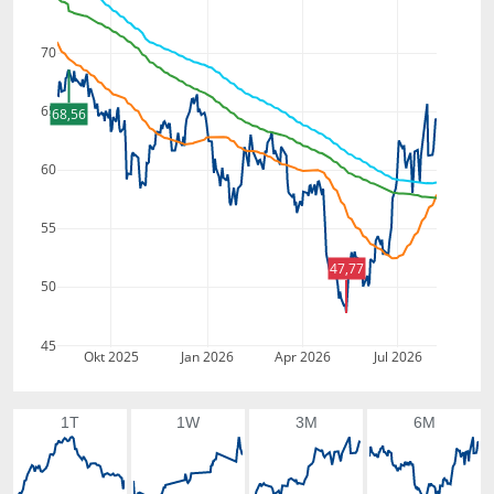
70
65
68,56
60
55
47,77
50
45
Okt 2025
Jan 2026
Apr 2026
Jul 2026
1T
1W
3M
6M