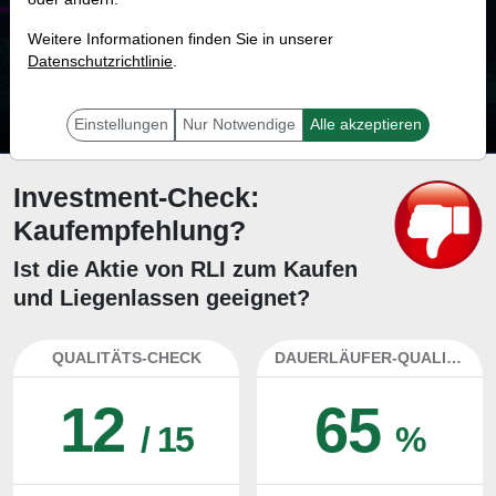
24.0 %
Weitere Informationen finden Sie in unserer
Datenschutzrichtlinie
Mit 24.0 % Wahrscheinlichkeit wird selbst der unglücklichst agierende Trader
.
mit dieser Aktie erfolgreich sein.
Einstellungen
Nur Notwendige
Alle akzeptieren
Investment-Check:
Kaufempfehlung?
Ist die Aktie von RLI zum Kaufen
und Liegenlassen geeignet?
QUALITÄTS-CHECK
DAUERLÄUFER-QUALITÄTEN
12
65
/ 15
%