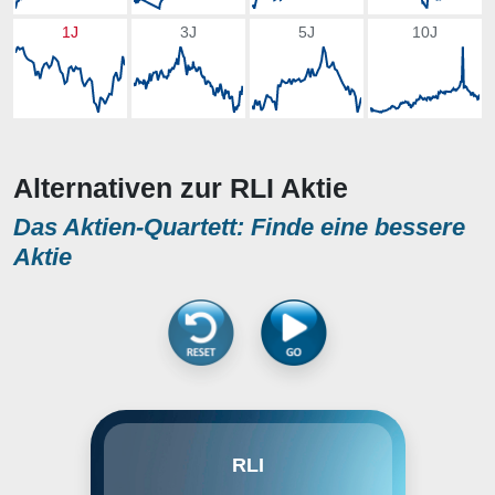
1J
3J
5J
10J
Alternativen zur RLI Aktie
Das Aktien-Quartett: Finde eine bessere
Aktie
RLI Corp. operates as a holding
RLI
company, which engages in the
provision of insurance and