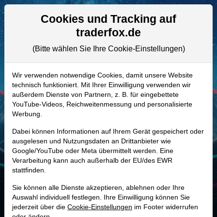
Aktien- und Artikelsuche
Seite
Cookies und Tracking auf
traderfox.de
(Bitte wählen Sie Ihre Cookie-Einstellungen)
ALLE AKTIEN
857241 | RLI
–
RLI Aktie
Wir verwenden notwendige Cookies, damit unsere Website
technisch funktioniert. Mit Ihrer Einwilligung verwenden wir
Realtime-Aktienkurs:
außerdem Dienste von Partnern, z. B. für eingebettete
-
-
-
YouTube-Videos, Reichweitenmessung und personalisierte
-
Werbung.
Dabei können Informationen auf Ihrem Gerät gespeichert oder
Marktkapitalisierung
5,89 Mrd. USD
ausgelesen und Nutzungsdaten an Drittanbieter wie
Google/YouTube oder Meta übermittelt werden. Eine
Unternehmenswert
6,16 Mrd. USD
Verarbeitung kann auch außerhalb der EU/des EWR
stattfinden.
Umsatz
1,88 Mrd. USD
Sie können alle Dienste akzeptieren, ablehnen oder Ihre
Auswahl individuell festlegen. Ihre Einwilligung können Sie
jederzeit über die
Cookie-Einstellungen
im Footer widerrufen
MONKEY-TRADER INDIKATOR
oder ändern.