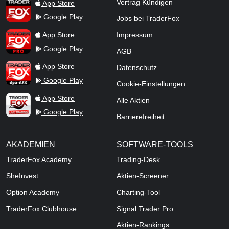
TraderFox App
Vertrag Kündigen
App Store
Google Play
Jobs bei TraderFox
TraderFox Pro
App Store
Impressum
Google Play
AGB
TraderFox dpa-AFX ProFeed
App Store
Datenschutz
Google Play
Cookie-Einstellungen
TraderFox Live Trading
App Store
Alle Aktien
Google Play
Barrierefreiheit
AKADEMIEN
SOFTWARE-TOOLS
TraderFox Academy
Trading-Desk
SheInvest
Aktien-Screener
Option Academy
Charting-Tool
TraderFox Clubhouse
Signal Trader Pro
Aktien-Rankings