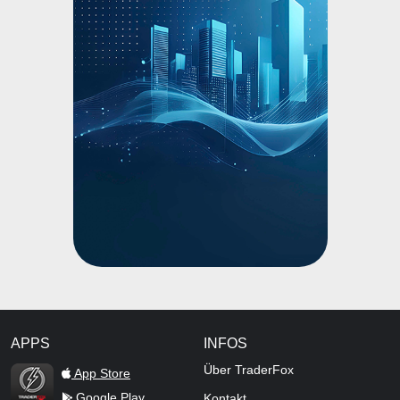
APPS
INFOS
TraderFox Flash
Über TraderFox
App Store
Google Play
Kontakt