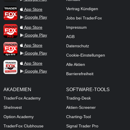
TraderFox App
Vertrag Kündigen
App Store
Google Play
Jobs bei TraderFox
TraderFox Pro
App Store
Impressum
Google Play
AGB
TraderFox dpa-AFX ProFeed
App Store
Datenschutz
Google Play
Cookie-Einstellungen
TraderFox Live Trading
App Store
Alle Aktien
Google Play
Barrierefreiheit
AKADEMIEN
SOFTWARE-TOOLS
TraderFox Academy
Trading-Desk
SheInvest
Aktien-Screener
Option Academy
Charting-Tool
TraderFox Clubhouse
Signal Trader Pro