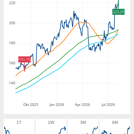
220
223,25
200
180
151,75
160
140
Okt 2025
Jan 2026
Apr 2026
Jul 2026
1T
1W
3M
6M