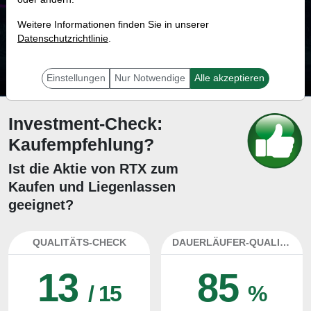
76.1 %
Weitere Informationen finden Sie in unserer
Datenschutzrichtlinie
Mit 76.1 % Wahrscheinlichkeit wird selbst der unglücklichst agierende Trader
.
mit dieser Aktie erfolgreich sein.
Einstellungen
Nur Notwendige
Alle akzeptieren
Investment-Check:
Kaufempfehlung?
Ist die Aktie von RTX zum
Kaufen und Liegenlassen
geeignet?
QUALITÄTS-CHECK
DAUERLÄUFER-QUALITÄTEN
13
85
/ 15
%