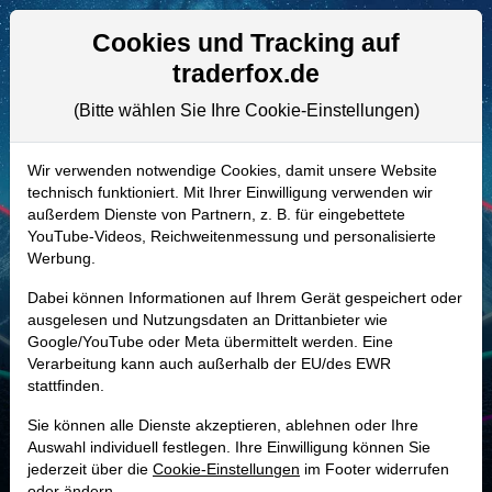
Aktien- und Artikelsuche
Seite
Cookies und Tracking auf
traderfox.de
(Bitte wählen Sie Ihre Cookie-Einstellungen)
ALLE AKTIEN
A2PZ0R | RTX
–
RTX Aktie
Wir verwenden notwendige Cookies, damit unsere Website
technisch funktioniert. Mit Ihrer Einwilligung verwenden wir
Realtime-Aktienkurs:
außerdem Dienste von Partnern, z. B. für eingebettete
-
-
-
YouTube-Videos, Reichweitenmessung und personalisierte
-
Werbung.
Dabei können Informationen auf Ihrem Gerät gespeichert oder
Marktkapitalisierung
301,50 Mrd. USD
ausgelesen und Nutzungsdaten an Drittanbieter wie
Google/YouTube oder Meta übermittelt werden. Eine
Unternehmenswert
332,05 Mrd. USD
Verarbeitung kann auch außerhalb der EU/des EWR
stattfinden.
Umsatz
88,60 Mrd. USD
Sie können alle Dienste akzeptieren, ablehnen oder Ihre
Auswahl individuell festlegen. Ihre Einwilligung können Sie
jederzeit über die
Cookie-Einstellungen
im Footer widerrufen
MONKEY-TRADER INDIKATOR
oder ändern.