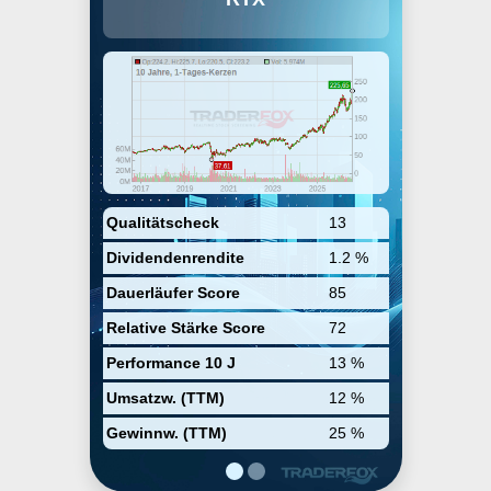
der Komponenten und Systeme
für die Luft- und Raumfahrt sowie
für Gebäude verkauft. Pratt &
Whitney produziert Triebwerke für
Militär- und Verkehrsflugzeuge.
UTC Aerospace Systems stellt
Bremsen, Fahrwerke,
Flugsteuerungssysteme,
Innenräume, Flugelektronik und
andere Flugzeugkomponenten
her. Otis ist der weltweit größte
Hersteller von Aufzügen, und
Qualitätscheck
13
Klima-, Steuerungs- und
Dividendenrendite
1.2 %
Sicherheitsprodukte für HLK-,
Feuer- und Sicherheitsprodukte
Dauerläufer Score
85
für den Einsatz in Wohn- und
Geschäftsgebäuden.
Relative Stärke Score
72
Performance 10 J
13 %
Umsatzw. (TTM)
12 %
Gewinnw. (TTM)
25 %