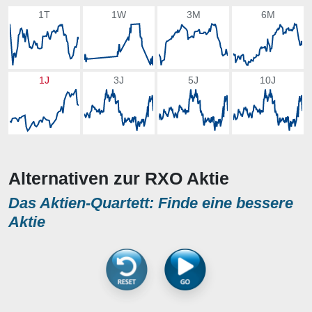
1T
1W
3M
6M
1J
3J
5J
10J
Alternativen zur RXO Aktie
Das Aktien-Quartett: Finde eine bessere
Aktie