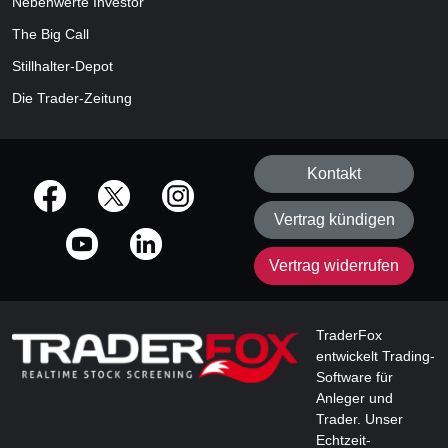
Nebenwerte Investor
The Big Call
Stillhalter-Depot
Die Trader-Zeitung
Kontakt
offizielle Social Media-Accounts
Vertrag kündigen
Vertrag widerrufen
TraderFox
entwickelt Trading-
Software für
Anleger und
Trader. Unser
Echtzeit-