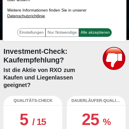
68.7 %
Weitere Informationen finden Sie in unserer
Datenschutzrichtlinie
Mit 68.7 % Wahrscheinlichkeit wird selbst der unglücklichst agierende Trader
.
mit dieser Aktie erfolgreich sein.
Einstellungen
Nur Notwendige
Alle akzeptieren
Investment-Check:
Kaufempfehlung?
Ist die Aktie von RXO zum
Kaufen und Liegenlassen
geeignet?
QUALITÄTS-CHECK
DAUERLÄUFER-QUALITÄTEN
5
25
/ 15
%