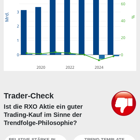
60
3
Mrd.
%
40
2
20
1
0
0
2020
2022
2024
Trader-Check
Ist die RXO Aktie ein guter
Trading-Kauf im Sinne der
Trendfolge-Philosophie?
RELATIVE-STÄRKE-INDEX
TREND-TEMPLATE