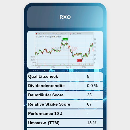
RXO, Inc. engages in providing
RXO
asset-light transportation
solutions. It also offers managed
transportation, freight forwarding,
and last mile delivery. The
company was founded on May 5,
2022 and is headquartered in
Charlotte, NC.
Qualitätscheck
5
Dividendenrendite
0.0 %
Dauerläufer Score
25
Relative Stärke Score
67
Performance 10 J
-
Umsatzw. (TTM)
13 %