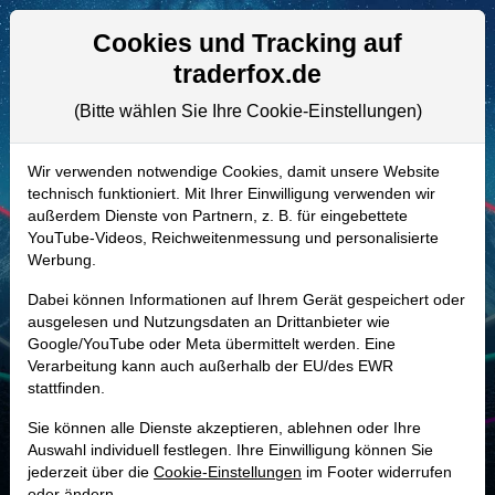
Aktien- und Artikelsuche
Seite
Cookies und Tracking auf
traderfox.de
(Bitte wählen Sie Ihre Cookie-Einstellungen)
ALLE AKTIEN
A3DX25 | RXO
–
RXO Aktie
Wir verwenden notwendige Cookies, damit unsere Website
technisch funktioniert. Mit Ihrer Einwilligung verwenden wir
Realtime-Aktienkurs:
außerdem Dienste von Partnern, z. B. für eingebettete
-
-
-
YouTube-Videos, Reichweitenmessung und personalisierte
-
Werbung.
Dabei können Informationen auf Ihrem Gerät gespeichert oder
Marktkapitalisierung
3,34 Mrd. USD
ausgelesen und Nutzungsdaten an Drittanbieter wie
Google/YouTube oder Meta übermittelt werden. Eine
Unternehmenswert
4,02 Mrd. USD
Verarbeitung kann auch außerhalb der EU/des EWR
stattfinden.
Umsatz
5,74 Mrd. USD
Sie können alle Dienste akzeptieren, ablehnen oder Ihre
Auswahl individuell festlegen. Ihre Einwilligung können Sie
jederzeit über die
Cookie-Einstellungen
im Footer widerrufen
MONKEY-TRADER INDIKATOR
oder ändern.