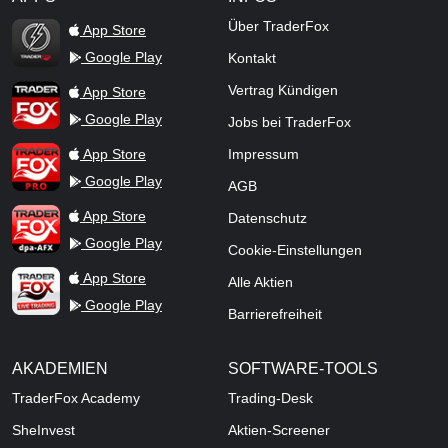
TraderFox Flash
Über TraderFox
App Store
Google Play
Kontakt
TraderFox App
Vertrag Kündigen
App Store
Google Play
Jobs bei TraderFox
TraderFox Pro
App Store
Impressum
Google Play
AGB
TraderFox dpa-AFX ProFeed
App Store
Datenschutz
Google Play
Cookie-Einstellungen
TraderFox Live Trading
App Store
Alle Aktien
Google Play
Barrierefreiheit
AKADEMIEN
SOFTWARE-TOOLS
TraderFox Academy
Trading-Desk
SheInvest
Aktien-Screener