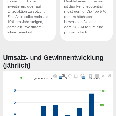
passiv in ETFs zu
Qualität einer Firma weiß,
investieren, oder auf
ist das Renditepotential
Einzelaktien zu setzen.
meist gering. Die Top 5 %
Eine Aktie sollte mehr als
der am höchsten
10% pro Jahr steigen,
bewerteten Aktien nach
damit ein Investment
dem KUV-Kriterium sind
lohnenswert ist.
problematisch.
Umsatz- und Gewinnentwicklung
(jährlich)
Nettogewinnmarge
Umsatz
Gewinn
6
100
5
80
4