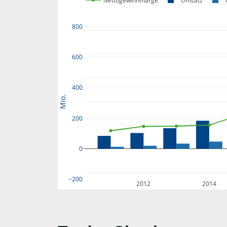
Nettogewinnmarge
Umsatz
800
600
400
Mio.
200
0
−200
2012
2014