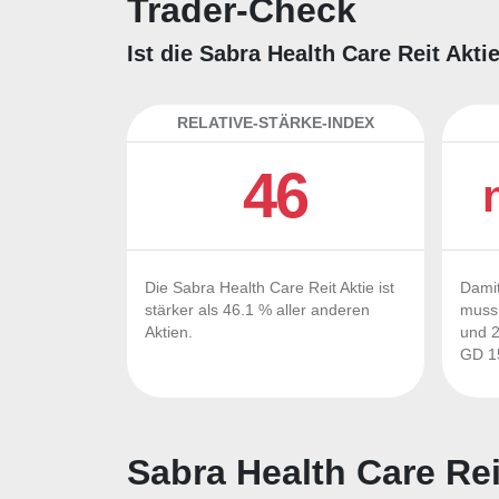
Trader-Check
Ist die Sabra Health Care Reit Akt
RELATIVE-STÄRKE-INDEX
46
Die Sabra Health Care Reit Aktie ist
Damit
stärker als 46.1 % aller anderen
muss 
Aktien.
und 2
GD 15
Sabra Health Care Rei