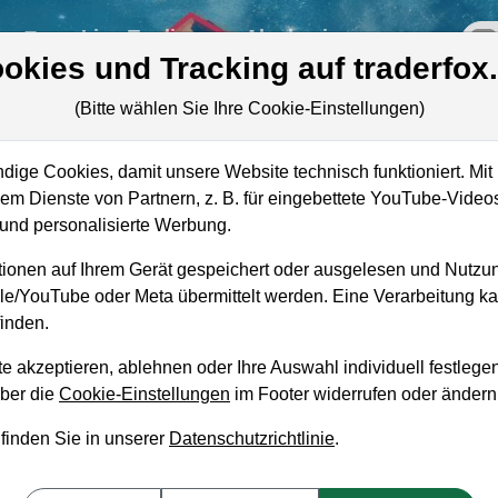
re
Live-Trading
Akademie
off
okies und Tracking auf traderfox
(Bitte wählen Sie Ihre Cookie-Einstellungen)
ige Cookies, damit unsere Website technisch funktioniert. Mit 
Marktkapitalisierung
5,37 Mrd. USD
m Dienste von Partnern, z. B. für eingebettete YouTube-Video
nd personalisierte Werbung.
Unternehmenswert
7,79 Mrd. USD
ionen auf Ihrem Gerät gespeichert oder ausgelesen und Nutzu
Umsatz
774,63 Mio. USD
gle/YouTube oder Meta übermittelt werden. Eine Verarbeitung 
inden.
e akzeptieren, ablehnen oder Ihre Auswahl individuell festlegen
über die
Cookie-Einstellungen
im Footer widerrufen oder ändern
aufempfehlung?
 finden Sie in unserer
Datenschutzrichtlinie
.
re Reit zum Kaufen und Liegenlassen geeignet?