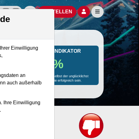
izielle Social Media-Accounts
Aktien- und Artikelsuche öffnen
Seitennavigation öf
BESTELLEN
.de
Ihrer Einwilligung
MONKEY-TRADER INDIKATOR
s,
72.1 %
ngsdaten an
Mit 72.1 % Wahrscheinlichkeit wird selbst der unglücklichst
agierende Trader mit dieser Aktie erfolgreich sein.
kann auch außerhalb
. Ihre Einwilligung
.