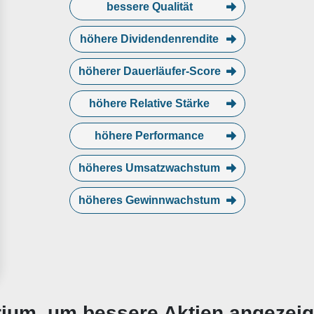
bessere Qualität
höhere Dividendenrendite
höherer Dauerläufer-Score
höhere Relative Stärke
höhere Performance
höheres Umsatzwachstum
höheres Gewinnwachstum
erium, um bessere Aktien angezei