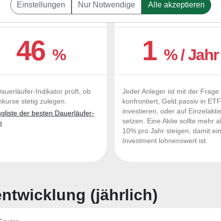
Einstellungen
Nur Notwendige
Alle akzeptieren
UERLÄUFER-QUALITÄTEN
OUTPERFORMER-CHEC
46
1
%
% / Jahr
auerläufer-Indikator prüft, ob
Jeder Anleger ist mit der Frage
nkurse stetig zulegen.
konfrontiert, Geld passiv in ET
investieren, oder auf Einzelakti
liste der besten Dauerläufer-
setzen. Eine Aktie sollte mehr a
n
10% pro Jahr steigen, damit ei
Investment lohnenswert ist.
twicklung (jährlich)