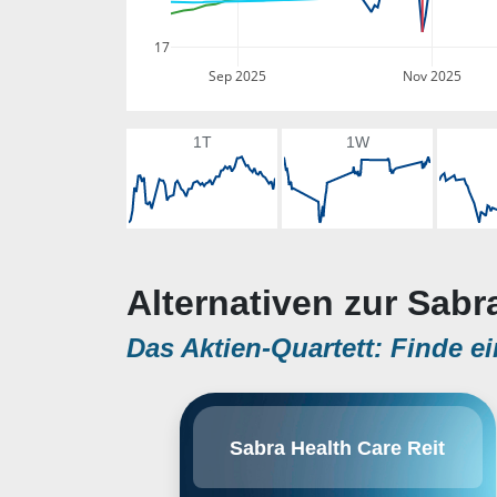
17
Sep 2025
Nov 2025
1T
1W
Alternativen zur Sabr
Das Aktien-Quartett: Finde ei
Sabra Health Care REIT, Inc.
Sabra Health Care Reit
engages in the business of
acquiring, financing, and owning
real estate property. The company