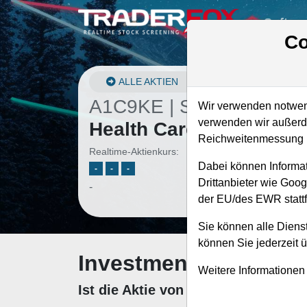
Softwa
Co
ALLE AKTIEN
A1C9KE | SBRA
–
Sabra
Wir verwenden notwend
verwenden wir außerde
Health Care Reit Aktie
Reichweitenmessung u
Realtime-Aktienkurs:
Dabei können Informat
-
-
-
Drittanbieter wie Goo
-
der EU/des EWR stattf
Sie können alle Dienst
können Sie jederzeit 
Investment-Check: K
Weitere Informationen
Ist die Aktie von Sabra Health Ca