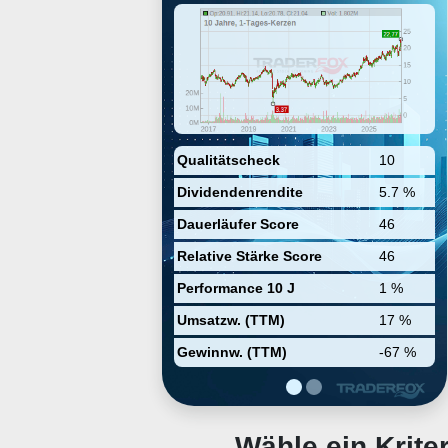
was founded on May 10, 2010 and
is headquartered in Tustin, CA.
Qualitätscheck
10
Dividendenrendite
5.7 %
Dauerläufer Score
46
Relative Stärke Score
46
Performance 10 J
1 %
Umsatzw. (TTM)
17 %
Gewinnw. (TTM)
-67 %
Wähle ein Krit