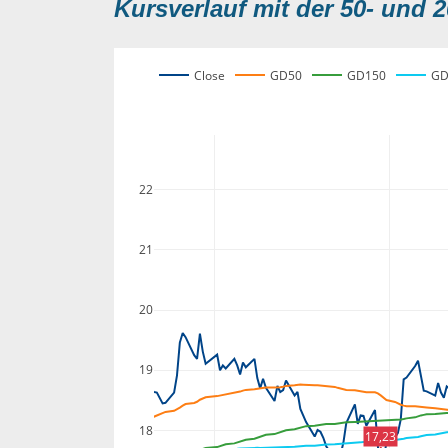
Kursverlauf mit der 50- und 2
Close
GD50
GD150
GD
22
21
20
19
18
17,23