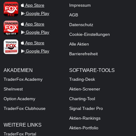
TraderFox Pro
App Store
Impressum
Google Play
AGB
TraderFox dpa-AFX ProFeed
App Store
Datenschutz
Google Play
Cookie-Einstellungen
TraderFox Live Trading
App Store
Alle Aktien
Google Play
Barrierefreiheit
AKADEMIEN
SOFTWARE-TOOLS
TraderFox Academy
Trading-Desk
SheInvest
Aktien-Screener
Option Academy
Charting-Tool
TraderFox Clubhouse
Signal Trader Pro
Aktien-Rankings
WEITERE LINKS
Aktien-Portfolio
TraderFox Portal