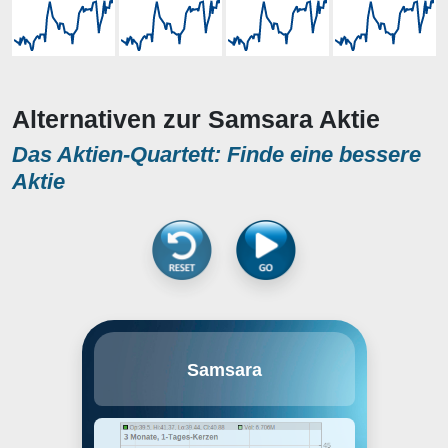
Alternativen zur Samsara Aktie
Das Aktien-Quartett: Finde eine bessere
Aktie
Samsara, Inc. develops Internet
Samsara
connected sensor systems. It
combines plug-and-play sensors,
wireless connectivity, and cloud-
hosted software integrated for
deployment. The company was