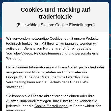
Aktien- und Artikelsuche
Seite
Cookies und Tracking auf
traderfox.de
(Bitte wählen Sie Ihre Cookie-Einstellungen)
ALLE AKTIEN
A3C9GD | IOT
–
Samsara Aktie
Wir verwenden notwendige Cookies, damit unsere Website
technisch funktioniert. Mit Ihrer Einwilligung verwenden wir
Realtime-Aktienkurs:
außerdem Dienste von Partnern, z. B. für eingebettete
-
-
-
YouTube-Videos, Reichweitenmessung und personalisierte
-
Werbung.
Dabei können Informationen auf Ihrem Gerät gespeichert oder
Marktkapitalisierung
23,82 Mrd. USD
ausgelesen und Nutzungsdaten an Drittanbieter wie
Google/YouTube oder Meta übermittelt werden. Eine
Unternehmenswert
23,09 Mrd. USD
Verarbeitung kann auch außerhalb der EU/des EWR
stattfinden.
Umsatz
1,62 Mrd. USD
Sie können alle Dienste akzeptieren, ablehnen oder Ihre
Auswahl individuell festlegen. Ihre Einwilligung können Sie
jederzeit über die
Cookie-Einstellungen
im Footer widerrufen
oder ändern.