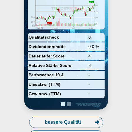
founded by John Bicket and
Sanjit Biswas in 2015 and is
headquartered in San Francisco,
CA.
Qualitätscheck
0
Dividendenrendite
0.0 %
Dauerläufer Score
4
Relative Stärke Score
3
Performance 10 J
-
Umsatzw. (TTM)
-
Gewinnw. (TTM)
-
bessere Qualität