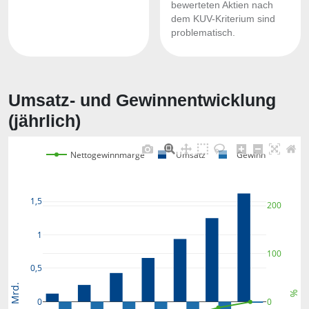
bewerteten Aktien nach
dem KUV-Kriterium sind
problematisch.
Umsatz- und Gewinnentwicklung
(jährlich)
Nettogewinnmarge
Umsatz
Gewinn
1,5
200
1
100
0,5
Mrd.
%
0
0