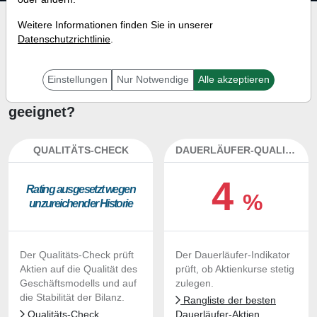
Investment-Check:
Weitere Informationen finden Sie in unserer
Datenschutzrichtlinie
.
Kaufempfehlung?
Ist die Aktie von Samsara zum
Einstellungen
Nur Notwendige
Alle akzeptieren
Kaufen und Liegenlassen
geeignet?
QUALITÄTS-CHECK
DAUERLÄUFER-QUALITÄTEN
4
Ra­ting aus­ge­setzt we­gen
%
un­zu­rei­chen­der His­to­rie
Der Qualitäts-Check prüft
Der Dauerläufer-Indikator
Aktien auf die Qualität des
prüft, ob Aktienkurse stetig
Geschäftsmodells und auf
zulegen.
die Stabilität der Bilanz.
Rangliste der besten
Qualitäts-Check
Dauerläufer-Aktien