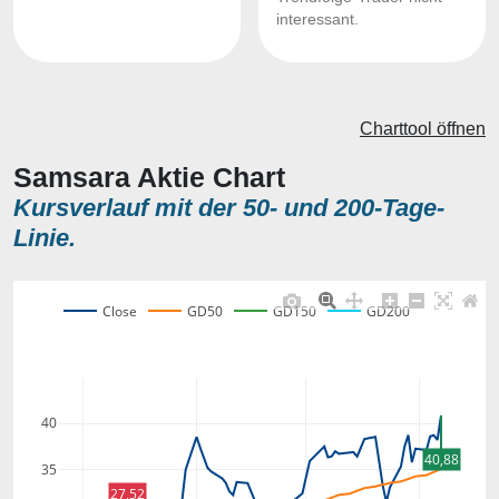
interessant.
Charttool öffnen
Samsara Aktie Chart
Kursverlauf mit der 50- und 200-Tage-
Linie.
Close
GD50
GD150
GD200
40
40,88
35
27,52