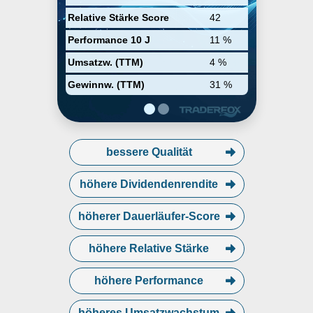
sowie einem internationalen
Relative Stärke Score
42
Vertriebsnetzwerk ist Sartorius
Stedim Biotech international tätig.
Performance 10 J
11 %
Umsatzw. (TTM)
4 %
Gewinnw. (TTM)
31 %
bessere Qualität
höhere Dividendenrendite
höherer Dauerläufer-Score
höhere Relative Stärke
höhere Performance
höheres Umsatzwachstum