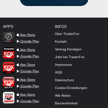
APPS
INFOS
TraderFox Flash
Über TraderFox
App Store
Google Play
Kontakt
TraderFox App
Vertrag Kündigen
App Store
Google Play
Jobs bei TraderFox
TraderFox Pro
App Store
Impressum
Google Play
AGB
TraderFox dpa-AFX ProFeed
App Store
Datenschutz
Google Play
Cookie-Einstellungen
TraderFox Live Trading
App Store
Alle Aktien
Google Play
Barrierefreiheit