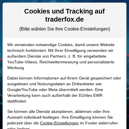
Aktien- und Artikelsuche
Seite
Cookies und Tracking auf
traderfox.de
(Bitte wählen Sie Ihre Cookie-Einstellungen)
ALLE AKTIEN
A2AJKS | 56S1
–
Sartorius Stedim
Wir verwenden notwendige Cookies, damit unsere Website
technisch funktioniert. Mit Ihrer Einwilligung verwenden wir
Biotech Aktie
außerdem Dienste von Partnern, z. B. für eingebettete
Realtime-Aktienkurs:
YouTube-Videos, Reichweitenmessung und personalisierte
Werbung.
-
-
-
-
Dabei können Informationen auf Ihrem Gerät gespeichert oder
ausgelesen und Nutzungsdaten an Drittanbieter wie
Google/YouTube oder Meta übermittelt werden. Eine
Marktkapitalisierung
17,35 Mrd. EUR
Verarbeitung kann auch außerhalb der EU/des EWR
stattfinden.
Unternehmenswert
19,55 Mrd. EUR
Sie können alle Dienste akzeptieren, ablehnen oder Ihre
Umsatz
2,97 Mrd. EUR
Auswahl individuell festlegen. Ihre Einwilligung können Sie
jederzeit über die
Cookie-Einstellungen
im Footer widerrufen
oder ändern.