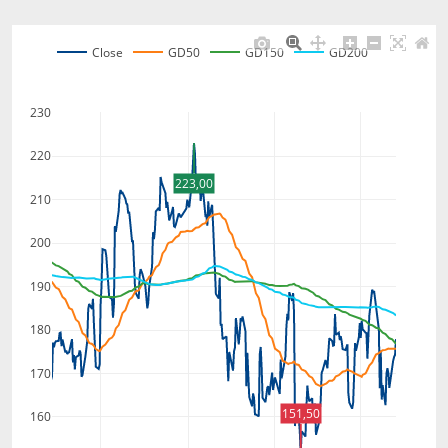
Close
GD50
GD150
GD200
230
220
223,00
210
200
190
180
170
151,50
160