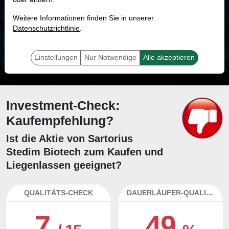
MONKEY-TRADER INDIKATOR
Weitere Informationen finden Sie in unserer
40.2 %
Datenschutzrichtlinie
.
Mit 40.2 % Wahrscheinlichkeit wird selbst der unglücklichst agierende Trader
mit dieser Aktie erfolgreich sein.
Einstellungen
Nur Notwendige
Alle akzeptieren
Investment-Check:
Kaufempfehlung?
Ist die Aktie von Sartorius
Stedim Biotech zum Kaufen und
Liegenlassen geeignet?
QUALITÄTS-CHECK
DAUERLÄUFER-QUALITÄTEN
7
49