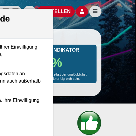
izielle Social Media-Accounts
Aktien- und Artikelsuche öffnen
Seitennavigation öf
BESTELLEN
.de
Ihrer Einwilligung
MONKEY-TRADER INDIKATOR
s,
81.1 %
ngsdaten an
Mit 81.1 % Wahrscheinlichkeit wird selbst der unglücklichst
agierende Trader mit dieser Aktie erfolgreich sein.
kann auch außerhalb
. Ihre Einwilligung
.