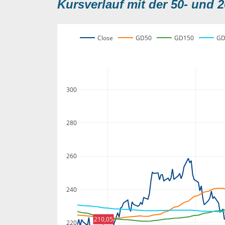
Kursverlauf mit der 50- und 2
Close
GD50
GD150
GD
300
280
260
240
210,05
220