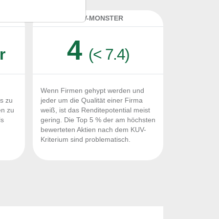
K
KUV-MONSTER
4
r
(< 7.4)
Wenn Firmen gehypt werden und
Fs zu
jeder um die Qualität einer Firma
en zu
weiß, ist das Renditepotential meist
ls
gering. Die Top 5 % der am höchsten
n
bewerteten Aktien nach dem KUV-
Kriterium sind problematisch.