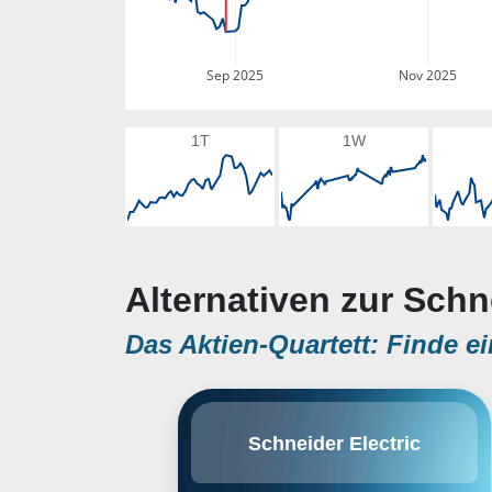
Sep 2025
Nov 2025
1T
1W
Alternativen zur Schne
Das Aktien-Quartett: Finde ei
Schneider Electric mit Sitz in
Schneider Electric
Frankreich ist ein weltweit
führender Anbieter für Kunden
aus den Bereichen Industrie,