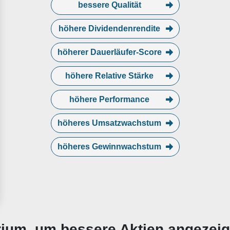
bessere Qualität
höhere Dividendenrendite
höherer Dauerläufer-Score
höhere Relative Stärke
höhere Performance
höheres Umsatzwachstum
höheres Gewinnwachstum
erium, um bessere Aktien angezei