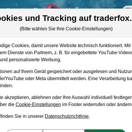
re
Live-Trading
Akademie
off
okies und Tracking auf traderfox
(Bitte wählen Sie Ihre Cookie-Einstellungen)
er
ige Cookies, damit unsere Website technisch funktioniert. Mit 
Marktkapitalisierung
171,69 Mrd. EUR
m Dienste von Partnern, z. B. für eingebettete YouTube-Video
nd personalisierte Werbung.
Unternehmenswert
186,56 Mrd. EUR
ionen auf Ihrem Gerät gespeichert oder ausgelesen und Nutzu
Umsatz
40,15 Mrd. EUR
gle/YouTube oder Meta übermittelt werden. Eine Verarbeitung 
inden.
e akzeptieren, ablehnen oder Ihre Auswahl individuell festlegen
über die
Cookie-Einstellungen
im Footer widerrufen oder ändern
aufempfehlung?
 finden Sie in unserer
Datenschutzrichtlinie
.
ric zum Kaufen und Liegenlassen geeignet?