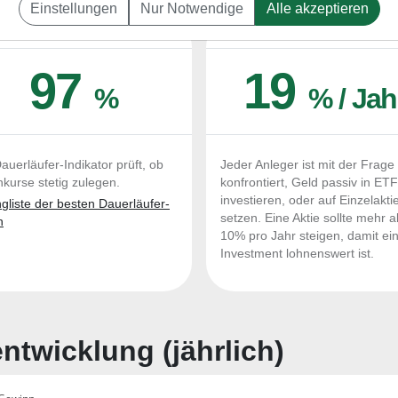
Einstellungen
Nur Notwendige
Alle akzeptieren
UERLÄUFER-QUALITÄTEN
OUTPERFORMER-CHEC
97
19
%
% / Jah
auerläufer-Indikator prüft, ob
Jeder Anleger ist mit der Frage
nkurse stetig zulegen.
konfrontiert, Geld passiv in ET
investieren, oder auf Einzelakti
liste der besten Dauerläufer-
setzen. Eine Aktie sollte mehr a
n
10% pro Jahr steigen, damit ei
Investment lohnenswert ist.
twicklung (jährlich)