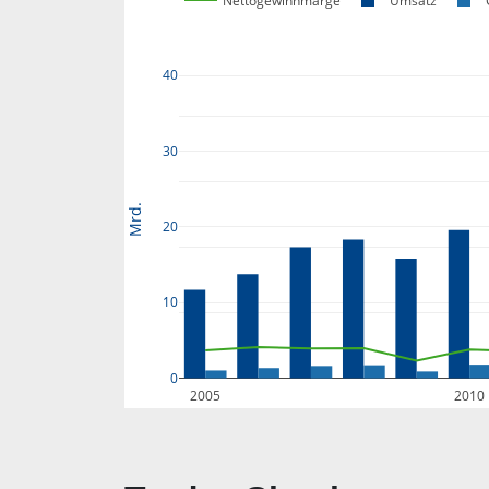
Nettogewinnmarge
Umsatz
40
30
Mrd.
20
10
0
2005
2010