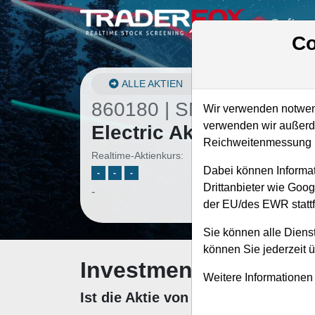
Softwa
Co
ALLE AKTIEN
860180 | SND
–
Schneid
Wir verwenden notwend
verwenden wir außerde
Electric Aktie
Reichweitenmessung u
Realtime-Aktienkurs:
Dabei können Informat
-
-
-
Drittanbieter wie Goo
-
der EU/des EWR stattf
Sie können alle Dienst
können Sie jederzeit 
Investment-Check: K
Weitere Informationen
Ist die Aktie von Schneider Elect