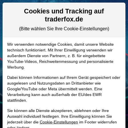
Aktien- und Artikelsuche
Seite
Cookies und Tracking auf
traderfox.de
(Bitte wählen Sie Ihre Cookie-Einstellungen)
ALLE AKTIEN
A1T8QH | SEAS
–
SeaWorld
Wir verwenden notwendige Cookies, damit unsere Website
technisch funktioniert. Mit Ihrer Einwilligung verwenden wir
Entertainment Aktie
außerdem Dienste von Partnern, z. B. für eingebettete
Realtime-Aktienkurs:
YouTube-Videos, Reichweitenmessung und personalisierte
Werbung.
-
-
-
-
Dabei können Informationen auf Ihrem Gerät gespeichert oder
ausgelesen und Nutzungsdaten an Drittanbieter wie
Google/YouTube oder Meta übermittelt werden. Eine
Marktkapitalisierung
2,12 Mrd. USD
Verarbeitung kann auch außerhalb der EU/des EWR
stattfinden.
Unternehmenswert
4,48 Mrd. USD
Sie können alle Dienste akzeptieren, ablehnen oder Ihre
Umsatz
1,66 Mrd. USD
Auswahl individuell festlegen. Ihre Einwilligung können Sie
jederzeit über die
Cookie-Einstellungen
im Footer widerrufen
oder ändern.