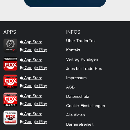
APPS
INFOS
TraderFox Flash
Über TraderFox
App Store
Google Play
Kontakt
TraderFox App
Vertrag Kündigen
App Store
Google Play
Jobs bei TraderFox
TraderFox Pro
App Store
Impressum
Google Play
AGB
TraderFox dpa-AFX ProFeed
App Store
Datenschutz
Google Play
Cookie-Einstellungen
TraderFox Live Trading
App Store
Alle Aktien
Google Play
Barrierefreiheit