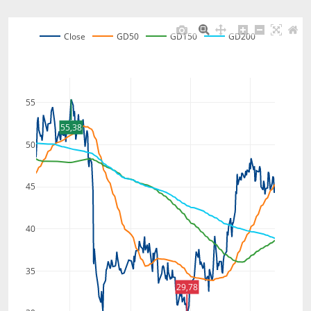
Close
GD50
GD150
GD200
55
55,38
50
45
40
35
29,78