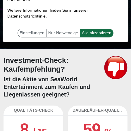
MONKEY-TRADER INDIKATOR
Weitere Informationen finden Sie in unserer
40.0 %
Datenschutzrichtlinie
.
Mit 40.0 % Wahrscheinlichkeit wird selbst der unglücklichst agierende Trader
mit dieser Aktie erfolgreich sein.
Einstellungen
Nur Notwendige
Alle akzeptieren
Investment-Check:
Kaufempfehlung?
Ist die Aktie von SeaWorld
Entertainment zum Kaufen und
Liegenlassen geeignet?
QUALITÄTS-CHECK
DAUERLÄUFER-QUALITÄTEN
8
59