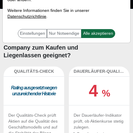
Weitere Informationen finden Sie in unserer
Datenschutzrichtlinie
.
Investment-Check:
Kaufempfehlung?
Einstellungen
Nur Notwendige
Alle akzeptieren
Ist die Aktie von SEI Investment
Company zum Kaufen und
Liegenlassen geeignet?
QUALITÄTS-CHECK
DAUERLÄUFER-QUALITÄTEN
4
Ra­ting aus­ge­setzt we­gen
%
un­zu­rei­chen­der His­to­rie
Der Qualitäts-Check prüft
Der Dauerläufer-Indikator
Aktien auf die Qualität des
prüft, ob Aktienkurse stetig
Geschäftsmodells und auf
zulegen.