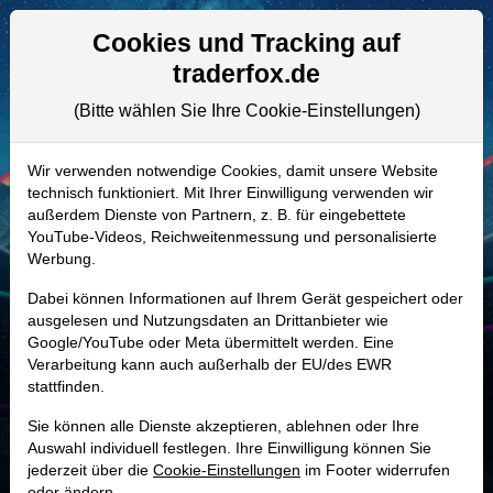
Aktien- und Artikelsuche
Seite
Cookies und Tracking auf
traderfox.de
(Bitte wählen Sie Ihre Cookie-Einstellungen)
ALLE AKTIEN
867474 | SEIC
–
SEI Investment
Wir verwenden notwendige Cookies, damit unsere Website
technisch funktioniert. Mit Ihrer Einwilligung verwenden wir
Company Aktie
außerdem Dienste von Partnern, z. B. für eingebettete
Realtime-Aktienkurs:
YouTube-Videos, Reichweitenmessung und personalisierte
Werbung.
-
-
-
-
Dabei können Informationen auf Ihrem Gerät gespeichert oder
ausgelesen und Nutzungsdaten an Drittanbieter wie
Google/YouTube oder Meta übermittelt werden. Eine
Marktkapitalisierung
12,57 Mrd. USD
Verarbeitung kann auch außerhalb der EU/des EWR
stattfinden.
Unternehmenswert
12,21 Mrd. USD
Sie können alle Dienste akzeptieren, ablehnen oder Ihre
Umsatz
2,30 Mrd. USD
Auswahl individuell festlegen. Ihre Einwilligung können Sie
jederzeit über die
Cookie-Einstellungen
im Footer widerrufen
oder ändern.