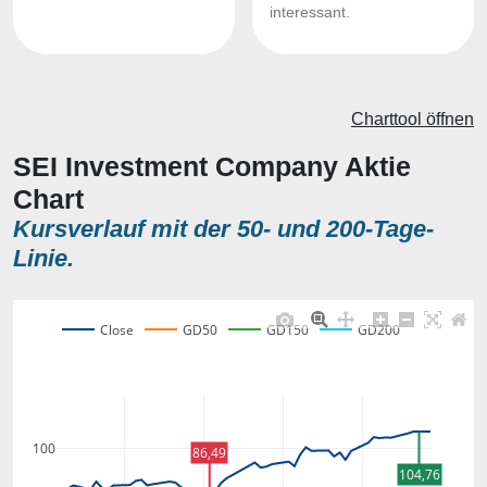
interessant.
Charttool öffnen
SEI Investment Company Aktie
Chart
Kursverlauf mit der 50- und 200-Tage-
Linie.
Close
GD50
GD150
GD200
100
86,49
104,76