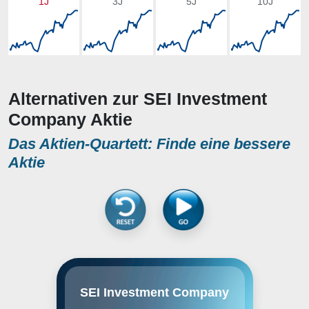
1J
3J
5J
10J
Alternativen zur SEI Investment
Company Aktie
Das Aktien-Quartett: Finde eine bessere
Aktie
SEI Investments Co. engages in
SEI Investment Company
the provision of investment
processing, investment