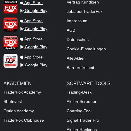
TraderFox App
Vertrag Kündigen
App Store
Google Play
Jobs bei TraderFox
TraderFox Pro
App Store
Impressum
Google Play
AGB
TraderFox dpa-AFX ProFeed
App Store
Datenschutz
Google Play
Cookie-Einstellungen
TraderFox Live Trading
App Store
Alle Aktien
Google Play
Barrierefreiheit
AKADEMIEN
SOFTWARE-TOOLS
TraderFox Academy
Trading-Desk
SheInvest
Aktien-Screener
Option Academy
Charting-Tool
TraderFox Clubhouse
Signal Trader Pro
Aktien-Rankings