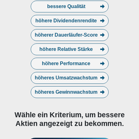
sponsors, healthcare systems and
bessere Qualität
not-for-profit organizations
worldwide. The Investment
Managers segment gives
höhere Dividendenrendite
investment operations ou
höherer Dauerläufer-Score
höhere Relative Stärke
höhere Performance
höheres Umsatzwachstum
höheres Gewinnwachstum
Wähle ein Kriterium, um bessere
Aktien angezeigt zu bekommen.