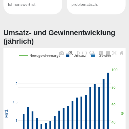
lohnenswert ist.
problematisch.
Umsatz- und Gewinnentwicklung
(jährlich)
Nettogewinnmarge
Umsatz
Gewinn
100
2
80
1,5
60
Mrd.
%
1
40