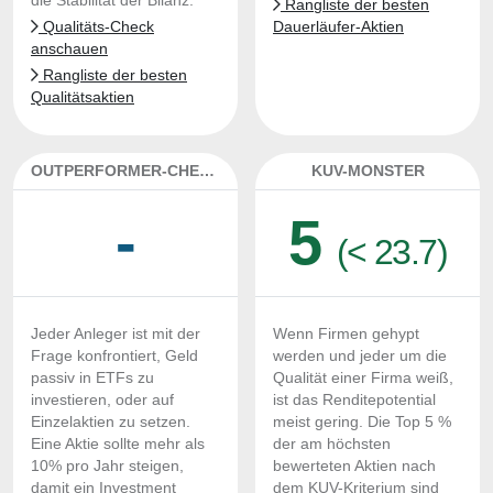
die Stabilität der Bilanz.
Rangliste der besten
Qualitäts-Check
Dauerläufer-Aktien
anschauen
Rangliste der besten
Qualitätsaktien
OUTPERFORMER-CHECK
KUV-MONSTER
-
5
(< 23.7)
Jeder Anleger ist mit der
Wenn Firmen gehypt
Frage konfrontiert, Geld
werden und jeder um die
passiv in ETFs zu
Qualität einer Firma weiß,
investieren, oder auf
ist das Renditepotential
Einzelaktien zu setzen.
meist gering. Die Top 5 %
Eine Aktie sollte mehr als
der am höchsten
10% pro Jahr steigen,
bewerteten Aktien nach
damit ein Investment
dem KUV-Kriterium sind