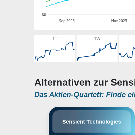
80
Sep 2025
Nov 2025
1T
1W
Alternativen zur Sens
Das Aktien-Quartett: Finde ei
Sensient Technologies Corp.
Sensient Technologies
engages in the manufacture of
colors, flavors, and fragrances. It
operates through the following