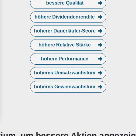
bessere Qualität
höhere Dividendenrendite
höherer Dauerläufer-Score
höhere Relative Stärke
höhere Performance
höheres Umsatzwachstum
höheres Gewinnwachstum
erium, um bessere Aktien angezei