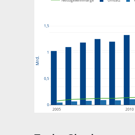
Nettogewinnmarge
Umsatz
1,5
1
Mrd.
0,5
0
2005
2010