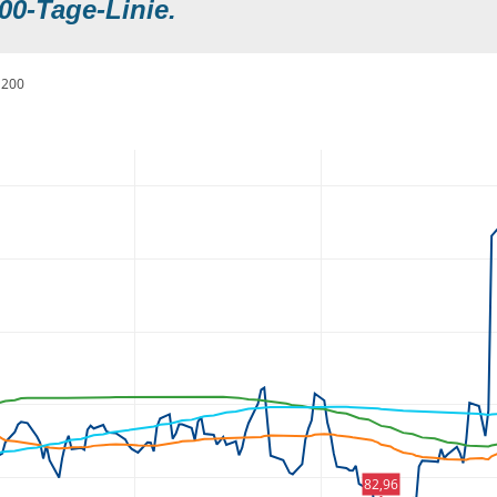
00-Tage-Linie.
200
82,96