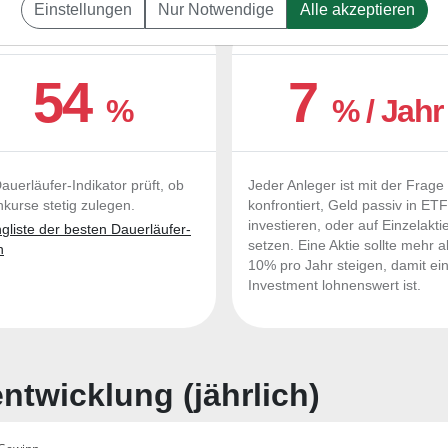
Einstellungen
Nur Notwendige
Alle akzeptieren
UERLÄUFER-QUALITÄTEN
OUTPERFORMER-CHEC
54
7
%
% / Jahr
auerläufer-Indikator prüft, ob
Jeder Anleger ist mit der Frage
nkurse stetig zulegen.
konfrontiert, Geld passiv in ET
investieren, oder auf Einzelakti
liste der besten Dauerläufer-
setzen. Eine Aktie sollte mehr a
n
10% pro Jahr steigen, damit ei
Investment lohnenswert ist.
twicklung (jährlich)