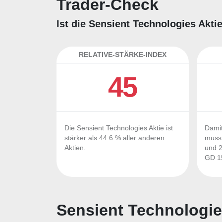
Trader-Check
Ist die Sensient Technologies Akti
RELATIVE-STÄRKE-INDEX
45
Die Sensient Technologies Aktie ist
Damit
stärker als 44.6 % aller anderen
muss 
Aktien.
und 2
GD 15
Sensient Technologie