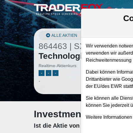
Softwa
Co
ALLE AKTIEN
864463 | SXT
–
Sensien
Wir verwenden notwend
verwenden wir außerde
Technologies Aktie
Reichweitenmessung u
Realtime-Aktienkurs:
Dabei können Informat
-
-
-
Drittanbieter wie Goo
-
der EU/des EWR stattf
Sie können alle Dienst
können Sie jederzeit 
Investment-Check: K
Weitere Informationen
Ist die Aktie von Sensient Techno