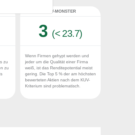
K
KUV-MONSTER
3
(< 23.7)
Wenn Firmen gehypt werden und
Fs zu
jeder um die Qualität einer Firma
en zu
weiß, ist das Renditepotential meist
ls
gering. Die Top 5 % der am höchsten
n
bewerteten Aktien nach dem KUV-
Kriterium sind problematisch.