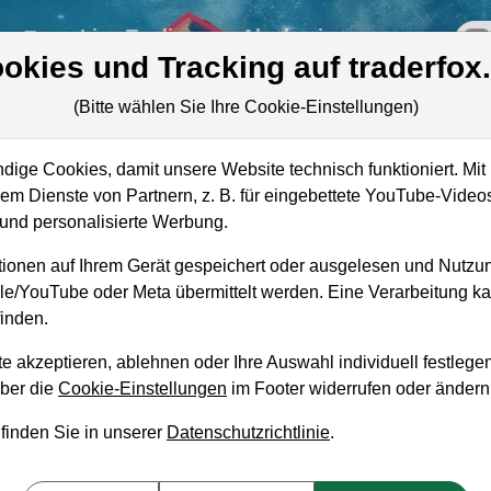
re
Live-Trading
Akademie
off
okies und Tracking auf traderfox
(Bitte wählen Sie Ihre Cookie-Einstellungen)
t
ige Cookies, damit unsere Website technisch funktioniert. Mit 
Marktkapitalisierung
5,53 Mrd. USD
m Dienste von Partnern, z. B. für eingebettete YouTube-Video
nd personalisierte Werbung.
Unternehmenswert
6,26 Mrd. USD
ionen auf Ihrem Gerät gespeichert oder ausgelesen und Nutzu
Umsatz
1,61 Mrd. USD
gle/YouTube oder Meta übermittelt werden. Eine Verarbeitung 
inden.
e akzeptieren, ablehnen oder Ihre Auswahl individuell festlegen
über die
Cookie-Einstellungen
im Footer widerrufen oder ändern
aufempfehlung?
 finden Sie in unserer
Datenschutzrichtlinie
.
logies zum Kaufen und Liegenlassen geeignet?