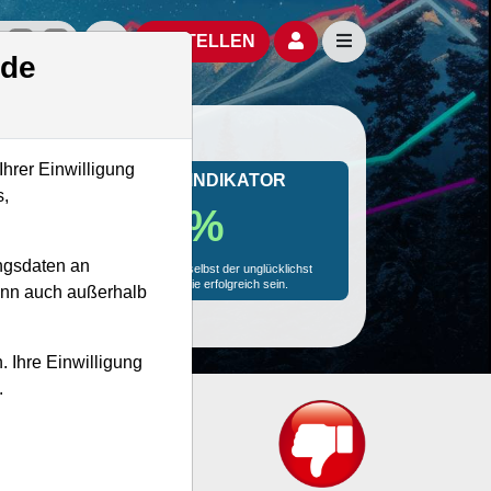
izielle Social Media-Accounts
Aktien- und Artikelsuche öffnen
Seitennavigation öf
BESTELLEN
.de
Ihrer Einwilligung
MONKEY-TRADER INDIKATOR
s,
58.1 %
ngsdaten an
Mit 58.1 % Wahrscheinlichkeit wird selbst der unglücklichst
agierende Trader mit dieser Aktie erfolgreich sein.
kann auch außerhalb
. Ihre Einwilligung
.