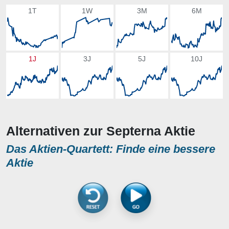
1T
1W
3M
6M
1J
3J
5J
10J
Alternativen zur Septerna Aktie
Das Aktien-Quartett: Finde eine bessere
Aktie