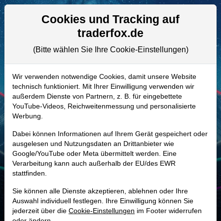
Aktien- und Artikelsuche
Seite
Cookies und Tracking auf
traderfox.de
(Bitte wählen Sie Ihre Cookie-Einstellungen)
ALLE AKTIEN
A40SL2 | SEPN
–
Septerna Aktie
Wir verwenden notwendige Cookies, damit unsere Website
technisch funktioniert. Mit Ihrer Einwilligung verwenden wir
Realtime-Aktienkurs:
außerdem Dienste von Partnern, z. B. für eingebettete
-
-
-
YouTube-Videos, Reichweitenmessung und personalisierte
-
Werbung.
Dabei können Informationen auf Ihrem Gerät gespeichert oder
Marktkapitalisierung
1,78 Mrd. USD
ausgelesen und Nutzungsdaten an Drittanbieter wie
Google/YouTube oder Meta übermittelt werden. Eine
Unternehmenswert
1,46 Mrd. USD
Verarbeitung kann auch außerhalb der EU/des EWR
stattfinden.
Umsatz
45,95 Mio. USD
Sie können alle Dienste akzeptieren, ablehnen oder Ihre
Auswahl individuell festlegen. Ihre Einwilligung können Sie
jederzeit über die
Cookie-Einstellungen
im Footer widerrufen
MONKEY-TRADER INDIKATOR
oder ändern.