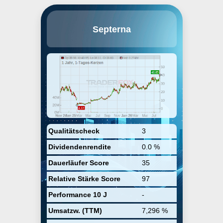
Septerna, Inc. is a clinical-stage
Septerna
biotechnology company, which
engages in pioneering a new era
of G protein-coupled receptor oral
small molecule drug discovery
powered by proprietary Native
Complex PlatformTM. Its pipeline
of product candidates focused
initially on treating patients in
three therapeutic areas:
endocrinology, immunology and
inflammation, and metabolic
diseases. The company was
founded by Robert Joseph
Qualitätscheck
3
Lefkowitz, Arthur Christopoulos,
Dividendenrendite
0.0 %
Patrick Sexton, and Jeffrey T.
Finer in December 2019 and is
Dauerläufer Score
35
headquartered in South San
Francisco, CA.
Relative Stärke Score
97
Performance 10 J
-
Umsatzw. (TTM)
7,296 %