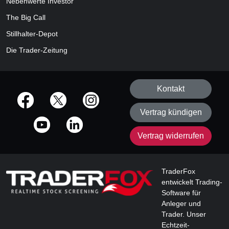
Nebenwerte Investor
The Big Call
Stillhalter-Depot
Die Trader-Zeitung
Kontakt
offizielle Social Media-Accounts
Vertrag kündigen
Vertrag widerrufen
TraderFox
entwickelt Trading-
Software für
Anleger und
Trader. Unser
Echtzeit-