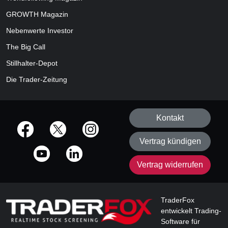
GROWTH
Magazin
Nebenwerte Investor
The Big Call
Stillhalter-Depot
Die Trader-Zeitung
Kontakt
offizielle Social Media-Accounts
Vertrag kündigen
Vertrag widerrufen
TraderFox
entwickelt Trading-
Software für