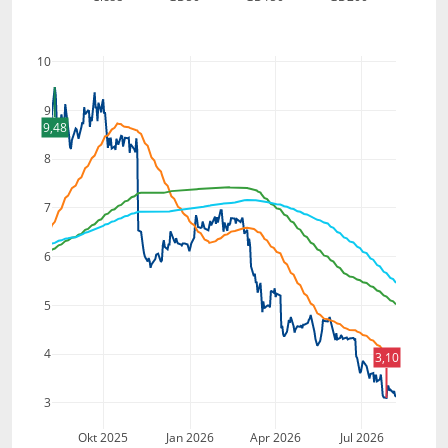
10
9
9,48
8
7
6
5
4
3,10
3
Okt 2025
Jan 2026
Apr 2026
Jul 2026