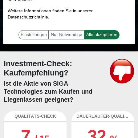
MONKEY-TRADER INDIKATOR
Weitere Informationen finden Sie in unserer
13.2 %
Datenschutzrichtlinie
.
Mit 13.2 % Wahrscheinlichkeit wird selbst der unglücklichst agierende Trader
mit dieser Aktie erfolgreich sein.
Einstellungen
Nur Notwendige
Alle akzeptieren
Investment-Check:
Kaufempfehlung?
Ist die Aktie von SIGA
Technologies zum Kaufen und
Liegenlassen geeignet?
QUALITÄTS-CHECK
DAUERLÄUFER-QUALITÄTEN
7
32