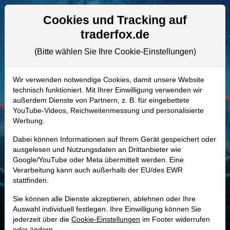
Aktien- und Artikelsuche
Seite
Cookies und Tracking auf
traderfox.de
(Bitte wählen Sie Ihre Cookie-Einstellungen)
ALLE AKTIEN
919473 | SIGA
–
SIGA Technologies
Wir verwenden notwendige Cookies, damit unsere Website
technisch funktioniert. Mit Ihrer Einwilligung verwenden wir
Aktie
außerdem Dienste von Partnern, z. B. für eingebettete
Realtime-Aktienkurs:
YouTube-Videos, Reichweitenmessung und personalisierte
Werbung.
-
-
-
-
Dabei können Informationen auf Ihrem Gerät gespeichert oder
ausgelesen und Nutzungsdaten an Drittanbieter wie
Google/YouTube oder Meta übermittelt werden. Eine
Marktkapitalisierung
223,42 Mio. USD
Verarbeitung kann auch außerhalb der EU/des EWR
stattfinden.
Unternehmenswert
78,40 Mio. USD
Sie können alle Dienste akzeptieren, ablehnen oder Ihre
Umsatz
94,57 Mio. USD
Auswahl individuell festlegen. Ihre Einwilligung können Sie
jederzeit über die
Cookie-Einstellungen
im Footer widerrufen
oder ändern.