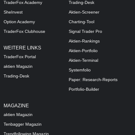
TraderFox Academy
Trading-Desk
SheInvest
Aktien-Screener
Option Academy
Charting-Tool
TraderFox Clubhouse
Signal Trader Pro
Aktien-Rankings
WEITERE LINKS
Aktien-Portfolio
TraderFox Portal
Aktien-Terminal
aktien Magazin
Systemfolio
Trading-Desk
Paper: Research-Reports
Portfolio-Builder
MAGAZINE
aktien
Magazin
Tenbagger Magazin
Trendfollowing Magazin