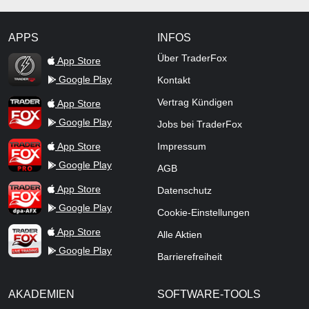
APPS
INFOS
TraderFox Flash
Über TraderFox
App Store
Google Play
Kontakt
TraderFox App
Vertrag Kündigen
App Store
Google Play
Jobs bei TraderFox
TraderFox Pro
App Store
Impressum
Google Play
AGB
TraderFox dpa-AFX ProFeed
App Store
Datenschutz
Google Play
Cookie-Einstellungen
TraderFox Live Trading
App Store
Alle Aktien
Google Play
Barrierefreiheit
AKADEMIEN
SOFTWARE-TOOLS