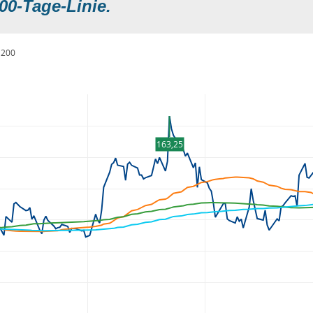
00-Tage-Linie.
200
163,25