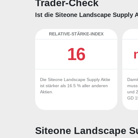
Trader-Check
Ist die Siteone Landscape Supply A
RELATIVE-STÄRKE-INDEX
16
Die Siteone Landscape Supply Aktie
Damit
ist stärker als 16.5 % aller anderen
muss 
Aktien.
und 2
GD 15
Siteone Landscape Su