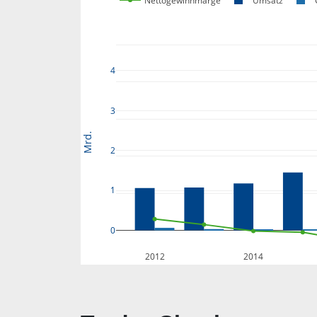
Nettogewinnmarge
Umsatz
4
3
Mrd.
2
1
0
2012
2014