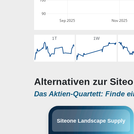
100
90
Sep 2025
Nov 2025
1T
1W
Alternativen zur Sit
Das Aktien-Quartett: Finde ei
SiteOne Landscape Supply, Inc.
Siteone Landscape Supply
engages in the distribution of
landscape supplies and
residential. Its products include