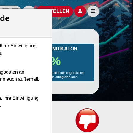
izielle Social Media-Accounts
Aktien- und Artikelsuche öffnen
Seitennavigation öf
BESTELLEN
.de
Ihrer Einwilligung
MONKEY-TRADER INDIKATOR
s,
32.3 %
ngsdaten an
Mit 32.3 % Wahrscheinlichkeit wird selbst der unglücklichst
agierende Trader mit dieser Aktie erfolgreich sein.
kann auch außerhalb
. Ihre Einwilligung
.
et?