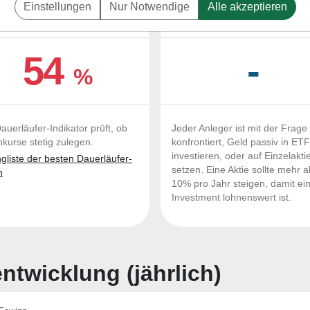
Einstellungen
Nur Notwendige
Alle akzeptieren
UERLÄUFER-QUALITÄTEN
OUTPERFORMER-CHEC
54
-
%
auerläufer-Indikator prüft, ob
Jeder Anleger ist mit der Frage
nkurse stetig zulegen.
konfrontiert, Geld passiv in ET
investieren, oder auf Einzelakti
liste der besten Dauerläufer-
setzen. Eine Aktie sollte mehr a
n
10% pro Jahr steigen, damit ei
Investment lohnenswert ist.
twicklung (jährlich)