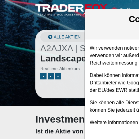
Softwa
Co
ALLE AKTIEN
A2AJXA | SITE
–
Siteon
Wir verwenden notwend
verwenden wir außerde
Landscape Supply Akti
Reichweitenmessung u
Realtime-Aktienkurs:
Dabei können Informat
-
-
-
Drittanbieter wie Goo
-
der EU/des EWR stattf
Sie können alle Dienst
können Sie jederzeit 
Investment-Check: K
Weitere Informationen
Ist die Aktie von Siteone Landsca