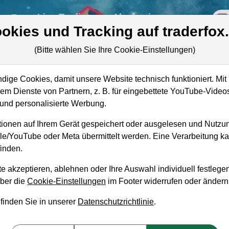
re
Live-Trading
Akademie
off
okies und Tracking auf traderfox
(Bitte wählen Sie Ihre Cookie-Einstellungen)
e
ige Cookies, damit unsere Website technisch funktioniert. Mit 
Marktkapitalisierung
4,45 Mrd. USD
m Dienste von Partnern, z. B. für eingebettete YouTube-Video
e
nd personalisierte Werbung.
Unternehmenswert
5,49 Mrd. USD
ionen auf Ihrem Gerät gespeichert oder ausgelesen und Nutzu
Umsatz
4,70 Mrd. USD
gle/YouTube oder Meta übermittelt werden. Eine Verarbeitung 
inden.
e akzeptieren, ablehnen oder Ihre Auswahl individuell festlegen
über die
Cookie-Einstellungen
im Footer widerrufen oder ändern
aufempfehlung?
 finden Sie in unserer
Datenschutzrichtlinie
.
pe Supply zum Kaufen und Liegenlassen geeign