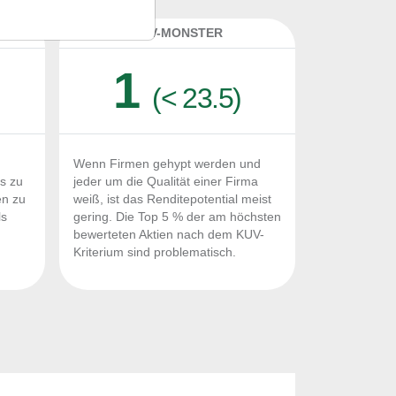
K
KUV-MONSTER
1
(< 23.5)
Wenn Firmen gehypt werden und
Fs zu
jeder um die Qualität einer Firma
en zu
weiß, ist das Renditepotential meist
ls
gering. Die Top 5 % der am höchsten
n
bewerteten Aktien nach dem KUV-
Kriterium sind problematisch.