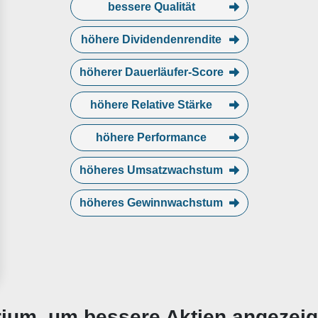
bessere Qualität
höhere Dividendenrendite
höherer Dauerläufer-Score
höhere Relative Stärke
höhere Performance
höheres Umsatzwachstum
höheres Gewinnwachstum
erium, um bessere Aktien angezei