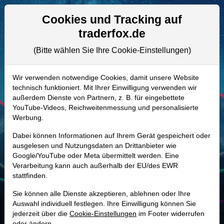
Aktien- und Artikelsuche
Seite
Cookies und Tracking auf
traderfox.de
(Bitte wählen Sie Ihre Cookie-Einstellungen)
ALLE AKTIEN
A1W9Z9 | SIVE
–
Sivers
Wir verwenden notwendige Cookies, damit unsere Website
technisch funktioniert. Mit Ihrer Einwilligung verwenden wir
Semiconductors Aktie
außerdem Dienste von Partnern, z. B. für eingebettete
Realtime-Aktienkurs:
YouTube-Videos, Reichweitenmessung und personalisierte
Werbung.
-
-
-
-
Dabei können Informationen auf Ihrem Gerät gespeichert oder
ausgelesen und Nutzungsdaten an Drittanbieter wie
Google/YouTube oder Meta übermittelt werden. Eine
Marktkapitalisierung
12,24 Mrd. SEK
Verarbeitung kann auch außerhalb der EU/des EWR
stattfinden.
Unternehmenswert
12,39 Mrd. SEK
Sie können alle Dienste akzeptieren, ablehnen oder Ihre
Umsatz
306,56 Mio. SEK
Auswahl individuell festlegen. Ihre Einwilligung können Sie
jederzeit über die
Cookie-Einstellungen
im Footer widerrufen
oder ändern.