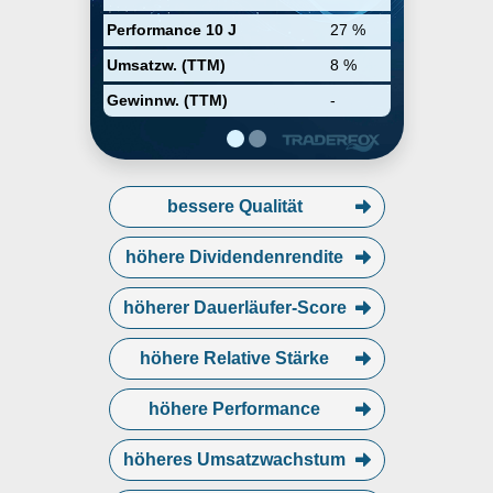
sensing/sensors, nad optical
wireless networks. The company
Performance 10 J
27 %
was founded in 1951 and is
headquartered in Kista, Sweden.
Umsatzw. (TTM)
8 %
Gewinnw. (TTM)
-
bessere Qualität
höhere Dividendenrendite
höherer Dauerläufer-Score
höhere Relative Stärke
höhere Performance
höheres Umsatzwachstum