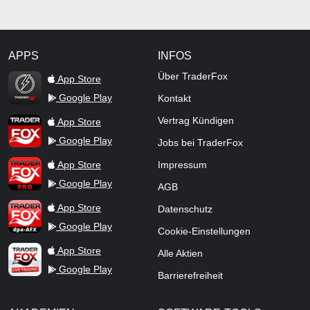
APPS
INFOS
TraderFox Flash
Über TraderFox
App Store
Google Play
Kontakt
TraderFox App
Vertrag Kündigen
App Store
Google Play
Jobs bei TraderFox
TraderFox Pro
App Store
Impressum
Google Play
AGB
TraderFox dpa-AFX ProFeed
App Store
Datenschutz
Google Play
Cookie-Einstellungen
TraderFox Live Trading
App Store
Alle Aktien
Google Play
Barrierefreiheit