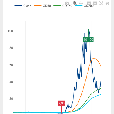
Close
GD50
GD150
GD200
100
101,90
80
60
40
20
2,90