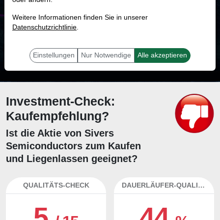
MONKEY-TRADER INDIKATOR
Weitere Informationen finden Sie in unserer
72.5 %
Datenschutzrichtlinie
.
Mit 72.5 % Wahrscheinlichkeit wird selbst der unglücklichst agierende Trader
mit dieser Aktie erfolgreich sein.
Einstellungen
Nur Notwendige
Alle akzeptieren
Investment-Check:
Kaufempfehlung?
Ist die Aktie von Sivers
Semiconductors zum Kaufen
und Liegenlassen geeignet?
QUALITÄTS-CHECK
DAUERLÄUFER-QUALITÄTEN
5
44