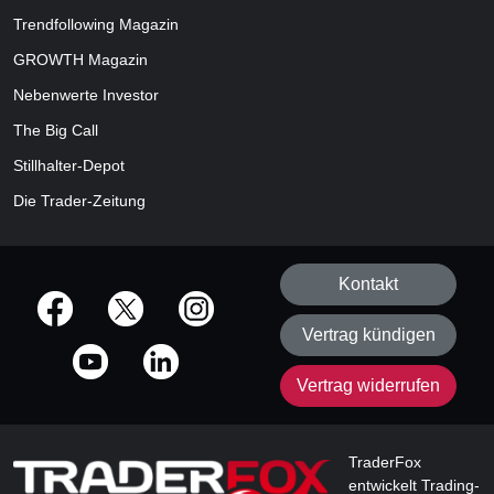
Trendfollowing Magazin
GROWTH
Magazin
Nebenwerte Investor
The Big Call
Stillhalter-Depot
Die Trader-Zeitung
Kontakt
offizielle Social Media-Accounts
Vertrag kündigen
Vertrag widerrufen
TraderFox
entwickelt Trading-