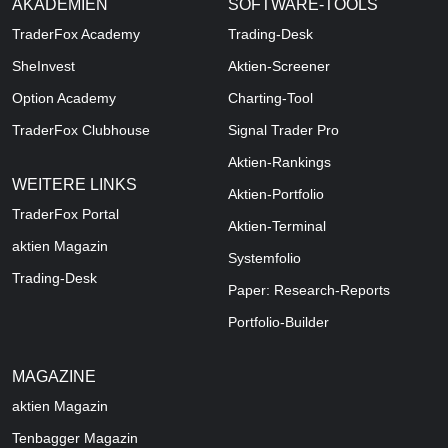
AKADEMIEN
SOFTWARE-TOOLS
TraderFox Academy
Trading-Desk
SheInvest
Aktien-Screener
Option Academy
Charting-Tool
TraderFox Clubhouse
Signal Trader Pro
Aktien-Rankings
WEITERE LINKS
Aktien-Portfolio
TraderFox Portal
Aktien-Terminal
aktien Magazin
Systemfolio
Trading-Desk
Paper: Research-Reports
Portfolio-Builder
MAGAZINE
aktien
Magazin
Tenbagger Magazin