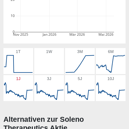
10
0
Nov 2025
Jan 2026
Mär 2026
Mai 2026
1T
1W
3M
6M
1J
3J
5J
10J
Alternativen zur Soleno
Therapeutics Aktie