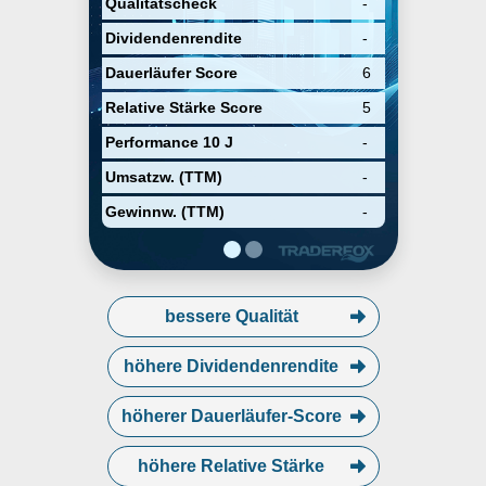
treatment of Prader-Willi
Qualitätscheck
-
Syndrome (PWS). The company
Dividendenrendite
-
was founded on August 25, 1999
and is headquartered in Redwood
Dauerläufer Score
6
City, CA.
Relative Stärke Score
5
Performance 10 J
-
Umsatzw. (TTM)
-
Gewinnw. (TTM)
-
bessere Qualität
höhere Dividendenrendite
höherer Dauerläufer-Score
höhere Relative Stärke