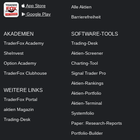
TraderFox Live Trading
App Store
Alle Aktien
Google Play
Barrierefreiheit
AKADEMIEN
SOFTWARE-TOOLS
TraderFox Academy
Trading-Desk
SheInvest
Aktien-Screener
Option Academy
Charting-Tool
TraderFox Clubhouse
Signal Trader Pro
Aktien-Rankings
WEITERE LINKS
Aktien-Portfolio
TraderFox Portal
Aktien-Terminal
aktien Magazin
Systemfolio
Trading-Desk
Paper: Research-Reports
Portfolio-Builder