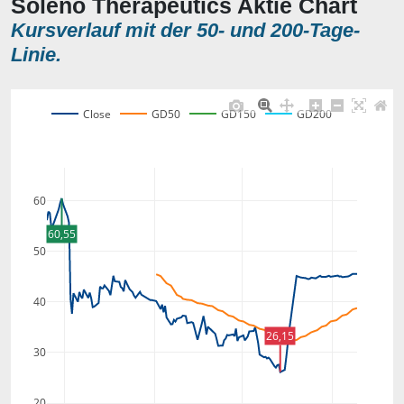
Soleno Therapeutics Aktie Chart
Kursverlauf mit der 50- und 200-Tage-
Linie.
Close
GD50
GD150
GD200
60
60,55
50
40
26,15
30
20