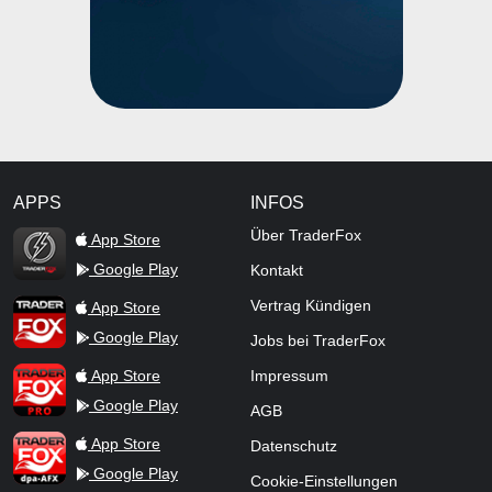
APPS
INFOS
TraderFox Flash
Über TraderFox
App Store
Google Play
Kontakt
TraderFox App
Vertrag Kündigen
App Store
Google Play
Jobs bei TraderFox
TraderFox Pro
App Store
Impressum
Google Play
AGB
TraderFox dpa-AFX ProFeed
App Store
Datenschutz
Google Play
Cookie-Einstellungen