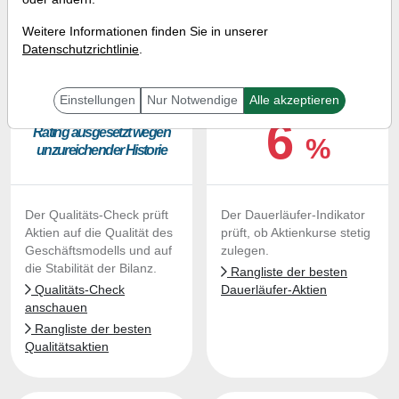
Therapeutics zum Kaufen und
Liegenlassen geeignet?
Weitere Informationen finden Sie in unserer
Datenschutzrichtlinie
.
QUALITÄTS-CHECK
DAUERLÄUFER-QUALITÄTEN
Einstellungen
Nur Notwendige
Alle akzeptieren
6
Ra­ting aus­ge­setzt we­gen
%
un­zu­rei­chen­der His­to­rie
Der Qualitäts-Check prüft
Der Dauerläufer-Indikator
Aktien auf die Qualität des
prüft, ob Aktienkurse stetig
Geschäftsmodells und auf
zulegen.
die Stabilität der Bilanz.
Rangliste der besten
Qualitäts-Check
Dauerläufer-Aktien
anschauen
Rangliste der besten
Qualitätsaktien