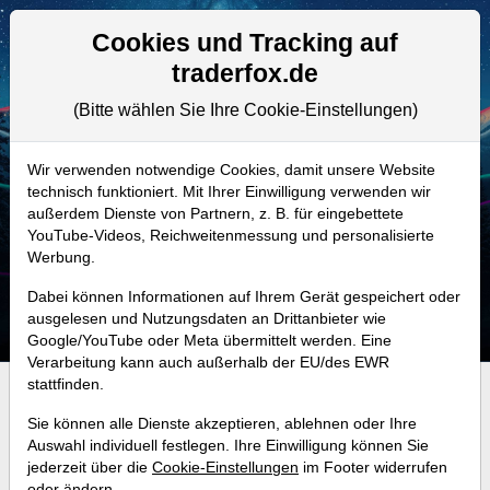
Aktien- und Artikelsuche
Seite
Cookies und Tracking auf
traderfox.de
(Bitte wählen Sie Ihre Cookie-Einstellungen)
ALLE AKTIEN
A3DS0P | 6XC
–
Soleno
Wir verwenden notwendige Cookies, damit unsere Website
technisch funktioniert. Mit Ihrer Einwilligung verwenden wir
Therapeutics Aktie
außerdem Dienste von Partnern, z. B. für eingebettete
Realtime-Aktienkurs:
YouTube-Videos, Reichweitenmessung und personalisierte
Werbung.
-
-
-
-
Dabei können Informationen auf Ihrem Gerät gespeichert oder
ausgelesen und Nutzungsdaten an Drittanbieter wie
Google/YouTube oder Meta übermittelt werden. Eine
Verarbeitung kann auch außerhalb der EU/des EWR
stattfinden.
Investment-Check:
Sie können alle Dienste akzeptieren, ablehnen oder Ihre
Kaufempfehlung?
Auswahl individuell festlegen. Ihre Einwilligung können Sie
jederzeit über die
Cookie-Einstellungen
im Footer widerrufen
Ist die Aktie von Soleno
oder ändern.