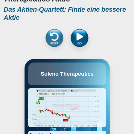
Das Aktien-Quartett: Finde eine bessere
Aktie
Soleno Therapeutics, Inc.
Soleno Therapeutics
operates as clinical-stage
biopharmaceutical company,
which engages in the
development and
commercialization of novel
therapeutics for the treatment of
rare diseases. It focuses on the
treatment of metabolic and
neurobehavioral disorder. It offers
its lead candidate, Diazoxide
Choline Controlled-Release
(DCCR), an oral tablet for the